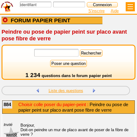
S'inscrire
Aide
FORUM PAPIER PEINT
Peindre ou pose de papier peint sur placo avant
pose fibre de verre
1 234
questions dans le
forum papier peint
Liste des questions
884
Choisir colle poser du papier-peint :
Peindre ou pose de
papier peint sur placo avant pose fibre de verre
Invité
Bonjour,
Doit-on peindre un mur de placo avant de poser de la fibre de
verre ?