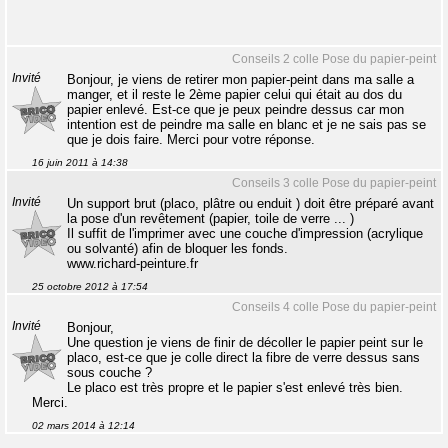
Conseils 2 colle Pose du papier-peint
Invité
Bonjour, je viens de retirer mon papier-peint dans ma salle a
manger, et il reste le 2ème papier celui qui était au dos du
papier enlevé. Est-ce que je peux peindre dessus car mon
intention est de peindre ma salle en blanc et je ne sais pas se
que je dois faire. Merci pour votre réponse.
16 juin 2011 à 14:38
Conseils 3 colle Pose du papier-peint
Invité
Un support brut (placo, plâtre ou enduit ) doit être préparé avant
la pose d'un revêtement (papier, toile de verre ... )
Il suffit de l'imprimer avec une couche d'impression (acrylique
ou solvanté) afin de bloquer les fonds.
www.richard-peinture.fr
25 octobre 2012 à 17:54
Conseils 4 colle Pose du papier-peint
Invité
Bonjour,
Une question je viens de finir de décoller le papier peint sur le
placo, est-ce que je colle direct la fibre de verre dessus sans
sous couche ?
Le placo est très propre et le papier s'est enlevé très bien.
Merci.
02 mars 2014 à 12:14