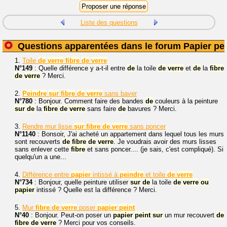
Liste des questions
Questions apparentées dans le forum Papier pei
1.
Toile
de
verre
fibre
de
verre
N°149
: Quelle différence y a-t-il entre
de
la toile
de
verre
et
de
la
fibre
de
verre
? Merci.
2.
Peindre
sur
fibre
de
verre
sans baver
N°780
: Bonjour. Comment faire des bandes
de
couleurs à la peinture
sur
de
la
fibre
de
verre
sans faire
de
bavures ? Merci.
3.
Rendre mur lisse
sur
fibre
de
verre
sans poncer
N°1140
: Bonsoir, J'ai acheté un appartement dans lequel tous les murs
sont recouverts
de
fibre
de
verre
. Je voudrais avoir des murs lisses
sans enlever cette
fibre
et sans poncer.... (je sais, c'est compliqué). Si
quelqu'un a une...
4.
Différence entre
papier
intissé à
peindre
et toile
de
verre
N°734
: Bonjour, quelle peinture utiliser
sur
de
la toile
de
verre
ou
papier
intissé ? Quelle est la différence ? Merci.
5.
Mur
fibre
de
verre
poser
papier
peint
N°40
: Bonjour. Peut-on poser un
papier
peint
sur
un mur recouvert
de
fibre
de
verre
? Merci pour vos conseils.