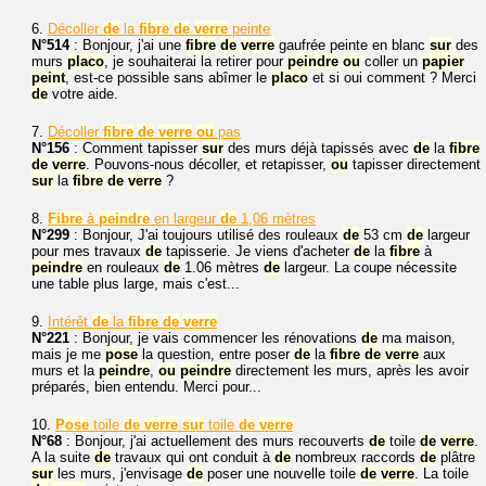
6.
Décoller
de
la
fibre
de
verre
peinte
N°514
: Bonjour, j'ai une
fibre
de
verre
gaufrée peinte en blanc
sur
des
murs
placo
, je souhaiterai la retirer pour
peindre
ou
coller un
papier
peint
, est-ce possible sans abîmer le
placo
et si oui comment ? Merci
de
votre aide.
7.
Décoller
fibre
de
verre
ou
pas
N°156
: Comment tapisser
sur
des murs déjà tapissés avec
de
la
fibre
de
verre
. Pouvons-nous décoller, et retapisser,
ou
tapisser directement
sur
la
fibre
de
verre
?
8.
Fibre
à
peindre
en largeur
de
1,06 mètres
N°299
: Bonjour, J'ai toujours utilisé des rouleaux
de
53 cm
de
largeur
pour mes travaux
de
tapisserie. Je viens d'acheter
de
la
fibre
à
peindre
en rouleaux
de
1.06 mètres
de
largeur. La coupe nécessite
une table plus large, mais c'est...
9.
Intérêt
de
la
fibre
de
verre
N°221
: Bonjour, je vais commencer les rénovations
de
ma maison,
mais je me
pose
la question, entre poser
de
la
fibre
de
verre
aux
murs et la
peindre
,
ou
peindre
directement les murs, après les avoir
préparés, bien entendu. Merci pour...
10.
Pose
toile
de
verre
sur
toile
de
verre
N°68
: Bonjour, j'ai actuellement des murs recouverts
de
toile
de
verre
.
A la suite
de
travaux qui ont conduit à
de
nombreux raccords
de
plâtre
sur
les murs, j'envisage
de
poser une nouvelle toile
de
verre
. La toile