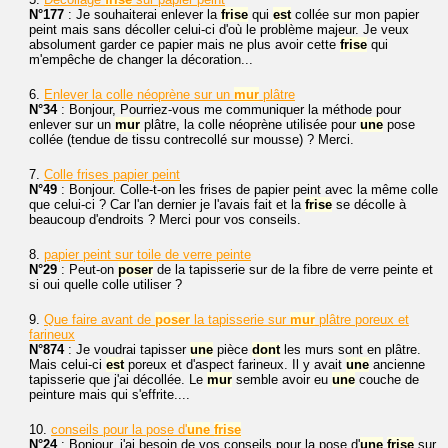
N°177
: Je souhaiterai enlever la
frise
qui
est
collée sur mon papier
peint mais sans décoller celui-ci d'où le problème majeur. Je veux
absolument garder ce papier mais ne plus avoir cette
frise
qui
m'empêche de changer la décoration...
6.
Enlever la colle néoprène sur un
mur
plâtre
N°34
: Bonjour, Pourriez-vous me communiquer la méthode pour
enlever sur un
mur
plâtre, la colle néoprène utilisée pour
une
pose
collée (tendue de tissu contrecollé sur mousse) ? Merci.
7.
Colle frises papier peint
N°49
: Bonjour. Colle-t-on les frises de papier peint avec la même colle
que celui-ci ? Car l'an dernier je l'avais fait et la
frise
se décolle à
beaucoup d'endroits ? Merci pour vos conseils.
8.
papier peint sur toile de verre peinte
N°29
: Peut-on
poser
de la tapisserie sur de la fibre de verre peinte et
si oui quelle colle utiliser ?
9.
Que faire avant de
poser
la tapisserie sur
mur
plâtre poreux et
farineux
N°874
: Je voudrai tapisser
une
pièce
dont
les murs sont en plâtre.
Mais celui-ci
est
poreux et d'aspect farineux. Il y avait
une
ancienne
tapisserie que j'ai décollée. Le
mur
semble avoir eu
une
couche de
peinture mais qui s'effrite....
10.
conseils pour la pose d'
une
frise
N°24
: Bonjour, j'ai besoin de vos conseils pour la pose d'
une
frise
sur