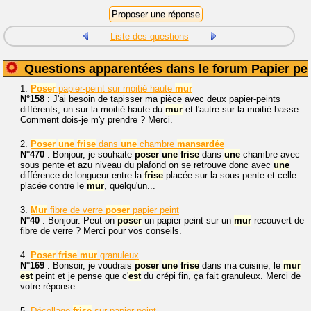
Liste des questions
Questions apparentées dans le forum Papier pei
1.
Poser
papier-peint sur moitié haute
mur
N°158
: J'ai besoin de tapisser ma pièce avec deux papier-peints
différents, un sur la moitié haute du
mur
et l'autre sur la moitié basse.
Comment dois-je m'y prendre ? Merci.
2.
Poser
une
frise
dans
une
chambre
mansardée
N°470
: Bonjour, je souhaite
poser
une
frise
dans
une
chambre avec
sous pente et azu niveau du plafond on se retrouve donc avec
une
différence de longueur entre la
frise
placée sur la sous pente et celle
placée contre le
mur
, quelqu'un...
3.
Mur
fibre de verre
poser
papier peint
N°40
: Bonjour. Peut-on
poser
un papier peint sur un
mur
recouvert de
fibre de verre ? Merci pour vos conseils.
4.
Poser
frise
mur
granuleux
N°169
: Bonsoir, je voudrais
poser
une
frise
dans ma cuisine, le
mur
est
peint et je pense que c'
est
du crépi fin, ça fait granuleux. Merci de
votre réponse.
5.
Décollage
frise
sur papier peint