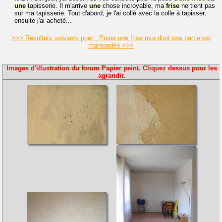
une
tapisserie. Il m'arrive
une
chose incroyable, ma
frise
ne tient pas
sur ma tapisserie. Tout d'abord, je l'ai collé avec la colle à tapisser,
ensuite j'ai acheté...
>>> Résultats suivants pour : Poser une frise mur dont une partie est
mansardée >>>
Images d'illustration du forum Papier peint. Cliquez dessus pour les
agrandir.