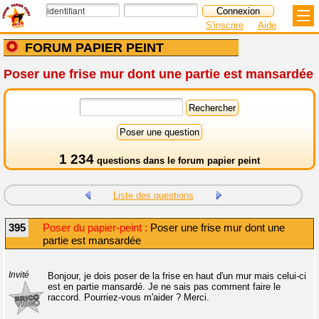
S'inscrire
Aide
FORUM PAPIER PEINT
Poser une frise mur dont une partie est mansardée
1 234
questions dans le
forum papier peint
Liste des questions
395
Poser du papier-peint :
Poser une frise mur dont une
partie est mansardée
Invité
Bonjour, je dois poser de la frise en haut d'un mur mais celui-ci
est en partie mansardé. Je ne sais pas comment faire le
raccord. Pourriez-vous m'aider ? Merci.