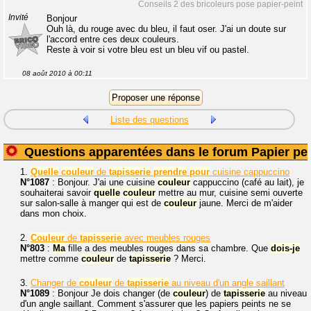
Conseils 2 des bricoleurs pose papier-peint
Invité
Bonjour
Ouh là, du rouge avec du bleu, il faut oser. J'ai un doute sur
l'accord entre ces deux couleurs.
Reste à voir si votre bleu est un bleu vif ou pastel.
08 août 2010 à 00:11
Liste des questions
Questions apparentées dans le forum Papier pei
1.
Quelle
couleur
de
tapisserie
prendre
pour
cuisine cappuccino
N°1087
: Bonjour. J'ai une cuisine
couleur
cappuccino (café au lait), je
souhaiterai savoir
quelle
couleur
mettre au mur, cuisine semi ouverte
sur salon-salle à manger qui est de
couleur
jaune. Merci de m'aider
dans mon choix.
2.
Couleur
de
tapisserie
avec meubles rouges
N°803
:
Ma
fille a des meubles rouges dans sa chambre. Que
dois-je
mettre comme
couleur
de
tapisserie
? Merci.
3.
Changer de
couleur
de
tapisserie
au niveau d'un angle saillant
N°1089
: Bonjour Je dois changer (de
couleur
) de
tapisserie
au niveau
d'un angle saillant. Comment s'assurer que les papiers peints ne se