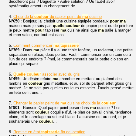
décolleront pas ? Baguette ? Autre solution ? Ou faut-il avoir
systématiquement un changement de...
4.
Choix de la
couleur
du papier peint de
ma
cuisine
N°650
: Bonjour, jai choisit une cuisine équipée bordeaux
pour
ma
maison mais je sais pas
quelle
couleur
de papier peint ou de peinture
je peux mettre
pour
tapisser
ma
cuisine ainsi que
ma
salle à manger
et mon salon, car tout est dans...
5.
Comment commencer
ma
tapisserie
N°369
: Dans
ma
pièce il y a une triple fenêtre, un radiateur, une petite
séparation en placo, deux portes. Faut-il commencer par un coin ou à
l'un de ces endroits ? (moi, je commencerais par la petite cloison en
placo qui sépare...
6.
Quelle
couleur
associer avec du gris
N°499
: Je désire refaire
ma
chambre en mettant au plafond des
lambris en
couleur
gris métallisé, et au sol du parquet effet gloss gris
marbré. Je ne sais pas quelles couleurs associer. J'avais pensé mettre
en tête de lit une...
7.
Changer le papier peint de
ma
cuisine choix de la
couleur
N°901
: Bonsoir. Quel papier peint poser dans
ma
cuisine ? Les
éléments sont
couleur
coquille d'uf, le plan de travail chiné, tendance
claire, et le carrelage au sol est blanc. La cuisine est au nord, et je
souhaiterais une
couleur
...
8.
Remise en état
tapisserie
fin de location