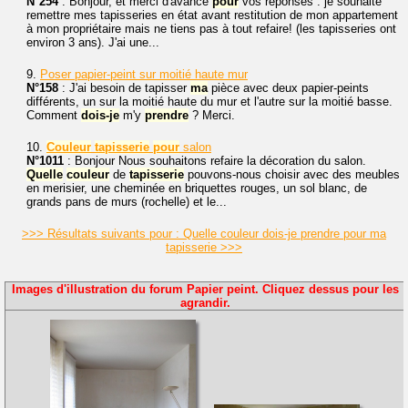
N°254
: Bonjour, et merci d'avance
pour
vos réponses : je souhaite
remettre mes tapisseries en état avant restitution de mon appartement
à mon propriétaire mais ne tiens pas à tout refaire! (les tapisseries ont
environ 3 ans). J'ai une...
9.
Poser papier-peint sur moitié haute mur
N°158
: J'ai besoin de tapisser
ma
pièce avec deux papier-peints
différents, un sur la moitié haute du mur et l'autre sur la moitié basse.
Comment
dois-je
m'y
prendre
? Merci.
10.
Couleur
tapisserie
pour
salon
N°1011
: Bonjour Nous souhaitons refaire la décoration du salon.
Quelle
couleur
de
tapisserie
pouvons-nous choisir avec des meubles
en merisier, une cheminée en briquettes rouges, un sol blanc, de
grands pans de murs (rochelle) et le...
>>> Résultats suivants pour : Quelle couleur dois-je prendre pour ma
tapisserie >>>
Images d'illustration du forum Papier peint. Cliquez dessus pour les
agrandir.