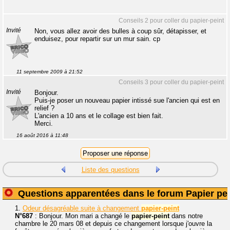
Conseils 2 pour coller du papier-peint
Invité
Non, vous allez avoir des bulles à coup sûr, détapisser, et
enduisez, pour repartir sur un mur sain. cp
11 septembre 2009 à 21:52
Conseils 3 pour coller du papier-peint
Invité
Bonjour.
Puis-je poser un nouveau papier intissé sue l'ancien qui est en
relief ?
L'ancien a 10 ans et le collage est bien fait.
Merci.
16 août 2016 à 11:48
Liste des questions
Questions apparentées dans le forum Papier pei
1.
Odeur désagréable suite à changement
papier-peint
N°687
: Bonjour. Mon mari a changé le
papier-peint
dans notre
chambre le 20 mars 08 et depuis ce changement lorsque j'ouvre la