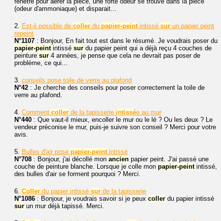
fenêtre pour aérer la pièce, une forte odeur se trouve dans la pièce
(odeur d'ammoniaque) et disparait...
2.
Est-il possible de
coller
du
papier-peint
intissé
sur
un papier peint
repeint
N°1107
: Bonjour, En fait tout est dans le résumé. Je voudrais poser du
papier-peint
intissé
sur
du papier peint qui a déjà reçu 4 couches de
peinture
sur
4 années, je pense que cela ne devrait pas poser de
problème, ce qui...
3.
conseils pose toile de verre au plafond
N°42
: Je cherche des conseils pour poser correctement la toile de
verre au plafond.
4.
Comment
coller
de la tapisserie
intissé
e au mur
N°440
: Que vaut-il mieux, encoller le mur ou le lé ? Ou les deux ? Le
vendeur préconise le mur, puis-je suivre son conseil ? Merci pour votre
avis.
5.
Bulles d'air pose
papier-peint
intissé
N°708
: Bonjour, j'ai décollé mon
ancien
papier peint. J'ai passé une
couche de peinture blanche. Lorsque je colle mon
papier-peint
intissé,
des bulles d'air se forment pourquoi ? Merci.
6.
Coller
du papier intissé
sur
de la tapisserie
N°1086
: Bonjour, je voudrais savoir si je peux
coller
du papier intissé
sur
un mur déjà tapissé. Merci.