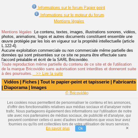
Informations sur le forum Papier peint
Informations sur le moteur du forum
Mentions légales
Mentions légales :
Le contenu, textes, images, illustrations sonores, vidéos,
photos, animations, logos et autres documents constituent ensemble une
œuvre protégée par les lois en vigueur sur la propriété intellectuelle (article
L.122-4).
Aucune exploitation commerciale ou non commerciale même partielle des
données qui sont présentées sur ce site ne pourra être effectuée sans
l'accord préalable et écrit de la SARL Bricovidéo.
Toute reproduction même partielle du contenu de ce site et de l'utilisation
de la marque Bricovidéo sans autorisation sont interdites et donneront suite
à des poursuites.
>> Lire la suite
Vidéos
|
Fiches
|
Tout le papier-peint et tapisserie
|
Fabricants
|
Diaporama
|
Images
© Bricovidéo
Les cookies nous permettent de personnaliser le contenu et les annonces,
d'offrir des fonctionnalités relatives aux médias sociaux et d'analyser notre
trafic. Nous partageons également des informations sur l'utilisation de notre
site avec nos partenaires de médias sociaux, de publicité et d'analyse, qui
peuvent combiner celles-ci avec d'autres informations que vous leur avez
fournies ou qu'ils ont collectées lors de votre utilisation de leurs services.
×
En savoir plus
Ok