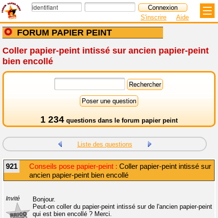
S'inscrire
Aide
FORUM PAPIER PEINT
Coller papier-peint intissé sur ancien papier-peint
bien encollé
1 234
questions dans le
forum papier peint
Liste des questions
921
Conseils pose papier-peint :
Coller papier-peint intissé sur
ancien papier-peint bien encollé
Invité
Bonjour.
Peut-on coller du papier-peint intissé sur de l'ancien papier-peint
qui est bien encollé ? Merci.