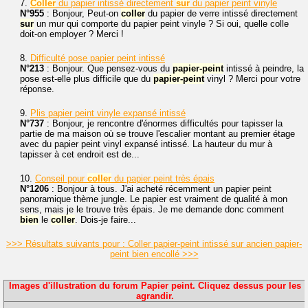
7.
Coller
du papier intissé directement
sur
du papier peint vinyle
N°955
: Bonjour, Peut-on
coller
du papier de verre intissé directement
sur
un mur qui comporte du papier peint vinyle ? Si oui, quelle colle
doit-on employer ? Merci !
8.
Difficulté pose papier peint intissé
N°213
: Bonjour. Que pensez-vous du
papier-peint
intissé à peindre, la
pose est-elle plus difficile que du
papier-peint
vinyl ? Merci pour votre
réponse.
9.
Plis papier peint vinyle expansé intissé
N°737
: Bonjour, je rencontre d'énormes difficultés pour tapisser la
partie de ma maison où se trouve l'escalier montant au premier étage
avec du papier peint vinyl expansé intissé. La hauteur du mur à
tapisser à cet endroit est de...
10.
Conseil pour
coller
du papier peint très épais
N°1206
: Bonjour à tous. J'ai acheté récemment un papier peint
panoramique thème jungle. Le papier est vraiment de qualité à mon
sens, mais je le trouve très épais. Je me demande donc comment
bien
le
coller
. Dois-je faire...
>>> Résultats suivants pour : Coller papier-peint intissé sur ancien papier-
peint bien encollé >>>
Images d'illustration du forum Papier peint. Cliquez dessus pour les
agrandir.