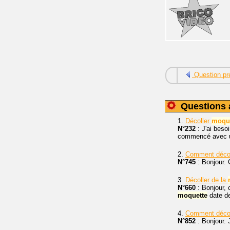
Question pr
Questions 
1.
Décoller
moqu
N°232
: J'ai beso
commencé avec un 
2.
Comment décol
N°745
: Bonjour.
3.
Décoller de la
N°660
: Bonjour,
moquette
date de
4.
Comment déco
N°852
: Bonjour. 