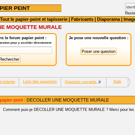
PIER PEINT
Reste
Tout le papier-peint et tapisserie
|
Fabricants
|
Diaporama
|
Imag
NE MOQUETTE MURALE
s le forum papier peint :
Je pose une nouvelle question :
question pour y accéder directement
Liste des questions
Aide
écédente
Question suivante
apier-peint :
DECOLLER UNE MOQUETTE MURALE
Comment puis-je DECOLLER UNE MOQUETTE MURALE ? Merci pour les r