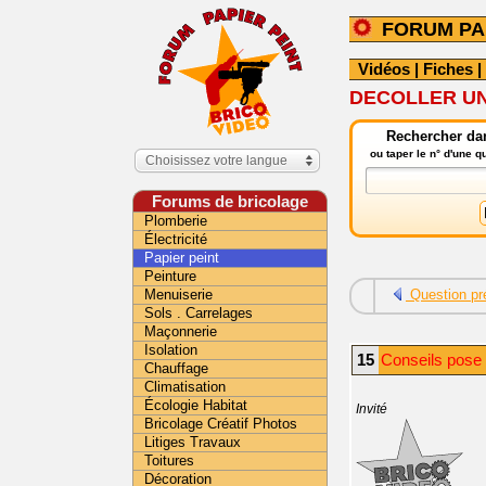
FORUM PA
Vidéos
|
Fiches
|
DECOLLER U
Rechercher dan
ou taper le n° d'une 
Choisissez votre langue
Forums de bricolage
Plomberie
Électricité
Papier peint
Peinture
Menuiserie
Question pr
Sols . Carrelages
Maçonnerie
Isolation
15
Conseils pose p
Chauffage
Climatisation
Écologie Habitat
Invité
Bricolage Créatif Photos
Litiges Travaux
Toitures
Décoration