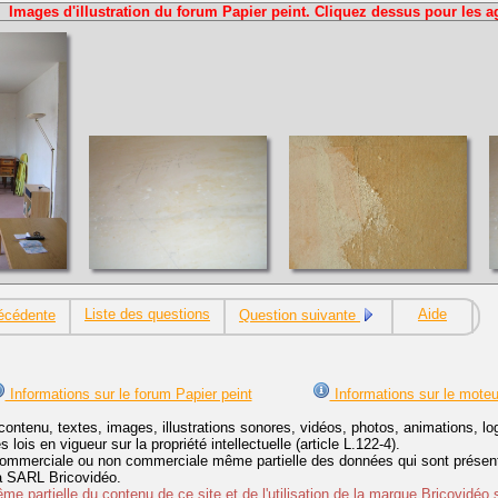
Images d'illustration du forum Papier peint. Cliquez dessus pour les a
Liste des questions
Aide
écédente
Question suivante
Informations sur le forum Papier peint
Informations sur le moteu
contenu, textes, images, illustrations sonores, vidéos, photos, animations, 
lois en vigueur sur la propriété intellectuelle (article L.122-4).
ommerciale ou non commerciale même partielle des données qui sont présenté
 la SARL Bricovidéo.
e partielle du contenu de ce site et de l'utilisation de la marque Bricovidéo 