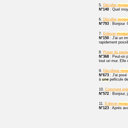
5.
Décoller
moqu
N°140
: Quel moye
6.
Décoller
moqu
N°793
: Bonjour. 
7.
Enlever
moque
N°150
: J'ai un i
rapidement possibl
8.
Poser du papie
N°368
: Peut-on p
tout un mur. Elle
9.
Décollage
moq
N°673
: J'ai posé
à
une
pellicule de
10.
Comment enle
N°572
: Bonjour, 
11.
Enlever
moqu
N°123
: Après avo