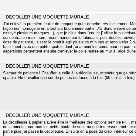
DECOLLER UNE MOQUETTE MURALE
J'ai enlevé la première feuille de moquette qui s'arrache très facilement. M
façon non homogène en arrachant la première partie. J'ai donc enlevé ce papie
essayé plusieurs marques...), que je dilue dans l'eau et j'utilise le pulvérisate
concentration maximum, recommandé par le fabricant, pour décoller environ 
dose de patience, laisser le produit agir plusieurs minutes et renouveler 2 o
facilement avec une petite spatule dont j'ai arrondi les bords pour ne pas f
aspersions permettent ensuite d'enlever la colle restée au mur à l'aide d'une
DECOLLER UNE MOQUETTE MURALE
S'armer de patience ! Chauffer la colle à la décolleuse, attendre que ça refr
spatule. Ne travailler que sur de petites surfaces à la fois (50 cm² à la fois).
DECOLLER UNE MOQUETTE MURALE
La décolleuse à papier s'avère être la meilleure des options semble t-il... mai
de la minutie, car tous les petits bouts de sous moquettes ressortiront sur 
partie puis j'ai passé la décolleuse. Ensuite on a posé du crépi intérieur
!