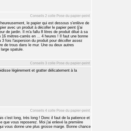
Conseils 2 colle Pose du papier-peint
alheureusement, le papier qui est dessous s'enlève de
r avec un produit à décoller le papier peint (j'ai
ur de jardin. Il m'a fallu 8 litres de produit dilué à sa
16 mètres-carrés en ... 4 heures ! Il faut une bonne
u 3 fois l'aspersion du produit pour décoller assez
aire de trous dans le mur. Une ou deux autres
 large spatule.
Conseils 3 colle Pose du papier-peint
oidisse légèrement et gratter délicatement à la
Conseils 4 colle Pose du papier-peint
s c'est long, très long ! Donc il faut de la patience et
ce que vous reposerez. Moi j'ai enlevé la première
 ce qui vous donne une plus grosse marge. Bonne chance