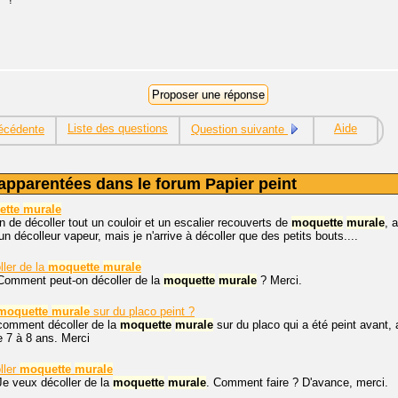
Liste des questions
Aide
écédente
Question suivante
apparentées dans le forum Papier peint
ette
murale
in de décoller tout un couloir et un escalier recouverts de
moquette
murale
, 
décolleur vapeur, mais je n'arrive à décoller que des petits bouts....
ler de la
moquette
murale
 Comment peut-on décoller de la
moquette
murale
? Merci.
moquette
murale
sur du placo peint ?
 comment décoller de la
moquette
murale
sur du placo qui a été peint avant
 7 à 8 ans. Merci
ller
moquette
murale
Je veux décoller de la
moquette
murale
. Comment faire ? D'avance, merci.