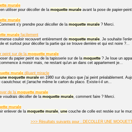
ette
murale
n utiliser pour décoller de la
moquette
murale
avant la pose de papier-pein
ette
murale
Comment s'y prendre pour décoller de la
moquette
murale
? Merci.
tte
murale
facilement
mmense couloir recouvert entièrement de
moquette
murale
. Je souhaite l'enl
e et surtout pour décoller la partie qui se trouve derrière et qui est noire ?...
r peint sur de la
moquette
murale
oser du papier peint ou de la tapisserie sur de la
moquette
? Je loue un appar
 commence à moisir mais, ne restant qu'un an dans cet appartement je...
uette
murale
diluant miracle
une
moquette
murale
en 1980 sur du placo que j'ai peint préalablement. Aujou
 caoutchouc et j'arrache même le carton du placo. Existe-t-il un...
ver de la
moquette
murale
je voudrais décoller de la
moquette
murale
, comment faire ? Merci.
ette
murale
ir enlever de la
moquette
murale
,
une
couche de colle est restée sur le mur
>>> Résultats suivants pour : DECOLLER UNE MOQUE