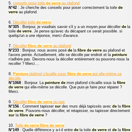
5.
conseils pose toile
de
verre
au plafond
N°42
: Je cherche des conseils pour poser correctement la toile
de
verre
au plafond.
6.
Décoller toile
de
verre
N°305
: Bonjour, je voudrais savoir s'il y a un moyen pour décoller
de
la
toile
de
verre
. Je pense qu'avec du décapant ce serait possible. si
quelqu'un a une réponse, merci d'avance.
7.
Décoller
fibre
de
verre
au plafond
N°233
: Bonjour, nous avons posé
de
la
fibre
de
verre
au plafond et
l'avons peinte. Actuellement, elle se décolle par endroit et la
peinture
n'adhère pas. Devons-nous la décoller entièrement ou pouvons-nous la
recoller ? Merci....
8.
Peinture
plafond s'écaille sous
fibre
de
verre
qui elle-même se
décolle
N°1068
: Bonjour. La
peinture
de
mon plafond s'écaille sous la
fibre
de
verre
qui elle-même se décolle. Que puis-je faire pour réparer ?
Merci.
9.
Décoller
fibre
de
verre
ou pas
N°156
: Comment tapisser
sur
des murs déjà tapissés avec
de
la
fibre
de
verre
. Pouvons-nous décoller, et retapisser, ou tapisser directement
sur
la
fibre
de
verre
?
10.
Toile
de
verre
fibre
de
verre
N°149
: Quelle différence y a-t-il entre
de
la toile
de
verre
et
de
la
fibre