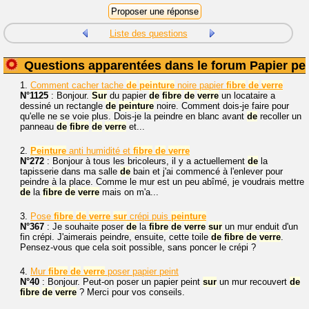
Liste des questions
Questions apparentées dans le forum Papier pei
1.
Comment cacher tache
de
peinture
noire papier
fibre
de
verre
N°1125
: Bonjour.
Sur
du papier
de
fibre
de
verre
un locataire a
dessiné un rectangle
de
peinture
noire. Comment dois-je faire pour
qu'elle ne se voie plus. Dois-je la peindre en blanc avant
de
recoller un
panneau
de
fibre
de
verre
et...
2.
Peinture
anti humidité et
fibre
de
verre
N°272
: Bonjour à tous les bricoleurs, il y a actuellement
de
la
tapisserie dans ma salle
de
bain et j'ai commencé à l'enlever pour
peindre à la place. Comme le mur est un peu abîmé, je voudrais mettre
de
la
fibre
de
verre
mais on m'a...
3.
Pose
fibre
de
verre
sur
crépi puis
peinture
N°367
: Je souhaite poser
de
la
fibre
de
verre
sur
un mur enduit d'un
fin crépi. J'aimerais peindre, ensuite, cette toile
de
fibre
de
verre
.
Pensez-vous que cela soit possible, sans poncer le crépi ?
4.
Mur
fibre
de
verre
poser papier peint
N°40
: Bonjour. Peut-on poser un papier peint
sur
un mur recouvert
de
fibre
de
verre
? Merci pour vos conseils.