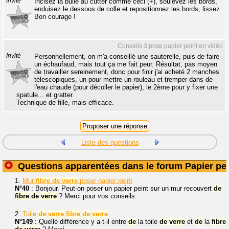
Invité
Incisez la bulle au cutter comme ceci (+), soulevez les bords,
enduisez le dessous de colle et repositionnez les bords, lissez.
Bon courage !
Conseils 3 pose papier peint en vidéo
Invité
Personnellement, on m'a conseillé une sauterelle, puis de faire
un échaufaud, mais tout ça me fait peur. Résultat, pas moyen
de travailler sereinement, donc pour finir j'ai acheté 2 manches
télescopiques, un pour mettre un rouleau et tremper dans de
l'eau chaude (pour décoller le papier), le 2ème pour y fixer une
spatule... et gratter.
Technique de fille, mais efficace.
Liste des questions
Questions apparentées dans le forum Papier pei
1.
Mur
fibre
de
verre
poser papier peint
N°40
: Bonjour. Peut-on poser un papier peint sur un mur recouvert
de
fibre
de
verre
? Merci pour vos conseils.
2.
Toile
de
verre
fibre
de
verre
N°149
: Quelle différence y a-t-il entre
de
la toile
de
verre
et
de
la
fibre