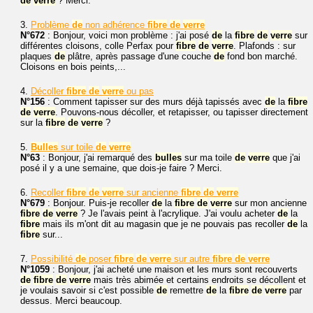
de
verre
? Merci.
3.
Problème
de
non adhérence
fibre
de
verre
N°672
: Bonjour, voici mon problème : j'ai posé
de
la
fibre
de
verre
sur
différentes cloisons, colle Perfax pour
fibre
de
verre
. Plafonds : sur
plaques
de
plâtre, après passage d'une couche
de
fond bon marché.
Cloisons en bois peints,...
4.
Décoller
fibre
de
verre
ou pas
N°156
: Comment tapisser sur des murs déjà tapissés avec
de
la
fibre
de
verre
. Pouvons-nous décoller, et retapisser, ou tapisser directement
sur la
fibre
de
verre
?
5.
Bulles
sur toile
de
verre
N°63
: Bonjour, j'ai remarqué des
bulles
sur ma toile
de
verre
que j'ai
posé il y a une semaine, que dois-je faire ? Merci.
6.
Recoller
fibre
de
verre
sur ancienne
fibre
de
verre
N°679
: Bonjour. Puis-je recoller
de
la
fibre
de
verre
sur mon ancienne
fibre
de
verre
? Je l'avais peint à l'acrylique. J'ai voulu acheter
de
la
fibre
mais ils m'ont dit au magasin que je ne pouvais pas recoller
de
la
fibre
sur...
7.
Possibilité
de
poser
fibre
de
verre
sur autre
fibre
de
verre
N°1059
: Bonjour, j'ai acheté une maison et les murs sont recouverts
de
fibre
de
verre
mais très abimée et certains endroits se décollent et
je voulais savoir si c'est possible
de
remettre
de
la
fibre
de
verre
par
dessus. Merci beaucoup.