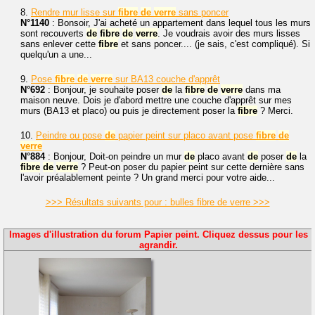
8.
Rendre mur lisse sur
fibre
de
verre
sans poncer
N°1140
: Bonsoir, J'ai acheté un appartement dans lequel tous les murs
sont recouverts
de
fibre
de
verre
. Je voudrais avoir des murs lisses
sans enlever cette
fibre
et sans poncer.... (je sais, c'est compliqué). Si
quelqu'un a une...
9.
Pose
fibre
de
verre
sur BA13 couche d'apprêt
N°692
: Bonjour, je souhaite poser
de
la
fibre
de
verre
dans ma
maison neuve. Dois je d'abord mettre une couche d'apprêt sur mes
murs (BA13 et placo) ou puis je directement poser la
fibre
? Merci.
10.
Peindre ou pose
de
papier peint sur placo avant pose
fibre
de
verre
N°884
: Bonjour, Doit-on peindre un mur
de
placo avant
de
poser
de
la
fibre
de
verre
? Peut-on poser du papier peint sur cette dernière sans
l'avoir préalablement peinte ? Un grand merci pour votre aide...
>>> Résultats suivants pour : bulles fibre de verre >>>
Images d'illustration du forum Papier peint. Cliquez dessus pour les
agrandir.