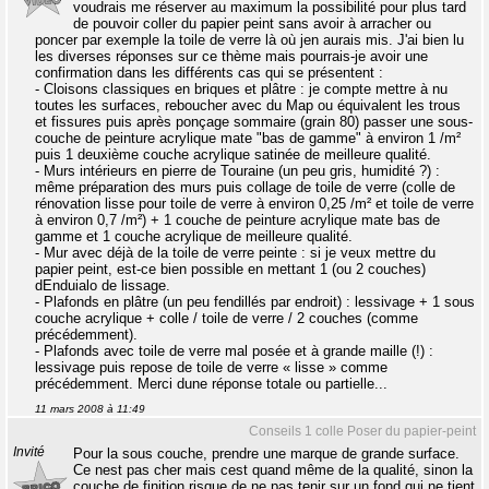
voudrais me réserver au maximum la possibilité pour plus tard
de pouvoir coller du papier peint sans avoir à arracher ou
poncer par exemple la toile de verre là où jen aurais mis. J'ai bien lu
les diverses réponses sur ce thème mais pourrais-je avoir une
confirmation dans les différents cas qui se présentent :
- Cloisons classiques en briques et plâtre : je compte mettre à nu
toutes les surfaces, reboucher avec du Map ou équivalent les trous
et fissures puis après ponçage sommaire (grain 80) passer une sous-
couche de peinture acrylique mate "bas de gamme" à environ 1 /m²
puis 1 deuxième couche acrylique satinée de meilleure qualité.
- Murs intérieurs en pierre de Touraine (un peu gris, humidité ?) :
même préparation des murs puis collage de toile de verre (colle de
rénovation lisse pour toile de verre à environ 0,25 /m² et toile de verre
à environ 0,7 /m²) + 1 couche de peinture acrylique mate bas de
gamme et 1 couche acrylique de meilleure qualité.
- Mur avec déjà de la toile de verre peinte : si je veux mettre du
papier peint, est-ce bien possible en mettant 1 (ou 2 couches)
dEnduialo de lissage.
- Plafonds en plâtre (un peu fendillés par endroit) : lessivage + 1 sous
couche acrylique + colle / toile de verre / 2 couches (comme
précédemment).
- Plafonds avec toile de verre mal posée et à grande maille (!) :
lessivage puis repose de toile de verre « lisse » comme
précédemment. Merci dune réponse totale ou partielle...
11 mars 2008 à 11:49
Conseils 1 colle Poser du papier-peint
Invité
Pour la sous couche, prendre une marque de grande surface.
Ce nest pas cher mais cest quand même de la qualité, sinon la
couche de finition risque de ne pas tenir sur un fond qui ne tient