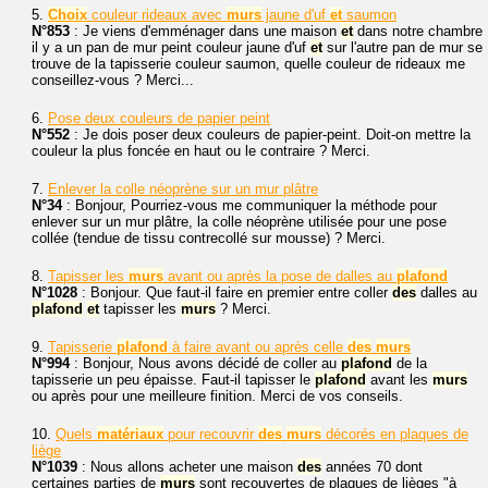
5.
Choix
couleur rideaux avec
murs
jaune d'uf
et
saumon
N°853
: Je viens d'emménager dans une maison
et
dans notre chambre
il y a un pan de mur peint couleur jaune d'uf
et
sur l'autre pan de mur se
trouve de la tapisserie couleur saumon, quelle couleur de rideaux me
conseillez-vous ? Merci...
6.
Pose deux couleurs de papier peint
N°552
: Je dois poser deux couleurs de papier-peint. Doit-on mettre la
couleur la plus foncée en haut ou le contraire ? Merci.
7.
Enlever la colle néoprène sur un mur plâtre
N°34
: Bonjour, Pourriez-vous me communiquer la méthode pour
enlever sur un mur plâtre, la colle néoprène utilisée pour une pose
collée (tendue de tissu contrecollé sur mousse) ? Merci.
8.
Tapisser les
murs
avant ou après la pose de dalles au
plafond
N°1028
: Bonjour. Que faut-il faire en premier entre coller
des
dalles au
plafond
et
tapisser les
murs
? Merci.
9.
Tapisserie
plafond
à faire avant ou après celle
des
murs
N°994
: Bonjour, Nous avons décidé de coller au
plafond
de la
tapisserie un peu épaisse. Faut-il tapisser le
plafond
avant les
murs
ou après pour une meilleure finition. Merci de vos conseils.
10.
Quels
matériaux
pour recouvrir
des
murs
décorés en plaques de
liège
N°1039
: Nous allons acheter une maison
des
années 70 dont
certaines parties de
murs
sont recouvertes de plaques de lièges "à