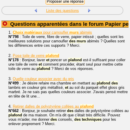
Liste des questions
Questions apparentées dans le forum Papier pei
1.
Choix
matériaux
pour camoufler
murs
abimés
N°798
: Toile de verre, fibre de verre, papier intissé ; quelles sont les
meilleures solutions pour camoufler
des
murs
abimés ? Quelles sont
les différences entre ces supports ? Merci.
2.
Pose toile de verre
plafond
N°178
: Bonjour, laver
et
poncer un
plafond
est-il suffisant pour coller
une toile de verre
et
comment procéder, étant seul pour mettre cette
toile de verre au
plafond
? Merci de vos réponses.
3.
Quelle couleur associer avec du gris
N°499
: Je désire refaire ma chambre en mettant au
plafond
des
lambris en couleur gris métallisé,
et
au sol du parquet effet gloss gris
marbré. Je ne sais pas quelles couleurs associer. J'avais pensé mettre
en tête de lit une...
4.
Retirer dalles de polystyrène collées au
plafond
N°662
: Bonjour, je souhaite retirer
des
dalles de polystyrène collées au
plafond
de ma maison. On m'a dit que c'était très difficile. Pouvez
vous m'aider, me donner
des
conseils,
des
techniques
pour les
enlever proprement ? Merci.