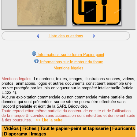
Liste des questions
Informations sur le forum Papier peint
Informations sur le moteur du forum
Mentions légales
Mentions légales :
Le contenu, textes, images, illustrations sonores, vidéos,
photos, animations, logos et autres documents constituent ensemble une
œuvre protégée par les lois en vigueur sur la propriété intellectuelle (article
L.122-4).
Aucune exploitation commerciale ou non commerciale même partielle des
données qui sont présentées sur ce site ne pourra être effectuée sans
l'accord préalable et écrit de la SARL Bricovidéo.
Toute reproduction même partielle du contenu de ce site et de l'utilisation
de la marque Bricovidéo sans autorisation sont interdites et donneront suite
à des poursuites.
>> Lire la suite
Vidéos
|
Fiches
|
Tout le papier-peint et tapisserie
|
Fabricants
|
Diaporama
|
Images