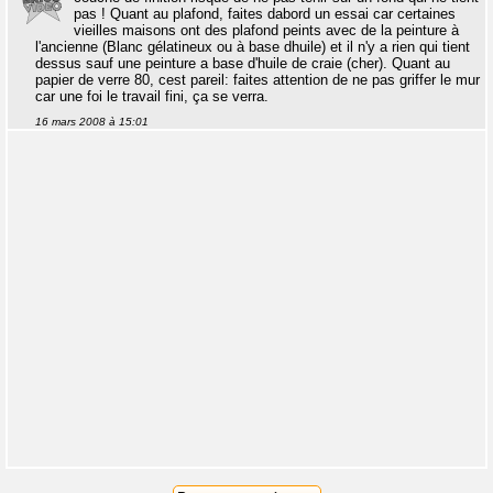
pas ! Quant au plafond, faites dabord un essai car certaines
vieilles maisons ont des plafond peints avec de la peinture à
l'ancienne (Blanc gélatineux ou à base dhuile) et il n'y a rien qui tient
dessus sauf une peinture a base d'huile de craie (cher). Quant au
papier de verre 80, cest pareil: faites attention de ne pas griffer le mur
car une foi le travail fini, ça se verra.
16 mars 2008 à 15:01