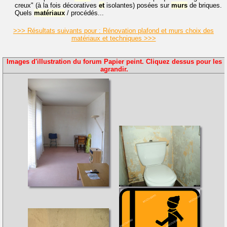
creux" (à la fois décoratives
et
isolantes) posées sur
murs
de briques.
Quels
matériaux
/ procédés...
>>> Résultats suivants pour : Rénovation plafond et murs choix des
matériaux et techniques >>>
Images d'illustration du forum Papier peint. Cliquez dessus pour les
agrandir.