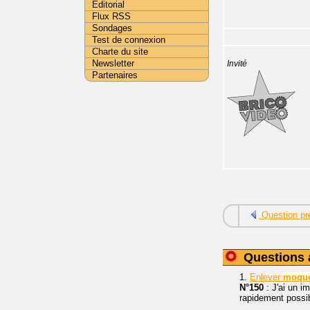
Editorial
Flux RSS
Sondages
Test de connexion
Charte du site
Newsletter
Invité
Partenaires
Question pr
Questions 
1.
Enlever
moque
N°150
: J'ai un i
rapidement possibl