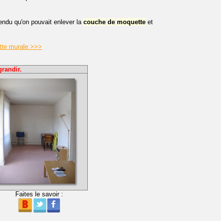
tendu qu'on pouvait enlever la
couche
de
moquette
et
tte murale >>>
grandir.
Faites le savoir :