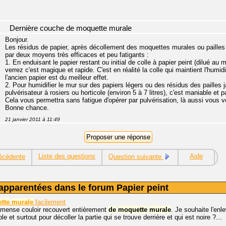
Dernière couche de moquette murale
Bonjour.
Les résidus de papier, après décollement des moquettes murales ou pailles 
par deux moyens très efficaces et peu fatigants :
1. En enduisant le papier restant ou initial de colle à papier peint (dilué 
verrez c'est magique et rapide. C'est en réalité la colle qui maintient l'humidi
l'ancien papier est du meilleur effet.
2. Pour humidifier le mur sur des papiers légers ou des résidus des pailles
pulvérisateur à rosiers ou horticole (environ 5 à 7 litres), c'est maniable et p
Cela vous permettra sans fatigue d'opérer par pulvérisation, là aussi vous ve
Bonne chance.
21 janvier 2011 à 11:49
Liste des questions
Aide
écédente
Question suivante
apparentées dans le forum Papier peint
tte
murale
facilement
mmense couloir recouvert entièrement
de
moquette
murale
. Je souhaite l'enl
e et surtout pour décoller la partie qui se trouve derrière et qui est noire ?...