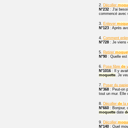
2.
Décoller
moqu
N°232
: J'ai beso
commencé avec un 
3.
Enlever
moque
N°123
: Après avo
4.
Comment enle
N°728
: Je viens
5.
Retirer
moquet
N°90
: Quelle est
6.
Pose fibre
de
v
N°1016
: Il y ava
moquette
. Je ve
7.
Poser du papie
N°368
: Peut-on p
tout un mur. Elle
8.
Décoller
de
la
N°660
: Bonjour,
moquette
date
d
9.
Décoller
moqu
N°140
: Quel moye