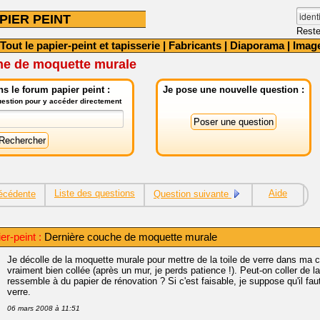
PIER PEINT
Reste
Tout le papier-peint et tapisserie
|
Fabricants
|
Diaporama
|
Imag
he de moquette murale
s le forum papier peint :
Je pose une nouvelle question :
question pour y accéder directement
Liste des questions
Aide
écédente
Question suivante
er-peint :
Dernière couche de moquette murale
Je décolle de la moquette murale pour mettre de la toile de verre dans ma
vraiment bien collée (après un mur, je perds patience !). Peut-on coller de l
ressemble à du papier de rénovation ? Si c'est faisable, je suppose qu'il fau
verre.
06 mars 2008 à 11:51