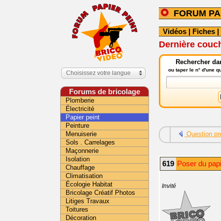
FORUM PA
Vidéos
|
Fiches
|
Dernière couc
Rechercher dan
ou taper le n° d'une 
Choisissez votre langue
Forums de bricolage
Plomberie
Électricité
Papier peint
Peinture
Menuiserie
Question pr
Sols . Carrelages
Maçonnerie
Isolation
619
Poser du papi
Chauffage
Climatisation
Écologie Habitat
Invité
Bricolage Créatif Photos
Litiges Travaux
Toitures
Décoration