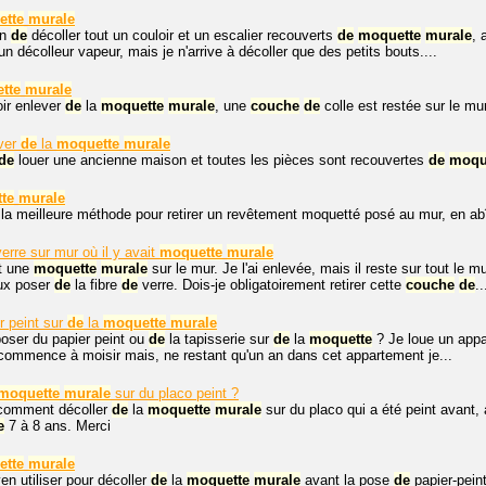
ette
murale
in
de
décoller tout un couloir et un escalier recouverts
de
moquette
murale
, 
décolleur vapeur, mais je n'arrive à décoller que des petits bouts....
tte
murale
ir enlever
de
la
moquette
murale
, une
couche
de
colle est restée sur le mu
ver
de
la
moquette
murale
de
louer une ancienne maison et toutes les pièces sont recouvertes
de
moqu
te
murale
 la meilleure méthode pour retirer un revêtement moquetté posé au mur, en ab
erre sur mur où il y avait
moquette
murale
it une
moquette
murale
sur le mur. Je l'ai enlevée, mais il reste sur tout le 
ux poser
de
la fibre
de
verre. Dois-je obligatoirement retirer cette
couche
de
..
r peint sur
de
la
moquette
murale
oser du papier peint ou
de
la tapisserie sur
de
la
moquette
? Je loue un appa
 commence à moisir mais, ne restant qu'un an dans cet appartement je...
moquette
murale
sur du placo peint ?
 comment décoller
de
la
moquette
murale
sur du placo qui a été peint avant
e
7 à 8 ans. Merci
ette
murale
n utiliser pour décoller
de
la
moquette
murale
avant la pose
de
papier-pein