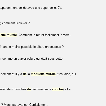
apparemment collée avec une super colle. J'ai
r, comment l'enlever ?
ette
murale
. Comment la retirer facilement ? Merci.
îmant le moins possible le plâtre en-dessous ?
mur comme un papier-pelure qui était sous cette
.
rtement et il y a
de
la
moquette
murale
, très laide, sur
, avec deux couches
de
peinture (sous
couche
) ? La
t ? Merci par avance. Cordialement.