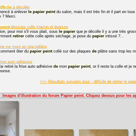
ifficile
à décoller
mencé à enlever
le
papier
peint
du salon, mais il est très fin et il part en to
e ? Merci.
peint
dessous colle marron et épaisse
ion, pour moi s'il vous plait, sous
le
papier
que je décolle il y a une très gr
Comment
retirer
cette colle après séchage, je pose du
papier
intissé ?...
rie sur murs en placoplâtre
 comment ôter du
papier
peint
collé sur des plaques
de
plâtre sans trop les m
frise auto adhésive
'ai retiré la frise auto adhésive
de
mon
papier
peint
, or il reste la colle et j
ponse.
>>> Résultats suivants pour : difficile de retirer le pap
Images d'illustration du forum Papier peint. Cliquez dessus pour les a