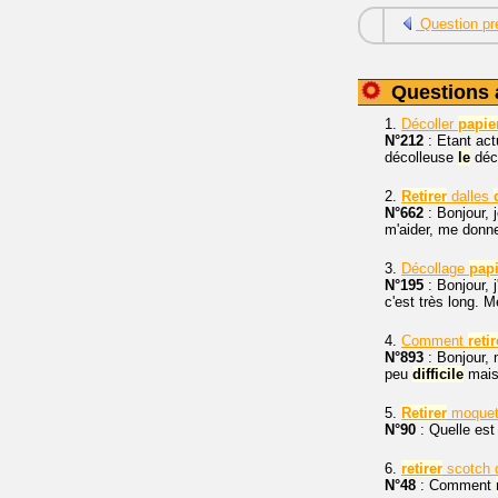
Question pr
Questions 
1.
Décoller
papie
N°212
: Etant act
décolleuse
le
déc
2.
Retirer
dalles
N°662
: Bonjour, 
m'aider, me donne
3.
Décollage
papi
N°195
: Bonjour, j
c'est très long. 
4.
Comment
retir
N°893
: Bonjour, 
peu
difficile
mais
5.
Retirer
moquet
N°90
: Quelle est
6.
retirer
scotch 
N°48
: Comment