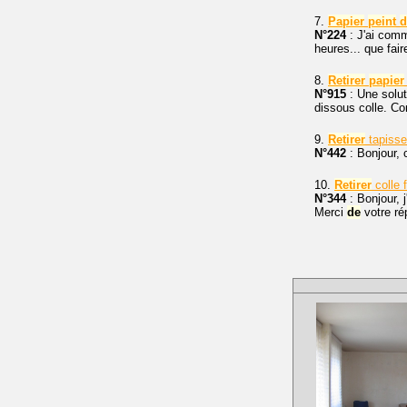
7.
Papier
peint
d
N°224
: J'ai com
heures... que fair
8.
Retirer
papier
N°915
: Une solut
dissous colle. 
9.
Retirer
tapisse
N°442
: Bonjour,
10.
Retirer
colle 
N°344
: Bonjour, j
Merci
de
votre ré