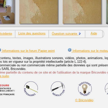
Liste des questions
Aide
écédente
Question suivante
Informations sur le forum Papier peint
Informations sur le moteu
contenu, textes, images, illustrations sonores, vidéos, photos, animations, 
lois en vigueur sur la propriété intellectuelle (article L.122-4).
ommerciale ou non commerciale même partielle des données qui sont présenté
 la SARL Bricovidéo.
e partielle du contenu de ce site et de l'utilisation de la marque Bricovidéo 
 suite
© Bricovidéo