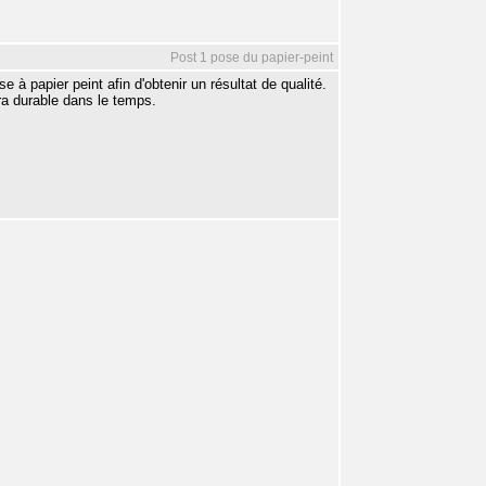
Post 1 pose du papier-peint
e à papier peint afin d'obtenir un résultat de qualité.
era durable dans le temps.