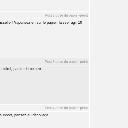
Post 2 pose du papier-peint
sselle ! Vaporisez-en sur le papier, laisser agir 10
Post 3 pose du papier-peint
t nickel, parole de peintre.
Post 4 pose du papier-peint
e support, pensez au décollage.