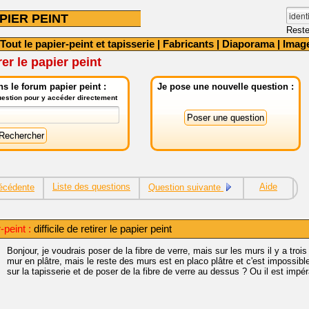
PIER PEINT
Reste
Tout le papier-peint et tapisserie
|
Fabricants
|
Diaporama
|
Imag
irer le papier peint
s le forum papier peint :
Je pose une nouvelle question :
question pour y accéder directement
Liste des questions
Aide
écédente
Question suivante
peint :
difficile de retirer le papier peint
Bonjour, je voudrais poser de la fibre de verre, mais sur les murs il y a trois
mur en plâtre, mais le reste des murs est en placo plâtre et c'est impossibl
sur la tapisserie et de poser de la fibre de verre au dessus ? Ou il est impérat