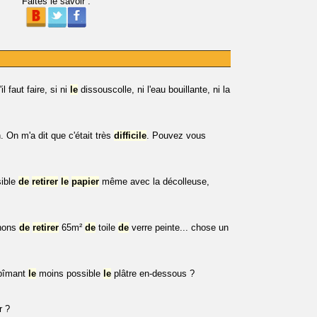
Faites le savoir :
l faut faire, si ni
le
dissouscolle, ni l'eau bouillante, ni la
On m'a dit que c'était très
difficile
. Pouvez vous
sible
de
retirer
le
papier
même avec la décolleuse,
enons
de
retirer
65m²
de
toile
de
verre peinte... chose un
abîmant
le
moins possible
le
plâtre en-dessous ?
r ?