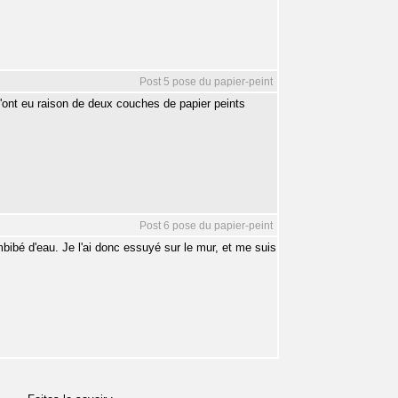
Post 5 pose du papier-peint
n'ont eu raison de deux couches de papier peints
Post 6 pose du papier-peint
imbibé d'eau. Je l'ai donc essuyé sur le mur, et me suis