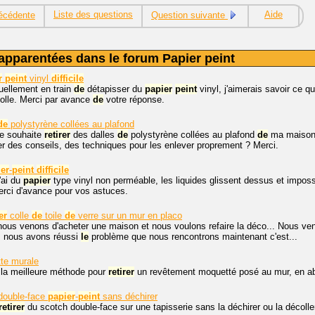
Liste des questions
Aide
écédente
Question suivante
apparentées dans le forum Papier peint
r
peint
vinyl
difficile
uellement en train
de
détapisser du
papier
peint
vinyl, j'aimerais savoir ce qu'i
olle. Merci par avance
de
votre réponse.
de
polystyrène collées au plafond
je souhaite
retirer
des dalles
de
polystyrène collées au plafond
de
ma maison. 
r des conseils, des techniques pour les enlever proprement ? Merci.
er
-
peint
difficile
'ai du
papier
type vinyl non perméable, les liquides glissent dessus et impos
Merci d'avance pour vos astuces.
er
colle
de
toile
de
verre sur un mur en placo
nous venons d'acheter une maison et nous voulons refaire la déco... Nous v
 nous avons réussi
le
problème que nous rencontrons maintenant c'est...
te murale
 la meilleure méthode pour
retirer
un revêtement moquetté posé au mur, en 
double-face
papier
-
peint
sans déchirer
retirer
du scotch double-face sur une tapisserie sans la déchirer ou la décolle