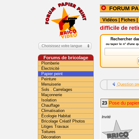
FORUM PA
Vidéos
|
Fiches
|
difficile de ret
Rechercher dan
ou taper le n° d'une 
Choisissez votre langue
Forums de bricolage
Plomberie
Électricité
Papier peint
Peinture
Menuiserie
Question pr
Sols . Carrelages
Maçonnerie
Isolation
23
Pose du papier-
Chauffage
Climatisation
Écologie Habitat
Invité
Bricolage Créatif Photos
Litiges Travaux
Toitures
Décoration