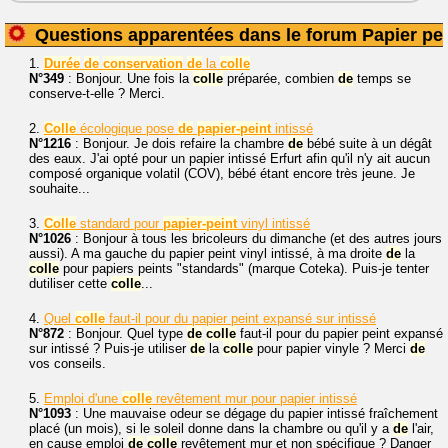
Questions apparentées dans le forum Papier pei
1.
Durée
de
conservation
de
la
colle
N°349
: Bonjour. Une fois la
colle
préparée, combien
de
temps se
conserve-t-elle ? Merci.
2.
Colle
écologique pose
de
papier-peint
intissé
N°1216
: Bonjour. Je dois refaire la chambre
de
bébé suite à un dégât
des eaux. J'ai opté pour un papier intissé Erfurt afin qu'il n'y ait aucun
composé organique volatil (COV), bébé étant encore très jeune. Je
souhaite...
3.
Colle
standard pour
papier-peint
vinyl intissé
N°1026
: Bonjour à tous les bricoleurs du dimanche (et des autres jours
aussi). A ma gauche du papier peint vinyl intissé, à ma droite
de
la
colle
pour papiers peints "standards" (marque Coteka). Puis-je tenter
dutiliser cette
colle
...
4.
Quel
colle
faut-il pour du papier peint expansé sur intissé
N°872
: Bonjour. Quel type
de
colle
faut-il pour du papier peint expansé
sur intissé ? Puis-je utiliser
de
la
colle
pour papier vinyle ? Merci
de
vos conseils.
5.
Emploi d'une
colle
revêtement mur pour papier intissé
N°1093
: Une mauvaise odeur se dégage du papier intissé fraîchement
placé (un mois), si le soleil donne dans la chambre ou qu'il y a
de
l'air,
en cause emploi
de
colle
revêtement mur et non spécifique ? Danger