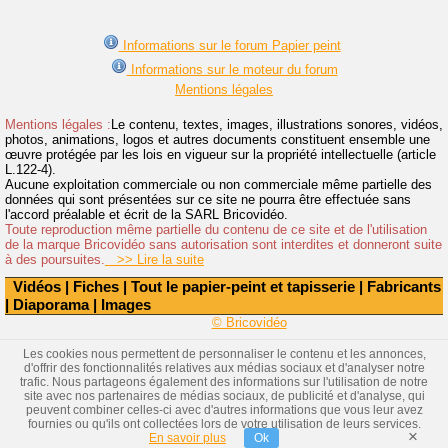
Informations sur le forum Papier peint
Informations sur le moteur du forum
Mentions légales
Mentions légales :
Le contenu, textes, images, illustrations sonores, vidéos,
photos, animations, logos et autres documents constituent ensemble une
œuvre protégée par les lois en vigueur sur la propriété intellectuelle (article
L.122-4).
Aucune exploitation commerciale ou non commerciale même partielle des
données qui sont présentées sur ce site ne pourra être effectuée sans
l'accord préalable et écrit de la SARL Bricovidéo.
Toute reproduction même partielle du contenu de ce site et de l'utilisation
de la marque Bricovidéo sans autorisation sont interdites et donneront suite
à des poursuites.
>> Lire la suite
Vidéos
|
Fiches
|
Tout le papier-peint et tapisserie
|
Fabricants
|
Diaporama
|
Images
© Bricovidéo
Les cookies nous permettent de personnaliser le contenu et les annonces,
d'offrir des fonctionnalités relatives aux médias sociaux et d'analyser notre
trafic. Nous partageons également des informations sur l'utilisation de notre
site avec nos partenaires de médias sociaux, de publicité et d'analyse, qui
peuvent combiner celles-ci avec d'autres informations que vous leur avez
fournies ou qu'ils ont collectées lors de votre utilisation de leurs services.
×
En savoir plus
Ok