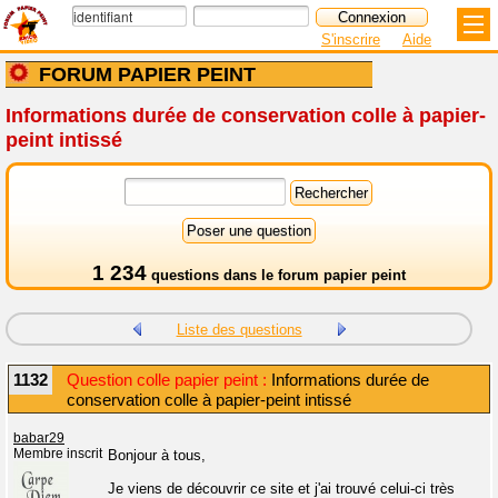
S'inscrire
Aide
FORUM PAPIER PEINT
Informations durée de conservation colle à papier-
peint intissé
1 234
questions dans le
forum papier peint
Liste des questions
1132
Question colle papier peint :
Informations durée de
conservation colle à papier-peint intissé
babar29
Membre inscrit
Bonjour à tous,
Je viens de découvrir ce site et j'ai trouvé celui-ci très