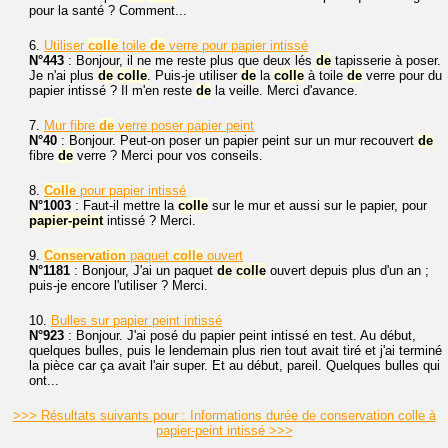
pour la santé ? Comment...
6.
Utiliser
colle
toile
de
verre pour papier intissé
N°443
: Bonjour, il ne me reste plus que deux lés
de
tapisserie à poser.
Je n'ai plus
de
colle
. Puis-je utiliser
de
la
colle
à toile
de
verre pour du
papier intissé ? Il m'en reste
de
la veille. Merci d'avance.
7.
Mur fibre
de
verre poser papier peint
N°40
: Bonjour. Peut-on poser un papier peint sur un mur recouvert
de
fibre
de
verre ? Merci pour vos conseils.
8.
Colle
pour papier intissé
N°1003
: Faut-il mettre la
colle
sur le mur et aussi sur le papier, pour
papier-peint
intissé ? Merci.
9.
Conservation
paquet
colle
ouvert
N°1181
: Bonjour, J'ai un paquet
de
colle
ouvert depuis plus d'un an ;
puis-je encore l'utiliser ? Merci.
10.
Bulles sur papier peint intissé
N°923
: Bonjour. J'ai posé du papier peint intissé en test. Au début,
quelques bulles, puis le lendemain plus rien tout avait tiré et j'ai terminé
la pièce car ça avait l'air super. Et au début, pareil. Quelques bulles qui
ont...
>>> Résultats suivants pour : Informations durée de conservation colle à
papier-peint intissé >>>