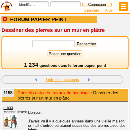
S'inscrire
Aide
FORUM PAPIER PEINT
Dessiner des pierres sur un mur en plâtre
1 234
questions dans le
forum papier peint
Liste des questions
1158
Conseils astuces travaux de bricolage :
Dessiner des
pierres sur un mur en plâtre
rick33
Membre inscrit
Bonjour.
J'avais vu il y a quelques années dans une vieille maison
un hall d'entrée où étaient dessinées des pierres avec des
joints.