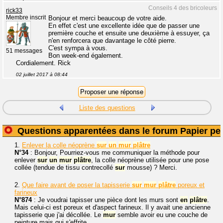
Conseils 4 des bricoleurs
rick33
Membre inscrit
Bonjour et merci beaucoup de votre aide.
En effet c'est une excellente idée que de passer une
première couche et ensuite une deuxième à essuyer, ça
n'en renforcera que davantage le côté pierre.
C'est sympa à vous.
51 messages
Bon week-end également.
Cordialement. Rick
02 juillet 2017 à 08:44
Liste des questions
Questions apparentées dans le forum Papier pei
1.
Enlever la colle néoprène
sur
un
mur
plâtre
N°34
: Bonjour, Pourriez-vous me communiquer la méthode pour
enlever
sur
un
mur
plâtre
, la colle néoprène utilisée pour une pose
collée (tendue de tissu contrecollé
sur
mousse) ? Merci.
2.
Que faire avant de poser la tapisserie
sur
mur
plâtre
poreux et
farineux
N°874
: Je voudrai tapisser une pièce dont les murs sont
en
plâtre
.
Mais celui-ci est poreux et d'aspect farineux. Il y avait une ancienne
tapisserie que j'ai décollée. Le
mur
semble avoir eu une couche de
peinture mais qui s'effrite....