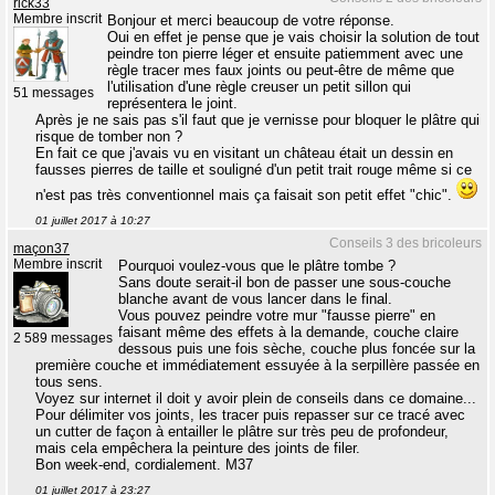
rick33
Membre inscrit
Bonjour et merci beaucoup de votre réponse.
Oui en effet je pense que je vais choisir la solution de tout
peindre ton pierre léger et ensuite patiemment avec une
règle tracer mes faux joints ou peut-être de même que
l'utilisation d'une règle creuser un petit sillon qui
51 messages
représentera le joint.
Après je ne sais pas s'il faut que je vernisse pour bloquer le plâtre qui
risque de tomber non ?
En fait ce que j'avais vu en visitant un château était un dessin en
fausses pierres de taille et souligné d'un petit trait rouge même si ce
n'est pas très conventionnel mais ça faisait son petit effet "chic".
01 juillet 2017 à 10:27
Conseils 3 des bricoleurs
maçon37
Membre inscrit
Pourquoi voulez-vous que le plâtre tombe ?
Sans doute serait-il bon de passer une sous-couche
blanche avant de vous lancer dans le final.
Vous pouvez peindre votre mur "fausse pierre" en
faisant même des effets à la demande, couche claire
2 589 messages
dessous puis une fois sèche, couche plus foncée sur la
première couche et immédiatement essuyée à la serpillère passée en
tous sens.
Voyez sur internet il doit y avoir plein de conseils dans ce domaine...
Pour délimiter vos joints, les tracer puis repasser sur ce tracé avec
un cutter de façon à entailler le plâtre sur très peu de profondeur,
mais cela empêchera la peinture des joints de filer.
Bon week-end, cordialement. M37
01 juillet 2017 à 23:27