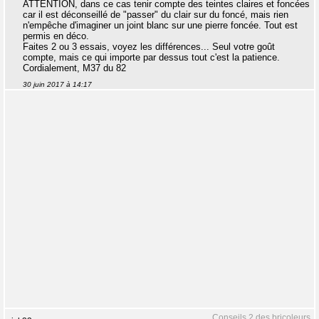
ATTENTION, dans ce cas tenir compte des teintes claires et foncées
car il est déconseillé de "passer" du clair sur du foncé, mais rien
n'empêche d'imaginer un joint blanc sur une pierre foncée. Tout est
permis en déco.
Faites 2 ou 3 essais, voyez les différences... Seul votre goût
compte, mais ce qui importe par dessus tout c'est la patience.
Cordialement, M37 du 82
30 juin 2017 à 14:17
Conseils 2 des bricoleurs