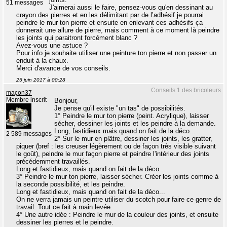
51 messages
J'aimerai aussi le faire, pensez-vous qu'en dessinant au
crayon des pierres et en les délimitant par de l’adhésif je pourrai
peindre le mur ton pierre et ensuite en enlevant ces adhésifs ça
donnerait une allure de pierre, mais comment à ce moment là peindre
les joints qui paraitront forcément blanc ?
Avez-vous une astuce ?
Pour info je souhaite utiliser une peinture ton pierre et non passer un
enduit à la chaux.
Merci d'avance de vos conseils.
25 juin 2017 à 00:28
Conseils 1 des bricoleurs
maçon37
Membre inscrit
Bonjour,
Je pense qu'il existe "un tas" de possibilités.
1° Peindre le mur ton pierre (peint. Acrylique), laisser
sécher, dessiner les joints et les peindre à la demande.
Long, fastidieux mais quand on fait de la déco...
2 589 messages
2° Sur le mur en plâtre, dessiner les joints, les gratter,
piquer (bref : les creuser légèrement ou de façon très visible suivant
le goût), peindre le mur façon pierre et peindre l'intérieur des joints
précédemment travaillés.
Long et fastidieux, mais quand on fait de la déco...
3° Peindre le mur ton pierre, laisser sécher. Créer les joints comme à
la seconde possibilité, et les peindre.
Long et fastidieux, mais quand on fait de la déco...
On ne verra jamais un peintre utiliser du scotch pour faire ce genre de
travail. Tout ce fait à main levée.
4° Une autre idée : Peindre le mur de la couleur des joints, et ensuite
dessiner les pierres et le peindre.