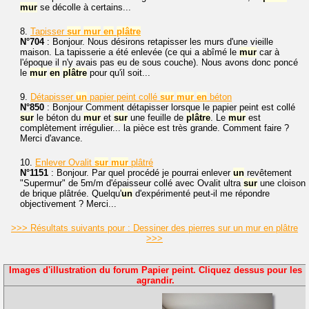
mur
se décolle à certains...
8.
Tapisser
sur
mur
en
plâtre
N°704
: Bonjour. Nous désirons retapisser les murs d'une vieille
maison. La tapisserie a été enlevée (ce qui a abîmé le
mur
car à
l'époque il n'y avais pas eu de sous couche). Nous avons donc poncé
le
mur
en
plâtre
pour qu'il soit...
9.
Détapisser
un
papier peint collé
sur
mur
en
béton
N°850
: Bonjour Comment détapisser lorsque le papier peint est collé
sur
le béton du
mur
et
sur
une feuille de
plâtre
. Le
mur
est
complètement irrégulier... la pièce est très grande. Comment faire ?
Merci d'avance.
10.
Enlever Ovalit
sur
mur
plâtré
N°1151
: Bonjour. Par quel procédé je pourrai enlever
un
revêtement
"Supermur" de 5m/m d'épaisseur collé avec Ovalit ultra
sur
une cloison
de brique plâtrée. Quelqu'
un
d'expérimenté peut-il me répondre
objectivement ? Merci...
>>> Résultats suivants pour : Dessiner des pierres sur un mur en plâtre
>>>
Images d'illustration du forum Papier peint. Cliquez dessus pour les
agrandir.