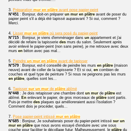
3.
Préparation
mur
en
plâtre
avant pose papier-peint
N°451
: Bonjour, doit-on préparer
un
mur
en
plâtre
avant de poser du
papier peint s'il a déjà été tapissé auparavant ? Si oui, comment ?
Merci.
4.
Lisser
mur
en
plâtre
où sera posé du papier-peint
N°715
: Bonjour, je viens d'emménager dans
un
appartement et j'ai
décidé de refaire la tapisserie
des
murs du salon. Seulement après
avoir enlevé le papier-peint (non sans peine), je me retrouve avec deux
murs
en
béton avec pas mal...
5.
Peindre
un
mur
en
plâtre
avant de tapisser
N°579
: Bonjour, est-il conseillé de peindre les murs
en
plâtre
(maison
neuve) avant de coller de la tapisserie ? Et si oui,
en
combien de
couches et quel type de peinture ? Si nous ne peignons pas les murs
en
plâtre
, quelles sont les...
6.
Tapisser
sur
un
mur
de
plâtre
abîmé
N°448
: Je dois retapisser une chambre dont
un
mur
de
plâtre
est
abîmé.
En
enlevant le papier, de gros morceaux de
plâtre
sont partis.
Puis-je mettre
des
plaques qui amélioreraient aussi l'isolation ?
Comment dois je procéder, quels...
7.
Pose papier-peint intissé
mur
en
plâtre
N°685
: Bonjour, Je souhaiterais poser du papier-peint intissé
sur
un
mur
en
plâtre
que nous avons essayé d'enduire avec une sous
couche pour faciliter le décollage futur. Malheureusement, le
plâtre
du