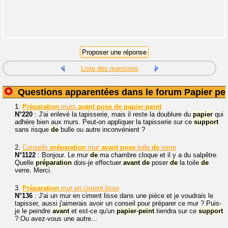
Liste des questions
Questions apparentées dans le forum Papier pei
1.
Préparation
murs
avant
pose
de
papier
-
peint
N°220
: J'ai enlevé la tapisserie, mais il reste la doublure du
papier
qui
adhère bien aux murs. Peut-on appliquer la tapisserie sur ce
support
sans risque
de
bulle ou autre inconvénient ?
2.
Conseils
préparation
mur
avant
pose
toile
de
verre
N°1122
: Bonjour. Le mur
de
ma chambre cloque et il y a du salpêtre.
Quelle
préparation
dois-je effectuer
avant
de
poser
de
la toile
de
verre. Merci.
3.
Préparation
mur en ciment lisse
N°136
: J'ai un mur en ciment lisse dans une pièce et je voudrais le
tapisser, aussi j'aimerais avoir un conseil pour préparer ce mur ? Puis-
je le peindre
avant
et est-ce qu'un
papier
-
peint
tiendra sur ce
support
? Ou avez-vous une autre...