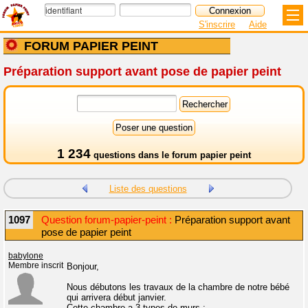
S'inscrire
Aide
FORUM PAPIER PEINT
Préparation support avant pose de papier peint
1 234
questions dans le
forum papier peint
Liste des questions
1097
Question forum-papier-peint :
Préparation support avant
pose de papier peint
babylone
Membre inscrit
Bonjour,
Nous débutons les travaux de la chambre de notre bébé
qui arrivera début janvier.
Cette chambre a 3 types de murs :