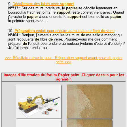
9.
Décollement des joints avec
support
N°513
: Sur des murs intérieurs, le
papier
se décolle lentement en
boursouflant sur les joints, le
support
reste collé et vient avec. Quand
j'arrache le
papier
à ces endroits le
support
est bien collé au
papier
,
la peinture vient avec...
10.
Préparation
enduit pour enduire au rouleau sur fibre
de
verre
N°404
: Bonjour, j'aimerais enduire les murs
de
ma salle à manger qui
sont recouverts
de
fibre
de
verre. Pourriez-vous me dire comment
préparer
de
l'enduit pour enduire au rouleau (volume d'eau et d'enduit) ?
Je n'ai jamais enduit au...
>>> Résultats suivants pour : Préparation support avant pose de papier
peint >>>
Images d'illustration du forum Papier peint. Cliquez dessus pour les
agrandir.