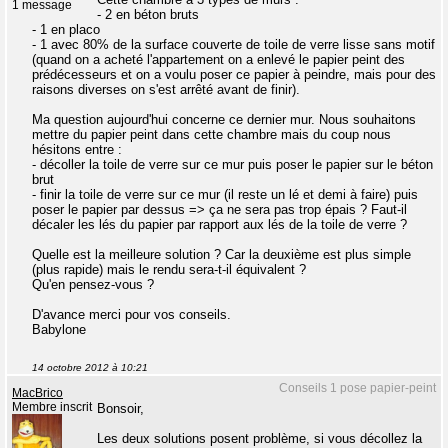
1 message
- 2 en béton bruts
- 1 en placo
- 1 avec 80% de la surface couverte de toile de verre lisse sans motif
(quand on a acheté l'appartement on a enlevé le papier peint des
prédécesseurs et on a voulu poser ce papier à peindre, mais pour des
raisons diverses on s'est arrêté avant de finir).
Ma question aujourd'hui concerne ce dernier mur. Nous souhaitons
mettre du papier peint dans cette chambre mais du coup nous
hésitons entre :
- décoller la toile de verre sur ce mur puis poser le papier sur le béton
brut
- finir la toile de verre sur ce mur (il reste un lé et demi à faire) puis
poser le papier par dessus => ça ne sera pas trop épais ? Faut-il
décaler les lés du papier par rapport aux lés de la toile de verre ?
Quelle est la meilleure solution ? Car la deuxième est plus simple
(plus rapide) mais le rendu sera-t-il équivalent ?
Qu'en pensez-vous ?
D'avance merci pour vos conseils.
Babylone
14 octobre 2012 à 10:21
Conseils 1 pose papier-peint
MacBrico
Membre inscrit
Bonsoir,
Les deux solutions posent problème, si vous décollez la