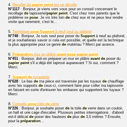
4.
Recoller du
papier
peint
qui se décolle
N°1117
: Bonjour, je viens vers vous pour un conseil concernant le
recollage
de
tapisserie/
papier
peint
. C'est chez mes parents que le
problème se
pose
. Je vis très loin
de
chez eux et ne peux leur rendre
visite que rarement, c'est le...
5.
Technique
pose
Support
à neuf seul au plafond
N°748
: Bonjour, Je suis seul pour poser du
Support
à neuf au plafond,
et je souhaiterais savoir si cela est possible, et quelle est la technique
la plus appropriée pour ce genre
de
matériau ? Merci par avance.
6.
Préparation
mur en plâtre
avant
pose
papier
-
peint
N°451
: Bonjour, doit-on préparer un mur en plâtre
avant
de
poser du
papier
peint
s'il a déjà été tapissé auparavant ? Si oui, comment ?
Merci.
7.
Support
de
tuyauterie
N°628
: Le bas
de
ma pièce est traversée par les tuyaux
de
chauffage
avec les supports
de
ceux-ci, comment faire pour coller ma tapisserie
en faisant en sorte d'entourer les embases qui supportent les tuyaux ?
Merci.
8.
Conseils
pose
toile
de
verre
N°226
: Bonjour, je souhaite poser
de
la toile
de
verre dans un couloir,
un hall et une cage d'escalier. Plusieurs petites interrogations : d'abord
est-il délicat
de
poser des hauteurs
de
plus
de
3,5 mètres ? Ensuite,
pour la
préparation
...