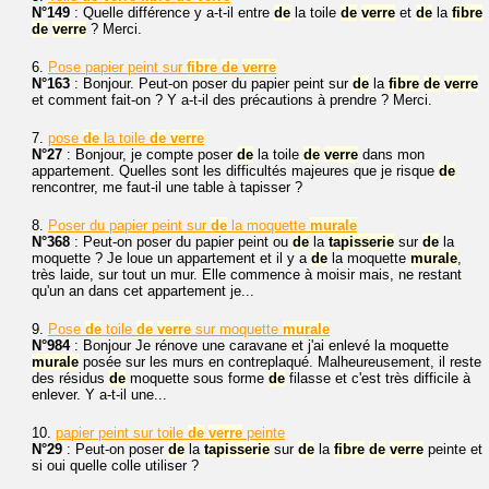
N°149
: Quelle différence y a-t-il entre
de
la toile
de
verre
et
de
la
fibre
de
verre
? Merci.
6.
Pose papier peint sur
fibre
de
verre
N°163
: Bonjour. Peut-on poser du papier peint sur
de
la
fibre
de
verre
et comment fait-on ? Y a-t-il des précautions à prendre ? Merci.
7.
pose
de
la toile
de
verre
N°27
: Bonjour, je compte poser
de
la toile
de
verre
dans mon
appartement. Quelles sont les difficultés majeures que je risque
de
rencontrer, me faut-il une table à tapisser ?
8.
Poser du papier peint sur
de
la moquette
murale
N°368
: Peut-on poser du papier peint ou
de
la
tapisserie
sur
de
la
moquette ? Je loue un appartement et il y a
de
la moquette
murale
,
très laide, sur tout un mur. Elle commence à moisir mais, ne restant
qu'un an dans cet appartement je...
9.
Pose
de
toile
de
verre
sur moquette
murale
N°984
: Bonjour Je rénove une caravane et j'ai enlevé la moquette
murale
posée sur les murs en contreplaqué. Malheureusement, il reste
des résidus
de
moquette sous forme
de
filasse et c'est très difficile à
enlever. Y a-t-il une...
10.
papier peint sur toile
de
verre
peinte
N°29
: Peut-on poser
de
la
tapisserie
sur
de
la
fibre
de
verre
peinte et
si oui quelle colle utiliser ?