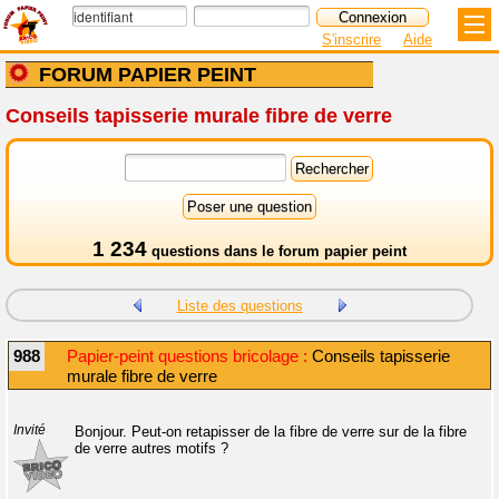
S'inscrire
Aide
FORUM PAPIER PEINT
Conseils tapisserie murale fibre de verre
1 234
questions dans le
forum papier peint
Liste des questions
988
Papier-peint questions bricolage :
Conseils tapisserie
murale fibre de verre
Invité
Bonjour. Peut-on retapisser de la fibre de verre sur de la fibre
de verre autres motifs ?