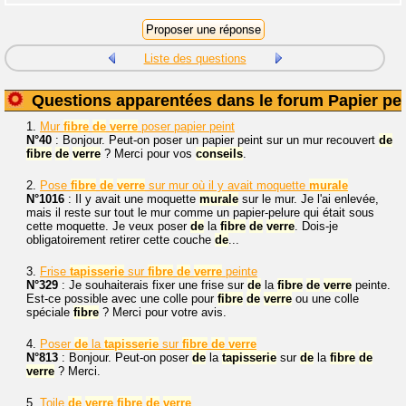
Liste des questions
Questions apparentées dans le forum Papier pei
1.
Mur
fibre
de
verre
poser papier peint
N°40
: Bonjour. Peut-on poser un papier peint sur un mur recouvert
de
fibre
de
verre
? Merci pour vos
conseils
.
2.
Pose
fibre
de
verre
sur mur où il y avait moquette
murale
N°1016
: Il y avait une moquette
murale
sur le mur. Je l'ai enlevée,
mais il reste sur tout le mur comme un papier-pelure qui était sous
cette moquette. Je veux poser
de
la
fibre
de
verre
. Dois-je
obligatoirement retirer cette couche
de
...
3.
Frise
tapisserie
sur
fibre
de
verre
peinte
N°329
: Je souhaiterais fixer une frise sur
de
la
fibre
de
verre
peinte.
Est-ce possible avec une colle pour
fibre
de
verre
ou une colle
spéciale
fibre
? Merci pour votre avis.
4.
Poser
de
la
tapisserie
sur
fibre
de
verre
N°813
: Bonjour. Peut-on poser
de
la
tapisserie
sur
de
la
fibre
de
verre
? Merci.
5.
Toile
de
verre
fibre
de
verre