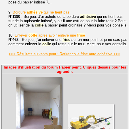
pose du papier intissé ?...
9.
Bordure
adhésive
qui ne tient pas
N°1190
: Bonjour. J'ai acheté de la bordure
adhésive
qui ne tient pas
sur de la tapisserie intissé, y a-t-il une astuce pour la faire tenir ? Peut-
on utiliser de la
colle
à papier peint ordinaire ? Merci pour vos conseils.
10.
Enlever
colle
après avoir enlevé une
frise
N°462
: Bonjour, j'ai enlever une
frise
sur un mur peint et je ne sais pas
comment enlever la
colle
qui reste sur le mur. Merci pour vos conseils.
>>> Résultats suivants pour : Retirer colle frise auto adhésive >>>
Images d'illustration du forum Papier peint. Cliquez dessus pour les
agrandir.