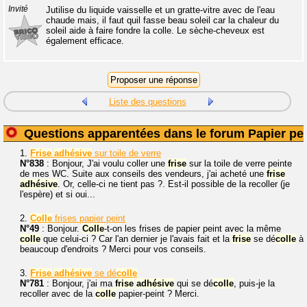
Invité
Jutilise du liquide vaisselle et un gratte-vitre avec de l'eau
chaude mais, il faut quil fasse beau soleil car la chaleur du
soleil aide à faire fondre la colle. Le sèche-cheveux est
également efficace.
Liste des questions
Questions apparentées dans le forum Papier pei
1.
Frise
adhésive
sur toile de verre
N°838
: Bonjour, J'ai voulu coller une
frise
sur la toile de verre peinte
de mes WC. Suite aux conseils des vendeurs, j'ai acheté une
frise
adhésive
. Or, celle-ci ne tient pas ?. Est-il possible de la recoller (je
l'espère) et si oui...
2.
Colle
frises papier peint
N°49
: Bonjour.
Colle
-t-on les frises de papier peint avec la même
colle
que celui-ci ? Car l'an dernier je l'avais fait et la
frise
se dé
colle
à
beaucoup d'endroits ? Merci pour vos conseils.
3.
Frise
adhésive
se dé
colle
N°781
: Bonjour, j'ai ma
frise
adhésive
qui se dé
colle
, puis-je la
recoller avec de la
colle
papier-peint ? Merci.