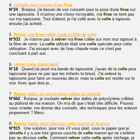
4.
conseils pour la pose d'une
frise
N°24
: Bonjour, j'ai besoin de vos conseils pour la pose d'une
frise
sur
une tapisserie. Il m'arrive une chose incroyable, ma
frise
ne tient pas
sur ma tapisserie. Tout d'abord, je l'ai collé avec la
colle
à tapisser,
ensuite j'ai acheté...
5.
Retirer
une
frise
collée surde la fibre de verre
N°933
: Je n'arrive pas à
retirer
ma
frise
collée sur mon mur tapissé à
la fibre de verre. La
colle
utilisée était une
colle
spéciale pour cette
utilisation. J'ai essayé avec de l'eau chaude mais ce n'est pas
concluant à part aux...
6.
retirer
colle
papier-peint
N°18
: Quand j'ai posé ma bande de tapisserie, j'avais de la
colle
pour
tapisserie (pour ne pas que les enfants la brise). J'ai enlevé la
tapisserie pour faire un nouveau décor, mais la
colle
est restée sur le
mur. Avec quoi dois-je...
7.
Retirer
dalles de polystyrène collées au plafond
N°662
: Bonjour, je souhaite
retirer
des dalles de polystyrène collées
au plafond de ma maison. On m'a dit que c'était très difficile. Pouvez
vous m'aider, me donner des conseils, des techniques pour les enlever
proprement ? Merci.
8.
Retirer
papier peint dessous
colle
marron et épaisse
N°915
: Une solution, pour moi s'il vous plait, sous le papier que je
dé
colle
il y a une très grosse couche de
colle
marron qui ne s'enlève
pas au dissous
colle
. Comment
retirer
cette
colle
après séchage, je