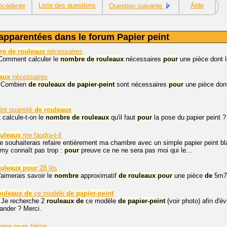
Liste des questions
Aide
écédente
Question suivante
apparentées dans le forum Papier peint
re
de
rouleaux
nécessaires
 Comment calculer le
nombre
de
rouleaux
nécessaires
pour
une pièce dont 
aux
nécessaires
. Combien
de
rouleaux
de
papier-peint
sont nécessaires
pour
une pièce dont
int quantité
de
rouleaux
calcule-t-on le
nombre
de
rouleaux
qu'il faut
pour
la pose du papier peint ?
ouleaux
me faudra-t-il
je souhaiterais refaire entièrement ma chambre avec un simple papier peint 
 my connaît pas trop :
pour
preuve ce ne ne sera pas moi qui le...
ouleaux
pour
28 lés
j'aimerais savoir le
nombre
approximatif
de
rouleaux
pour
une pièce
de
5m
ouleaux
de
ce modèle
de
papier-peint
. Je recherche 2
rouleaux
de
ce modèle
de
papier-peint
(voir photo) afin d'év
nder ? Merci.
erre murs béton