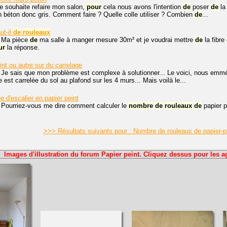
je souhaite refaire mon salon,
pour
cela nous avons l'intention
de
poser
de
la
béton donc gris. Comment faire ? Quelle colle utiliser ? Combien
de
...
ut-il
de
rouleaux
. Ma pièce
de
ma salle à manger mesure 30m² et je voudrai mettre
de
la fibre
ur
la réponse.
nt ou autre sur du carrelage
 Je sais que mon problème est complexe à solutionner... Le voici, nous em
e est carrelée du sol au plafond sur les 4 murs... Mais voilà le...
e d'escalier en papier peint
 Pourriez-vous me dire comment calculer le
nombre
de
rouleaux
de
papier p
>>> Résultats suivants pour : Nombre de rouleaux de papier-p
Images d'illustration du forum Papier peint. Cliquez dessus pour les a