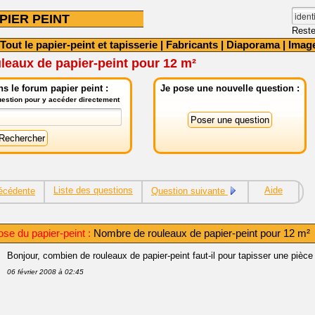
PIER PEINT
Reste
Tout le papier-peint et tapisserie
|
Fabricants
|
Diaporama
|
Imag
eaux de papier-peint pour 12 m²
s le forum papier peint :
Je pose une nouvelle question :
question pour y accéder directement
Liste des questions
Aide
écédente
Question suivante
ose du papier-peint :
Nombre de rouleaux de papier-peint pour 12 m²
Bonjour, combien de rouleaux de papier-peint faut-il pour tapisser une pièce
06 février 2008 à 02:45