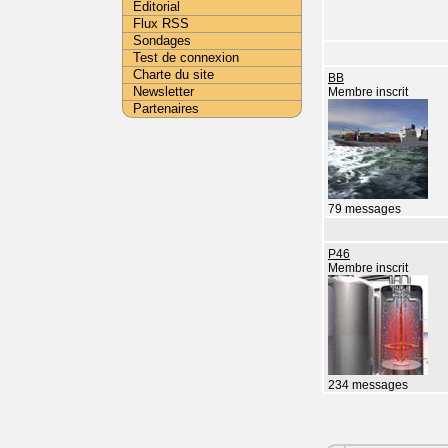
Editorial
Flux RSS
Sondages
Test de connexion
Charte du site
BB
Newsletter
Membre inscrit
Partenaires
79 messages
P46
Membre inscrit
234 messages