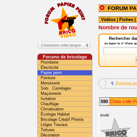
FORUM PA
Vidéos
|
Fiches
|
Nombre de roul
Rechercher dan
ou taper le n° d'une 
Choisissez votre langue
Forums de bricolage
Plomberie
Électricité
Papier peint
Peinture
Menuiserie
Question pr
Sols . Carrelages
Maçonnerie
Isolation
590
Choix colle P
Chauffage
Climatisation
Écologie Habitat
Invité
Bricolage Créatif Photos
Litiges Travaux
Toitures
Décoration