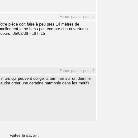
Forum papier-peint 2
otre pièce doit faire à peu près 14 mètres de
nnellement je ne tiens pas compte des ouvertures.
cours. 06/02/08 - 18 h 15
Forum papier-peint 3
 murs qui peuvent obliger à terminer sur un demi lé,
 faudra créer une certaine harmonie dans les motifs.
Faites le savoir :