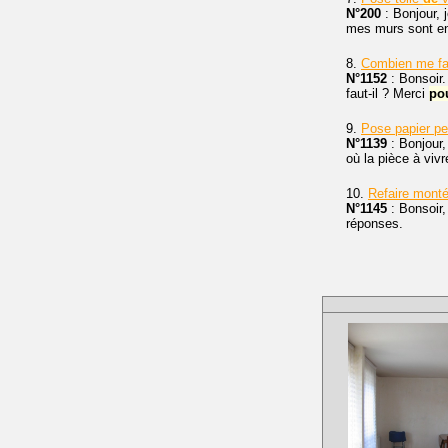
N°200
: Bonjour, 
mes murs sont en 
8.
Combien me fa
N°1152
: Bonsoir
faut-il ? Merci
po
9.
Pose papier pei
N°1139
: Bonjour,
où la pièce à vivr
10.
Refaire monté
N°1145
: Bonsoir,
réponses.