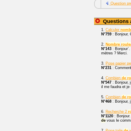
Question pr
Questions 
1.
Calculer
nomb
N°759
: Bonjour,
2.
Nombre
roule
N°143
: Bonjour`
mètres ? Merci.
3.
Pose papier pe
N°231
: Comment 
4.
Combien
de
r
N°547
: Bonjour, 
il me faudra et je
5.
Combien
de
r
N°468
: Bonjour, 
6.
Recherche 2
r
N°1120
: Bonjour
de
vous le comma
7.
Pose toile
de
v