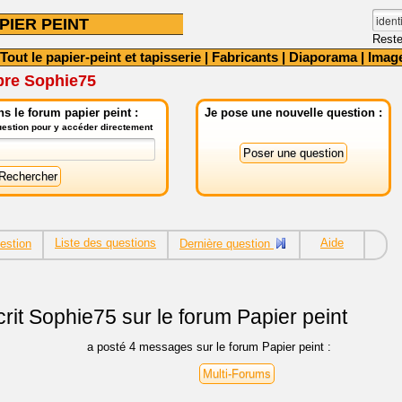
PIER PEINT
Reste
Tout le papier-peint et tapisserie
|
Fabricants
|
Diaporama
|
Imag
bre Sophie75
s le forum papier peint :
Je pose une nouvelle question :
question pour y accéder directement
Liste des questions
Aide
estion
Dernière question
rit
Sophie75 sur le forum Papier peint
a posté 4 messages sur le forum Papier peint :
Multi-Forums