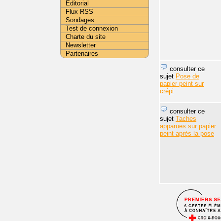
Editorial
Flux RSS
Sondages
Test de connexion
Charte du site
Newsletter
Partenaires
consulter ce
sujet
Pose de
papier peint sur
crépi
consulter ce
sujet
Taches
apparues sur papier
peint après la pose