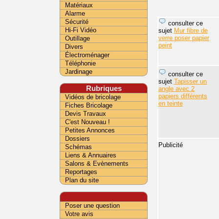
Matériaux
Alarme
Sécurité
consulter ce
Hi-Fi Vidéo
sujet
Mur fibre de
verre poser papier
Outillage
peint
Divers
Électroménager
Téléphonie
Jardinage
consulter ce
sujet
Tapisser un
Rubriques
angle avec 2
papiers différents
Vidéos de bricolage
en teinte
Fiches Bricolage
Devis Travaux
C'est Nouveau !
Petites Annonces
Dossiers
Publicité
Schémas
Liens & Annuaires
Salons & Evènements
Reportages
Plan du site
Poser une question
Votre avis