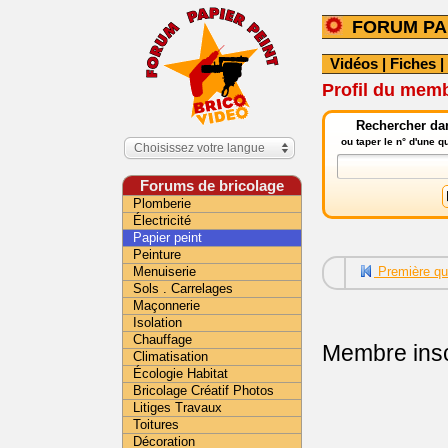
FORUM PA
Vidéos
|
Fiches
|
Profil du mem
Rechercher dan
ou taper le n° d'une 
Choisissez votre langue
Forums de bricolage
Plomberie
Électricité
Papier peint
Peinture
Menuiserie
Première qu
Sols . Carrelages
Maçonnerie
Isolation
Chauffage
Membre insc
Climatisation
Écologie Habitat
Bricolage Créatif Photos
Litiges Travaux
Toitures
Décoration