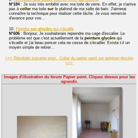
N°184
: Je suis très embêté avec ma toile de verre. En effet, je n'arrive
pas à
coller
ma toile
sur
le plafond de ma salle de bain. J'aimerai
connaître la technique pour réaliser cette tâche. Je vous remercie
d'avance pour vos...
10.
Peindre
sur
glycéro
qui s'écaille
N°606
: Bonjour, Je souhaiterais repeindre ma cage d'escalier. Le
problème est que c'est actuellement de la
peinture
glycéro
qui
s'écaille et j'ai beau poncer cela ne cesse de s'écailler. Existe t-il un
moyen simple de retirer...
>>> Résultats suivants pour : Coller du papier peint sur peinture glycéro
>>>
Images d'illustration du forum Papier peint. Cliquez dessus pour les
agrandir.