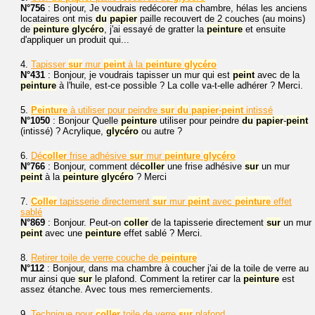
N°756
: Bonjour, Je voudrais redécorer ma chambre, hélas les anciens
locataires ont mis
du
papier
paille recouvert de 2 couches (au moins)
de
peinture
glycéro
, j'ai essayé de gratter la
peinture
et ensuite
d'appliquer un produit qui...
4.
Tapisser
sur
mur
peint
à la
peinture
glycéro
N°431
: Bonjour, je voudrais tapisser un mur qui est
peint
avec de la
peinture
à l'huile, est-ce possible ? La colle va-t-elle adhérer ? Merci.
5.
Peinture
à utiliser pour peindre
sur
du
papier
-
peint
intissé
N°1050
: Bonjour Quelle
peinture
utiliser pour peindre
du
papier
-
peint
(intissé) ? Acrylique,
glycéro
ou autre ?
6.
Dé
coller
frise adhésive
sur
mur
peinture
glycéro
N°766
: Bonjour, comment dé
coller
une frise adhésive
sur
un mur
peint
à la
peinture
glycéro
? Merci
7.
Coller
tapisserie directement
sur
mur
peint
avec
peinture
effet
sablé
N°869
: Bonjour. Peut-on
coller
de la tapisserie directement
sur
un mur
peint
avec une
peinture
effet sablé ? Merci.
8.
Retirer toile de verre couche de
peinture
N°112
: Bonjour, dans ma chambre à coucher j'ai de la toile de verre au
mur ainsi que
sur
le plafond. Comment la retirer car la
peinture
est
assez étanche. Avec tous mes remerciements.
9.
Technique pour
coller
toile de verre
sur
plafond