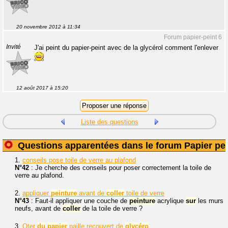
20 novembre 2012 à 11:34
Forum papier-peint 6
Invité
J'ai peint du papier-peint avec de la glycérol comment l'enlever
12 août 2017 à 15:20
Liste des questions
Questions apparentées dans le forum Papier pei
1.
conseils pose toile de verre au plafond
N°42
: Je cherche des conseils pour poser correctement la toile de
verre au plafond.
2.
appliquer
peinture
avant de
coller
toile de verre
N°43
: Faut-il appliquer une couche de
peinture
acrylique
sur
les murs
neufs, avant de
coller
de la toile de verre ?
3.
Oter
du
papier
paille recouvert de
glycéro