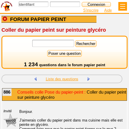
S'inscrire
Aide
FORUM PAPIER PEINT
Coller du papier peint sur peinture glycéro
1 234
questions dans le
forum papier peint
Liste des questions
886
Conseils colle Pose du papier-peint :
Coller du papier peint
sur peinture glycéro
Invité
Bonjour.
J'aimerais coller du papier peint dans ma cuisine mais elle est
peinte en glycéro.
Comment faire pour que le papier peint tienne sur le mur ?