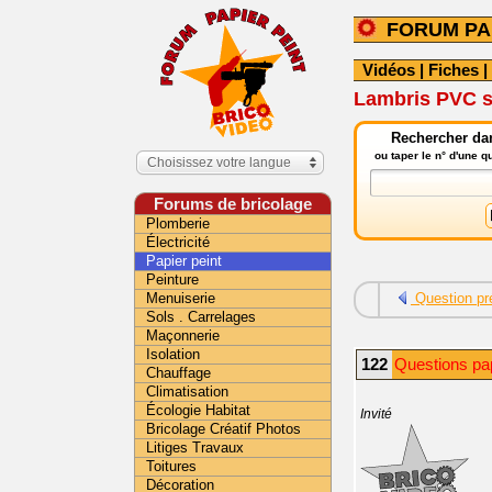
FORUM PA
Vidéos
|
Fiches
|
Lambris PVC su
Rechercher dan
ou taper le n° d'une 
Choisissez votre langue
Forums de bricolage
Plomberie
Électricité
Papier peint
Peinture
Menuiserie
Question pr
Sols . Carrelages
Maçonnerie
Isolation
122
Questions pap
Chauffage
Climatisation
Écologie Habitat
Invité
Bricolage Créatif Photos
Litiges Travaux
Toitures
Décoration