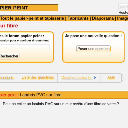
PIER PEINT
Reste
Tout le papier-peint et tapisserie
|
Fabricants
|
Diaporama
|
Imag
r fibre
s le forum papier peint :
Je pose une nouvelle question :
question pour y accéder directement
Liste des questions
Aide
écédente
Question suivante
ier-peint :
Lambris PVC sur fibre
Peut-on coller un lambris PVC sur un mur revêtu d'une fibre de verre ?