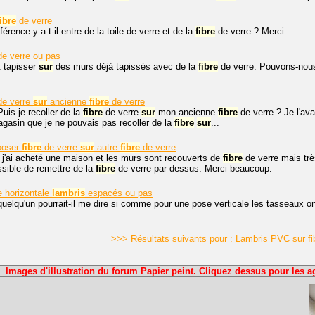
fibre
de verre
férence y a-t-il entre de la toile de verre et de la
fibre
de verre ? Merci.
e verre ou pas
 tapisser
sur
des murs déjà tapissés avec de la
fibre
de verre. Pouvons-nous 
e verre
sur
ancienne
fibre
de verre
Puis-je recoller de la
fibre
de verre
sur
mon ancienne
fibre
de verre ? Je l'ava
magasin que je ne pouvais pas recoller de la
fibre
sur
...
 poser
fibre
de verre
sur
autre
fibre
de verre
 j'ai acheté une maison et les murs sont recouverts de
fibre
de verre mais trè
ssible de remettre de la
fibre
de verre par dessus. Merci beaucoup.
 horizontale
lambris
espacés ou pas
quelqu'un pourrait-il me dire si comme pour une pose verticale les tasseaux ont
>>> Résultats suivants pour : Lambris PVC sur f
Images d'illustration du forum Papier peint. Cliquez dessus pour les a