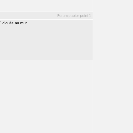
Forum papier-peint 1
s" cloués au mur.