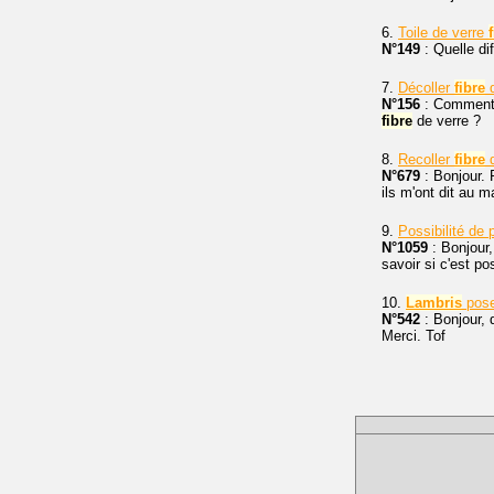
6.
Toile de verre
N°149
: Quelle dif
7.
Décoller
fibre
d
N°156
: Comment
fibre
de verre ?
8.
Recoller
fibre
d
N°679
: Bonjour. 
ils m'ont dit au 
9.
Possibilité de
N°1059
: Bonjour,
savoir si c'est po
10.
Lambris
pose
N°542
: Bonjour, 
Merci. Tof