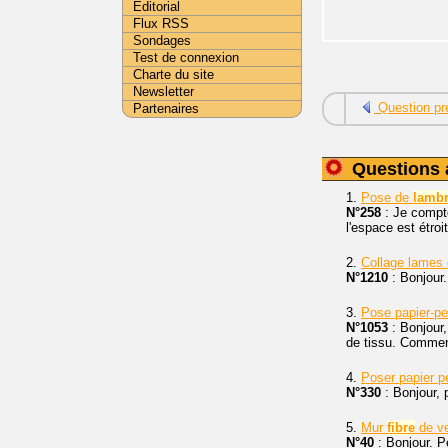
Editorial
Flux RSS
Sondages
Test de connexion
Charte du site
Newsletter
Question pr
Partenaires
Questions 
1.
Pose de
lambr
N°258
: Je compt
l'espace est étroi
2.
Collage lames
N°1210
: Bonjour.
3.
Pose papier-pe
N°1053
: Bonjour,
de tissu. Comment
4.
Poser papier p
N°330
: Bonjour, 
5.
Mur
fibre
de ve
N°40
: Bonjour. P