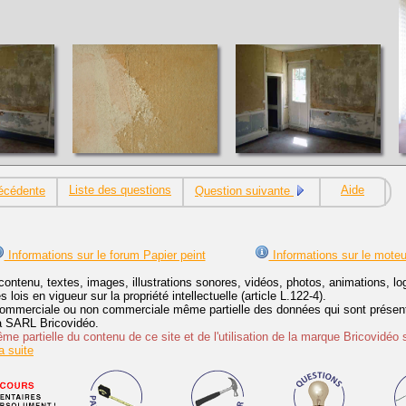
Liste des questions
Aide
écédente
Question suivante
Informations sur le forum Papier peint
Informations sur le moteu
contenu, textes, images, illustrations sonores, vidéos, photos, animations, 
lois en vigueur sur la propriété intellectuelle (article L.122-4).
ommerciale ou non commerciale même partielle des données qui sont présenté
 la SARL Bricovidéo.
e partielle du contenu de ce site et de l'utilisation de la marque Bricovidéo 
 suite