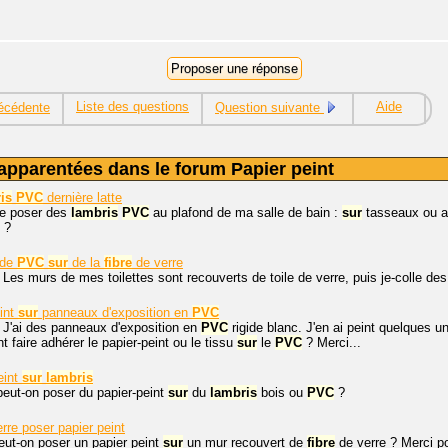
Liste des questions
Aide
écédente
Question suivante
apparentées dans le forum Papier peint
is
PVC
dernière latte
e poser des
lambris
PVC
au plafond de ma salle de bain :
sur
tasseaux ou av
t ?
 de
PVC
sur
de la
fibre
de verre
 Les murs de mes toilettes sont recouverts de toile de verre, puis je-colle d
int
sur
panneaux d'exposition en
PVC
 J'ai des panneaux d'exposition en
PVC
rigide blanc. J'en ai peint quelques un
 faire adhérer le papier-peint ou le tissu
sur
le
PVC
? Merci...
eint
sur
lambris
peut-on poser du papier-peint
sur
du
lambris
bois ou
PVC
?
rre poser papier peint
eut-on poser un papier peint
sur
un mur recouvert de
fibre
de verre ? Merci po