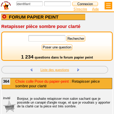
S'inscrire
Aide
FORUM PAPIER PEINT
Retapisser pièce sombre pour clarté
1 234
questions dans le
forum papier peint
Liste des questions
364
Choix colle Pose du papier-peint :
Retapisser pièce
sombre pour clarté
Invité
Bonjour, je souhaite retapisser mon salon sachant que je
possède un canapé d'angle rouge, et que je voudrais y apporter
de la clarté car la pièce est très sombre.