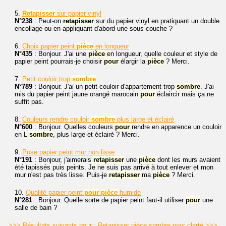
5.
Retapisser
sur papier vinyl
N°238
: Peut-on
retapisser
sur du papier vinyl en pratiquant un double
encollage ou en appliquant d'abord une sous-couche ?
6.
Choix papier peint
pièce
en longueur
N°435
: Bonjour. J'ai une
pièce
en longueur, quelle couleur et style de
papier peint pourrais-je choisir
pour
élargir la
pièce
? Merci.
7.
Petit couloir trop
sombre
N°789
: Bonjour. J'ai un petit couloir d'appartement trop
sombre
. J'ai
mis du papier peint jaune orangé marocain
pour
éclaircir mais ça ne
suffit pas.
8.
Couleurs rendre couloir
sombre
plus large et éclairé
N°600
: Bonjour. Quelles couleurs
pour
rendre en apparence un couloir
en L
sombre
, plus large et éclairé ? Merci.
9.
Pose papier peint mur non lisse
N°191
: Bonjour, j'aimerais
retapisser
une
pièce
dont les murs avaient
été tapissés puis peints. Je ne suis pas arrivé à tout enlever et mon
mur n'est pas très lisse. Puis-je
retapisser
ma
pièce
? Merci.
10.
Qualité papier peint
pour
pièce
humide
N°281
: Bonjour. Quelle sorte de papier peint faut-il utiliser
pour
une
salle de bain ?
>>> Résultats suivants pour : Retapisser pièce sombre pour clarté >>>