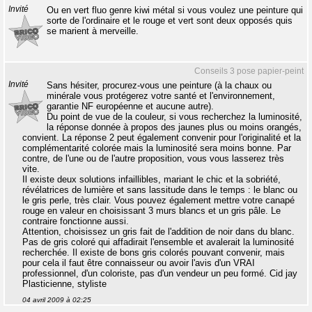
Invité
Ou en vert fluo genre kiwi métal si vous voulez une peinture qui
sorte de l'ordinaire et le rouge et vert sont deux opposés quis
se marient à merveille.
Conseils 3 pose papier-peint
Invité
Sans hésiter, procurez-vous une peinture (à la chaux ou
minérale vous protégerez votre santé et l'environnement,
garantie NF européenne et aucune autre).
Du point de vue de la couleur, si vous recherchez la luminosité,
la réponse donnée à propos des jaunes plus ou moins orangés,
convient. La réponse 2 peut également convenir pour l'originalité et la
complémentarité colorée mais la luminosité sera moins bonne. Par
contre, de l'une ou de l'autre proposition, vous vous lasserez très
vite.
Il existe deux solutions infaillibles, mariant le chic et la sobriété,
révélatrices de lumière et sans lassitude dans le temps : le blanc ou
le gris perle, très clair. Vous pouvez également mettre votre canapé
rouge en valeur en choisissant 3 murs blancs et un gris pâle. Le
contraire fonctionne aussi.
Attention, choisissez un gris fait de l'addition de noir dans du blanc.
Pas de gris coloré qui affadirait l'ensemble et avalerait la luminosité
recherchée. Il existe de bons gris colorés pouvant convenir, mais
pour cela il faut être connaisseur ou avoir l'avis d'un VRAI
professionnel, d'un coloriste, pas d'un vendeur un peu formé. Cid jay
Plasticienne, styliste
04 avril 2009 à 02:25