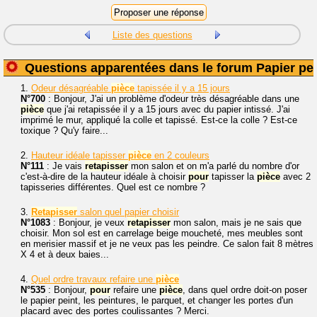
Liste des questions
Questions apparentées dans le forum Papier pei
1.
Odeur désagréable
pièce
tapissée il y a 15 jours
N°700
: Bonjour, J'ai un problème d'odeur très désagréable dans une
pièce
que j'ai retapissée il y a 15 jours avec du papier intissé. J'ai
imprimé le mur, appliqué la colle et tapissé. Est-ce la colle ? Est-ce
toxique ? Qu'y faire...
2.
Hauteur idéale tapisser
pièce
en 2 couleurs
N°111
: Je vais
retapisser
mon salon et on m'a parlé du nombre d'or
c'est-à-dire de la hauteur idéale à choisir
pour
tapisser la
pièce
avec 2
tapisseries différentes. Quel est ce nombre ?
3.
Retapisser
salon quel papier choisir
N°1083
: Bonjour, je veux
retapisser
mon salon, mais je ne sais que
choisir. Mon sol est en carrelage beige moucheté, mes meubles sont
en merisier massif et je ne veux pas les peindre. Ce salon fait 8 mètres
X 4 et à deux baies...
4.
Quel ordre travaux refaire une
pièce
N°535
: Bonjour,
pour
refaire une
pièce
, dans quel ordre doit-on poser
le papier peint, les peintures, le parquet, et changer les portes d'un
placard avec des portes coulissantes ? Merci.