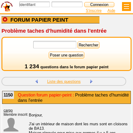
S'inscrire
Aide
FORUM PAPIER PEINT
Problème taches d'humidité dans l'entrée
1 234
questions dans le
forum papier peint
Liste des questions
1150
Question forum papier-peint :
Problème taches d'humidité
dans l'entrée
cargo
Membre inscrit
Bonjour,
J'ai un intérieur de maison dont les murs sont en cloisons
de BA13.
Maison rénovée pour mise aux normes il y a 5 ans.