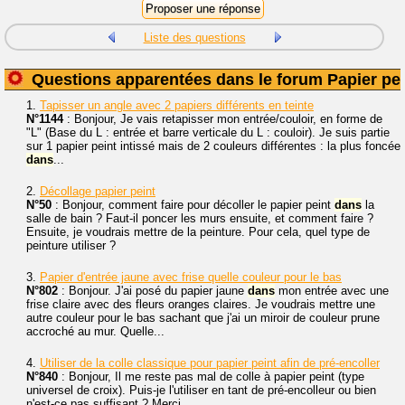
Liste des questions
Questions apparentées dans le forum Papier pei
1.
Tapisser un angle avec 2 papiers différents en teinte
N°1144
: Bonjour, Je vais retapisser mon entrée/couloir, en forme de
"L" (Base du L : entrée et barre verticale du L : couloir). Je suis partie
sur 1 papier peint intissé mais de 2 couleurs différentes : la plus foncée
dans
...
2.
Décollage papier peint
N°50
: Bonjour, comment faire pour décoller le papier peint
dans
la
salle de bain ? Faut-il poncer les murs ensuite, et comment faire ?
Ensuite, je voudrais mettre de la peinture. Pour cela, quel type de
peinture utiliser ?
3.
Papier d'entrée jaune avec frise quelle couleur pour le bas
N°802
: Bonjour. J'ai posé du papier jaune
dans
mon entrée avec une
frise claire avec des fleurs oranges claires. Je voudrais mettre une
autre couleur pour le bas sachant que j'ai un miroir de couleur prune
accroché au mur. Quelle...
4.
Utiliser de la colle classique pour papier peint afin de pré-encoller
N°840
: Bonjour, Il me reste pas mal de colle à papier peint (type
universel de croix). Puis-je l'utiliser en tant de pré-encolleur ou bien
n'est-ce pas suffisant ? Merci.