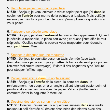
5.
Remplacer papier peint par la peinture
N°530
: Bonjour, je veux enlever le vieux papier peint que j'ai
dans
le
couloir de
l'entrée
pour mettre de la peinture à la place. Mais voilà je
ne suis pas très forte pour bricoler, donc j'aurai plusieurs questions à
vous poser....
6.
Tapisserie se décolle avec placo
N°304
: Bonjour, je refais
l'entrée
et le couloir d'un appartement. Quand
je décolle la tapisserie, le placo part avec ; et quand j'humidifie le mur
s'épluche. Quelles solutions pouvez-vous m'apporter pour résoudre
mon
problème
. Merci.
7.
Stopper la découpe sur une moquette
N°485
: Bonjour, je souhaite poser un tapis d'entrée (type tapis
d'escalier) mais je ne veux pas y mettre de barres de seuil pour pouvoir
l'enlever facilement (nettoyage). Existe-il des baguettes type "reliure"
pour stopper l'effilochage...
8.
Papier peint abimé
dans
un angle saillant
N°849
: Bonjour, à
l'entrée
de la pièce, la porte est
dans
un
renfoncement ; du coup, on a un angle saillant joignant papier peint et
peinture. A cause des passages, le papier s'abime (frottements) ;
comment éviter la baguette ? Merci de...
9.
Dessiner des pierres sur un mur en plâtre
N°1158
: Bonjour. J'avais vu il y a quelques années
dans
une vieille
maison un hall d'entrée où étaient dessinées des pierres avec des