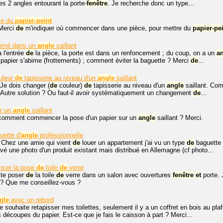
es 2 angles entourant la porte-
fenêtre
. Je recherche donc un type...
se du
papier-peint
 Merci
de
m'indiquer où commencer dans une pièce, pour mettre du
papier-pe
abimé dans un
angle
saillant
à l'entrée
de
la pièce, la porte est dans un renfoncement ; du coup, on a un
a
papier s'abime (frottements) ; comment éviter la baguette ? Merci
de
...
uleur
de
tapisserie au niveau d'un
angle
saillant
Je dois changer (
de
couleur)
de
tapisserie au niveau d'un
angle
saillant. Com
 Autre solution ? Ou faut-il avoir systématiquement un changement
de
...
ur un
angle
saillant
 comment commencer la pose d'un papier sur un
angle
saillant ? Merci.
ette d'
angle
professionnelle
 Chez une amie qui vient
de
louer un appartement j'ai vu un type
de
baguette 
uvé une photo d'un produit existant mais distribué en Allemagne (cf photo...
cer la pose
de
toile
de
verre
ite poser
de
la toile
de
verre dans un salon avec ouvertures
fenêtre
et
porte. 
? Que me conseillez-vous ?
gle
avec un rebord
je souhaite retapisser mes toilettes, seulement il y a un coffret en bois au pla
 découpes du papier. Est-ce que je fais le caisson à part ? Merci...