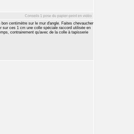
Conseils 1 pose du papier-peint en vidéo
un bon centimètre sur le mur d'angle. Faites chevaucher
 sur ces 1 cm une colle spéciale raccord utilisée en
emps, contrairement qu'avec de la colle à tapisserie