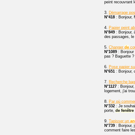
peint recouvrant l
3.
Démarrage po
N°418
: Bonjour,
4.
Papier peint 
N°849
: Bonjour, 
des passages, le 
5.
Changer
de
co
N°1089
: Bonjour 
pas ? Baguette ?
6.
Pose papier s
N°651
: Bonjour,
7.
Recherche bagu
N°1127
: Bonjour,
logement, j'ai tro
8.
Par où commen
N°332
: Je souha
porte,
de
fenêtre
9.
Tapisser un
an
N°739
: Bonjour, 
comment faire les