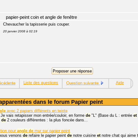
papier-peint coin et angle de fenêtre
Chevaucher la tapisserie puis couper.
20 janvier 2008 à 02:19
Liste des questions
Aide
écédente
Question suivante
apparentées dans le forum Papier peint
gle
avec 2 papiers différents en teinte
 Je vais retapisser mon entrée/couloir, en forme
de
"L" (Base du L : entrée
et
s
de
2 couleurs différentes : la plus foncée dans...
tion pour
angle
de
mur sur papier peint
 nous venons
de
refaire le papier peint
de
notre cuisine
et
notre chat qui aime t