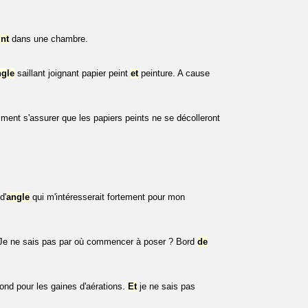
int
dans une chambre.
ngle
saillant joignant papier peint
et
peinture. A cause
ment s'assurer que les papiers peints ne se décolleront
d'
angle
qui m'intéresserait fortement pour mon
Je ne sais pas par où commencer à poser ? Bord
de
fond pour les gaines d'aérations.
Et
je ne sais pas