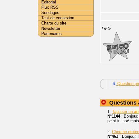
Editorial
Flux RSS
Sondages
Test de connexion
Charte du site
Newsletter
Invité
Partenaires
Question pr
Questions 
1.
Tapisser un
an
N°1144
: Bonjour,
peint intissé mai
2.
Cherche protec
N°463
: Bonjour,