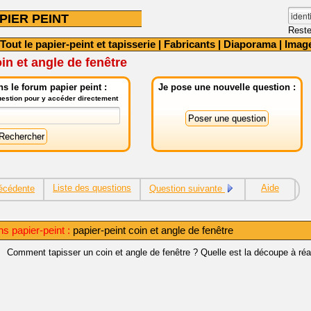
PIER PEINT
Reste
Tout le papier-peint et tapisserie
|
Fabricants
|
Diaporama
|
Imag
in et angle de fenêtre
s le forum papier peint :
Je pose une nouvelle question :
question pour y accéder directement
Liste des questions
Aide
écédente
Question suivante
s papier-peint :
papier-peint coin et angle de fenêtre
Comment tapisser un coin et angle de fenêtre ? Quelle est la découpe à réal