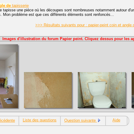
gle
de
tapisserie
je tapisse une pièce où les découpes sont nombreuses notamment autour d'un 
s. Mon problème est que ces différents éléments sont renfoncés...
>>> Résultats suivants pour : papier-peint coin et angle
Images d'illustration du forum Papier peint. Cliquez dessus pour les a
Liste des questions
Aide
écédente
Question suivante