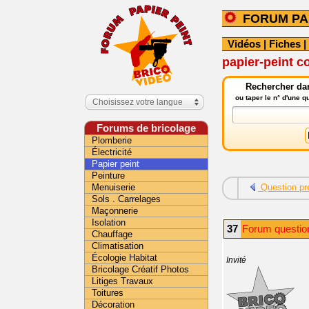
FORUM PA
Vidéos
|
Fiches
|
papier-peint co
Rechercher dan
ou taper le n° d'une 
Choisissez votre langue
Forums de bricolage
Plomberie
Électricité
Papier peint
Peinture
Menuiserie
Question pr
Sols . Carrelages
Maçonnerie
Isolation
37
Forum question
Chauffage
Climatisation
Écologie Habitat
Invité
Bricolage Créatif Photos
Litiges Travaux
Toitures
Décoration