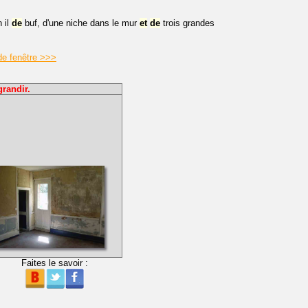
il
de
buf, d'une niche dans le mur
et
de
trois grandes
 de fenêtre >>>
grandir.
Faites le savoir :