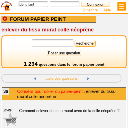
S'inscrire
Aide
FORUM PAPIER PEINT
enlever du tissu mural colle néoprène
1 234
questions dans le
forum papier peint
Liste des questions
36
Conseils pour coller du papier-peint :
enlever du tissu
mural colle néoprène
Invité
Comment enlever du tissu mural avec de la colle néoprène ?