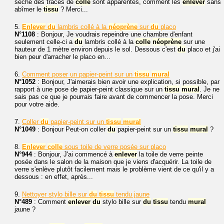
sèche des traces de
colle
sont apparentes, comment les
enlever
sans
abîmer le
tissu
? Merci...
5.
Enlever
du
lambris collé à la
néoprène
sur
du
placo
N°1108
: Bonjour, Je voudrais repeindre une chambre d'enfant
seulement celle-ci a
du
lambris collé à la
colle
néoprène
sur une
hauteur de 1 mètre environ depuis le sol. Dessous c'est
du
placo et j'ai
bien peur d'arracher le placo en...
6.
Comment poser un papier-peint sur un
tissu
mural
N°1052
: Bonjour, J'aimerais bien avoir une explication, si possible, par
rapport à une pose de papier-peint classique sur un
tissu
mural
. Je ne
sais pas ce que je pourrais faire avant de commencer la pose. Merci
pour votre aide.
7.
Coller
du
papier-peint sur un
tissu
mural
N°1049
: Bonjour Peut-on coller
du
papier-peint sur un
tissu
mural
?
8.
Enlever
colle
sous toile de verre posée sur placo
N°944
: Bonjour, J'ai commencé à
enlever
la toile de verre peinte
posée dans le salon de la maison que je viens d'acquérir. La toile de
verre s'enlève plutôt facilement mais le problème vient de ce qu'il y a
dessous : en effet, après...
9.
Nettoyer stylo bille sur
du
tissu
tendu jaune
N°489
: Comment
enlever
du
stylo bille sur
du
tissu
tendu
mural
jaune ?