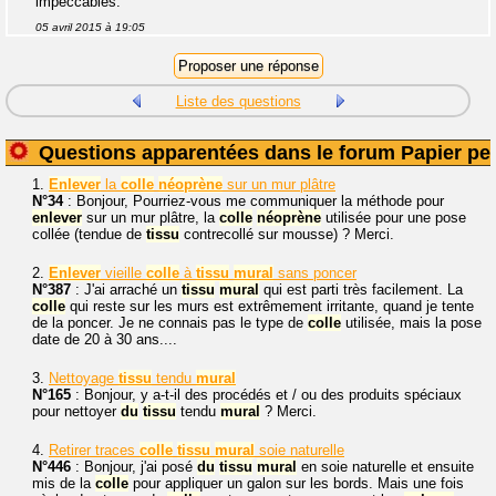
impeccables.
05 avril 2015 à 19:05
Liste des questions
Questions apparentées dans le forum Papier pei
1.
Enlever
la
colle
néoprène
sur un mur plâtre
N°34
: Bonjour, Pourriez-vous me communiquer la méthode pour
enlever
sur un mur plâtre, la
colle
néoprène
utilisée pour une pose
collée (tendue de
tissu
contrecollé sur mousse) ? Merci.
2.
Enlever
vieille
colle
à
tissu
mural
sans poncer
N°387
: J'ai arraché un
tissu
mural
qui est parti très facilement. La
colle
qui reste sur les murs est extrêmement irritante, quand je tente
de la poncer. Je ne connais pas le type de
colle
utilisée, mais la pose
date de 20 à 30 ans....
3.
Nettoyage
tissu
tendu
mural
N°165
: Bonjour, y a-t-il des procédés et / ou des produits spéciaux
pour nettoyer
du
tissu
tendu
mural
? Merci.
4.
Retirer traces
colle
tissu
mural
soie naturelle
N°446
: Bonjour, j'ai posé
du
tissu
mural
en soie naturelle et ensuite
mis de la
colle
pour appliquer un galon sur les bords. Mais une fois