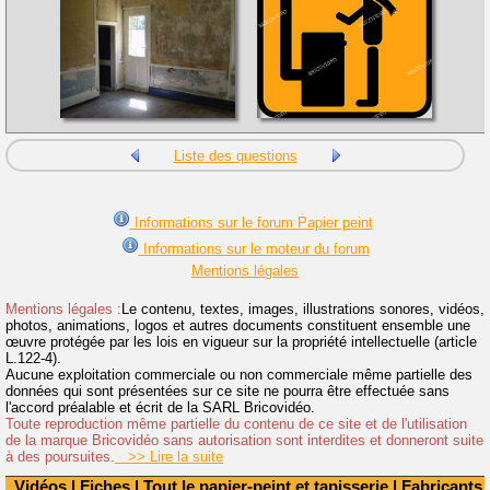
Liste des questions
Informations sur le forum Papier peint
Informations sur le moteur du forum
Mentions légales
Mentions légales :
Le contenu, textes, images, illustrations sonores, vidéos,
photos, animations, logos et autres documents constituent ensemble une
œuvre protégée par les lois en vigueur sur la propriété intellectuelle (article
L.122-4).
Aucune exploitation commerciale ou non commerciale même partielle des
données qui sont présentées sur ce site ne pourra être effectuée sans
l'accord préalable et écrit de la SARL Bricovidéo.
Toute reproduction même partielle du contenu de ce site et de l'utilisation
de la marque Bricovidéo sans autorisation sont interdites et donneront suite
à des poursuites.
>> Lire la suite
Vidéos
|
Fiches
|
Tout le papier-peint et tapisserie
|
Fabricants