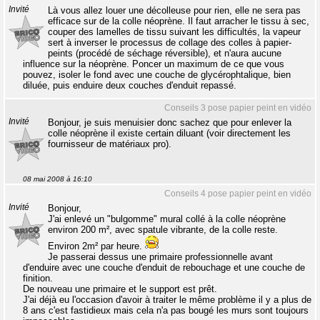
Invité
Là vous allez louer une décolleuse pour rien, elle ne sera pas
efficace sur de la colle néoprène. Il faut arracher le tissu à sec,
couper des lamelles de tissu suivant les difficultés, la vapeur
sert à inverser le processus de collage des colles à papier-
peints (procédé de séchage réversible), et n'aura aucune
influence sur la néoprène. Poncer un maximum de ce que vous
pouvez, isoler le fond avec une couche de glycérophtalique, bien
diluée, puis enduire deux couches d'enduit repassé.
Conseils 3 pose papier peint en vidéo
Invité
Bonjour, je suis menuisier donc sachez que pour enlever la
colle néoprène il existe certain diluant (voir directement les
fournisseur de matériaux pro).
08 mai 2008 à 16:10
Conseils 4 pose papier peint en vidéo
Invité
Bonjour,
J'ai enlevé un "bulgomme" mural collé à la colle néoprène
environ 200 m², avec spatule vibrante, de la colle reste.
Environ 2m² par heure.
Je passerai dessus une primaire professionnelle avant
d'enduire avec une couche d'enduit de rebouchage et une couche de
finition.
De nouveau une primaire et le support est prêt.
J'ai déjà eu l'occasion d'avoir à traiter le même problème il y a plus de
8 ans c'est fastidieux mais cela n'a pas bougé les murs sont toujours