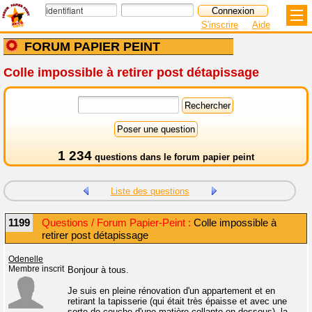
S'inscrire
Aide
FORUM PAPIER PEINT
Colle impossible à retirer post détapissage
1 234
questions dans le
forum papier peint
Liste des questions
1199
Questions / Forum Papier-Peint :
Colle impossible à
retirer post détapissage
Odenelle
Membre inscrit
Bonjour à tous.
Je suis en pleine rénovation d'un appartement et en
retirant la tapisserie (qui était très épaisse et avec une
sorte de couche d'une matière collante en dessous), la