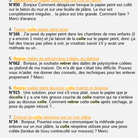
3.
Détapisser un papier peint collé sur mur en béton
N°850
: Bonjour Comment détapisser lorsque le papier peint est collé
sur le béton du mur et sur une feuille de plâtre. Le mur est
complètement irrégulier... la pièce est très grande. Comment faire ?
Merci d'avance.
4.
Traces
colle
papier peint posé
N°166
: J'ai posé du papier peint dans les chambres de mes enfants (il
y a environ 1 mois) et j'ai laissé de la
colle
sur le papier peint, donc ça
fait des traces pas jolies à voir, je voudrais savoir s'il y avait une
méthode ou un...
5.
Retirer
dalles de polystyrène collées au plafond
N°662
: Bonjour, je souhaite
retirer
des dalles de polystyrène collées
au plafond de ma maison. On m'a dit que c'était très difficile. Pouvez
vous m'aider, me donner des conseils, des techniques pour les enlever
proprement ? Merci.
6.
Retirer
papier peint dessous
colle
marron et épaisse
N°915
: Une solution, pour moi s'il vous plait, sous le papier que je
dé
colle
il y a une très grosse couche de
colle
marron qui ne s'enlève
pas au dissous
colle
. Comment
retirer
cette
colle
après séchage, je
pose du papier intissé ?...
7.
Enlever la
colle
néoprène sur un mur plâtre
N°34
: Bonjour, Pourriez-vous me communiquer la méthode pour
enlever sur un mur plâtre, la
colle
néoprène utilisée pour une pose
collée (tendue de tissu contrecollé sur mousse) ? Merci.