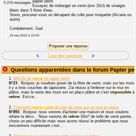
papier peint.
5 370 messages
Essayez de mélanger un verre (env 15cl) de vinaigre
blanc dans 5 litres d'eau.
Sinon, procurez-vous un décapant de colle pour moquette (Arcane ou
autre).
Cordialement. Gad
29 mai 2022 à 10:03
Liste des questions
Questions apparentées dans le forum Papier pei
1.
difficile de
retirer
le papier peint
N°23
: Bonjour, je voudrais poser de la fibre de verre, mais sur les murs
il y a trois couches de tapisserie. J'ai réussi à l'enlever sur le mur en
plâtre, mais le reste des murs est en placo plâtre et c'est
impossible
à
retirer
. Est-ce...
2.
Comment
retirer
colle
de toile de verre sur un mur en placo
N°893
: Bonjour, nous venons d'acheter une maison et nous voulons
refaire la déco... Nous venons de
retirer
65m² de toile de verre peinte...
chose un peu difficile mais nous avons réussi le problème que nous
rencontrons maintenant c'est...