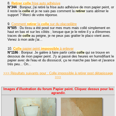
8.
Retirer
colle
frise auto adhésive
N°344
: Bonjour, j'ai retiré la frise auto adhésive de mon papier peint, or
il reste la
colle
et je ne sais pas comment la
retirer
sans abîmer le
support ? Merci de votre réponse.
9.
Comment
retirer
la
colle
sur du placoplâtre
N°505
: Du tissu a été posé sur mes murs mais collé simplement en
haut en bas et sur les côtés ; lorsque que je le retire il y a d'énormes
traces de
colle
au peigne, je ne peux pas gratter le placo vient avec.
Venez à mon aide j'ai...
10.
Colle
papier peint
impossible
à enlever
N°1186
: Bonjour. Je galère à faire partir cette
colle
qui se trouve en
dessous de mon papier peint. J'y ai passé des heures en humidifiant le
papier avec de l'eau et du dissoucol, ça ne marche pas bien et j'avance
très peu... On...
>>> Résultats suivants pour : Colle impossible à retirer post détapissage
>>>
Images d'illustration du forum Papier peint. Cliquez dessus pour les
agrandir.