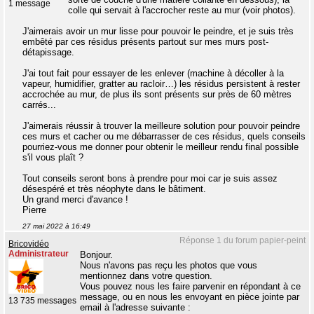
1 message
colle qui servait à l'accrocher reste au mur (voir photos).
J'aimerais avoir un mur lisse pour pouvoir le peindre, et je suis très
embêté par ces résidus présents partout sur mes murs post-
détapissage.
J'ai tout fait pour essayer de les enlever (machine à décoller à la
vapeur, humidifier, gratter au racloir…) les résidus persistent à rester
accrochée au mur, de plus ils sont présents sur près de 60 mètres
carrés...
J'aimerais réussir à trouver la meilleure solution pour pouvoir peindre
ces murs et cacher ou me débarrasser de ces résidus, quels conseils
pourriez-vous me donner pour obtenir le meilleur rendu final possible
s'il vous plaît ?
Tout conseils seront bons à prendre pour moi car je suis assez
désespéré et très néophyte dans le bâtiment.
Un grand merci d'avance !
Pierre
27 mai 2022 à 16:49
Réponse 1 du forum papier-peint
Bricovidéo
Administrateur
Bonjour.
Nous n'avons pas reçu les photos que vous
mentionnez dans votre question.
Vous pouvez nous les faire parvenir en répondant à ce
message, ou en nous les envoyant en pièce jointe par
13 735 messages
email à l'adresse suivante :