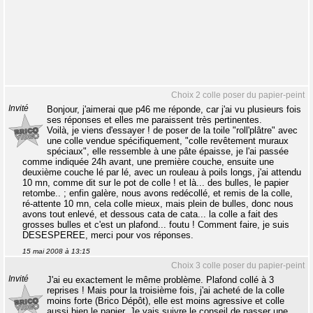
Choix 2 colle poser du papier-peint
Invité
Bonjour, j'aimerai que p46 me réponde, car j'ai vu plusieurs fois
ses réponses et elles me paraissent très pertinentes.
Voilà, je viens d'essayer ! de poser de la toile "roll'plâtre" avec
une colle vendue spécifiquement, "colle revêtement muraux
spéciaux", elle ressemble à une pâte épaisse, je l'ai passée
comme indiquée 24h avant, une première couche, ensuite une
deuxième couche lé par lé, avec un rouleau à poils longs, j'ai attendu
10 mn, comme dit sur le pot de colle ! et là... des bulles, le papier
retombe.. ; enfin galère, nous avons redécollé, et remis de la colle,
ré-attente 10 mn, cela colle mieux, mais plein de bulles, donc nous
avons tout enlevé, et dessous cata de cata... la colle a fait des
grosses bulles et c'est un plafond... foutu ! Comment faire, je suis
DESESPEREE, merci pour vos réponses.
15 mai 2008 à 13:15
Choix 3 colle poser du papier-peint
Invité
J'ai eu exactement le même problème. Plafond collé à 3
reprises ! Mais pour la troisième fois, j'ai acheté de la colle
moins forte (Brico Dépôt), elle est moins agressive et colle
aussi bien le papier. Je vais suivre le conseil de passer une