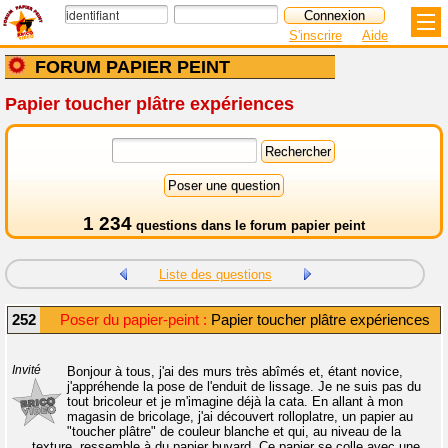
S'inscrire
Aide
FORUM PAPIER PEINT
Papier toucher plâtre expériences
1 234
questions dans le
forum papier peint
Liste des questions
252
Poser du papier-peint :
Papier toucher plâtre expériences
Invité
Bonjour à tous, j'ai des murs très abîmés et, étant novice,
j'appréhende la pose de l'enduit de lissage. Je ne suis pas du
tout bricoleur et je m'imagine déjà la cata. En allant à mon
magasin de bricolage, j'ai découvert rolloplatre, un papier au
"toucher plâtre" de couleur blanche et qui, au niveau de la
texture, ressemble à du papier buvard. Ce papier se colle avec une