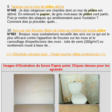
9.
Tapisser sur un mur de
plâtre
abîmé
N°448
: Je dois retapisser une chambre dont un mur de
plâtre
est
abîmé. En enlevant le
papier
, de gros morceaux de
plâtre
sont partis.
Puis-je mettre des plaques qui amélioreraient aussi l'isolation ?
Comment dois je procéder, quels...
10.
Avis sur anti fissures fibres de verre ou revêtement mural
plâtre
N°983
: Bonjour, nous souhaiterions recueillir des avis sur ce qui est le
plus efficace contre l'apparition de fissures sur les murs et le
camouflage d'imperfections des murs : toile de verre (160gr/m²) ou
revêtement mural à base de...
>>> Résultats suivants pour : Papier toucher plâtre expériences >>>
Images d'illustration du forum Papier peint. Cliquez dessus pour les
agrandir.