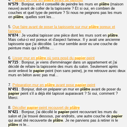
N°579
: Bonjour, est-il conseillé de peindre les murs en
plâtre
(maison
neuve) avant de coller de la tapisserie ? Et si oui, en combien de
couches et quel type de peinture ? Si nous ne peignons pas les murs
en
plâtre
, quelles sont les...
5.
Que faire avant de poser la tapisserie sur mur
plâtre
poreux et
farineux
N°874
: Je voudrai tapisser une pièce dont les murs sont en
plâtre
.
Mais celui-ci est poreux et d'aspect farineux. Il y avait une ancienne
tapisserie que j'ai décollée. Le mur semble avoir eu une couche de
peinture mais qui s'effrite....
6.
Lisser mur en
plâtre
où sera posé du
papier
-peint
N°715
: Bonjour, je viens d'emménager dans un appartement et j'ai
décidé de refaire la tapisserie des murs du salon. Seulement après
avoir enlevé le
papier
-peint (non sans peine), je me retrouve avec deux
murs en béton avec pas mal...
7.
Préparation mur en
plâtre
avant pose
papier
-peint
N°451
: Bonjour, doit-on préparer un mur en
plâtre
avant de poser du
papier
peint s'il a déjà été tapissé auparavant ? Si oui, comment ?
Merci.
8.
Décoller
papier
-peint recouvert de
plâtre
N°421
: Bonjour, j'ai décollé le
papier
-peint recouvrant les murs du
salon et j'ai trouvé dessous, par endroits, une autre couche de
papier
qui avait été recouverte de
plâtre
. Je ne parviens pas à retirer ni le
plâtre
ni le...