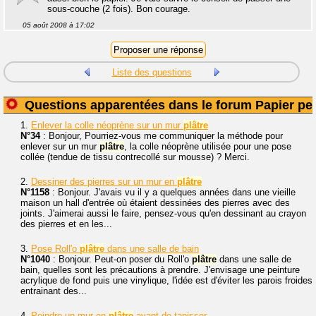
sous-couche (2 fois). Bon courage.
05 août 2008 à 17:02
Liste des questions
Questions apparentées dans le forum Papier pei
1.
Enlever la colle néoprène sur un mur
plâtre
N°34
: Bonjour, Pourriez-vous me communiquer la méthode pour
enlever sur un mur
plâtre
, la colle néoprène utilisée pour une pose
collée (tendue de tissu contrecollé sur mousse) ? Merci.
2.
Dessiner des pierres sur un mur en
plâtre
N°1158
: Bonjour. J'avais vu il y a quelques années dans une vieille
maison un hall d'entrée où étaient dessinées des pierres avec des
joints. J'aimerai aussi le faire, pensez-vous qu'en dessinant au crayon
des pierres et en les...
3.
Pose Roll'o
plâtre
dans une salle de bain
N°1040
: Bonjour. Peut-on poser du Roll'o
plâtre
dans une salle de
bain, quelles sont les précautions à prendre. J'envisage une peinture
acrylique de fond puis une vinylique, l'idée est d'éviter les parois froides
entrainant des...
4.
Peindre un mur en
plâtre
avant de tapisser