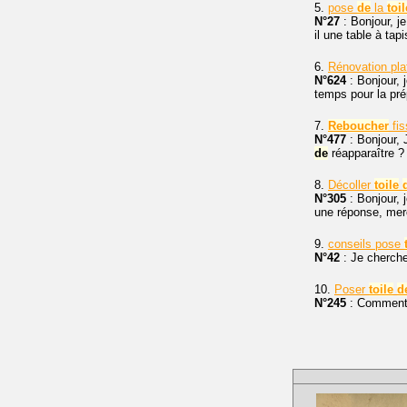
5.
pose
de
la
toil
N°27
: Bonjour, j
il une table à tap
6.
Rénovation pla
N°624
: Bonjour, 
temps pour la pré
7.
Reboucher
fis
N°477
: Bonjour, 
de
réapparaître ?
8.
Décoller
toile
N°305
: Bonjour, 
une réponse, mer
9.
conseils pose
N°42
: Je cherche
10.
Poser
toile
d
N°245
: Comment 