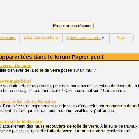
Liste des questions
Aide
écédente
Question suivante
apparentées dans le forum Papier peint
e
verre
des
murs
ible d'enlever
de
la
toile
de
verre
posée sur un mur ?
verre
murs
béton
je souhaite refaire mon salon, pour cela nous avons l'intention
de
poser
de
la
n béton donc gris. Comment faire ? Quelle colle utiliser ? Combien
de
...
raccords les uns sur les autres
s
d'une pièce d'un appartement que je viens d'acquérir sont
recouverts
de
toi
hent. Est-ce que les raccords resteront visibles si j'utilise une...
verre
sur
toile
de
verre
'ai actuellement des
murs
recouverts
de
toile
de
verre
. A la suite
de
travaux 
sage
de
poser une nouvelle
toile
de
verre
. La
toile
de
verre
existante me...