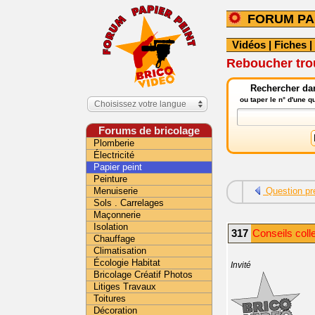
FORUM PA
Vidéos
|
Fiches
|
Reboucher trou
Rechercher dan
ou taper le n° d'une 
Choisissez votre langue
Forums de bricolage
Plomberie
Électricité
Papier peint
Peinture
Menuiserie
Question pr
Sols . Carrelages
Maçonnerie
Isolation
317
Conseils coll
Chauffage
Climatisation
Écologie Habitat
Invité
Bricolage Créatif Photos
Litiges Travaux
Toitures
Décoration