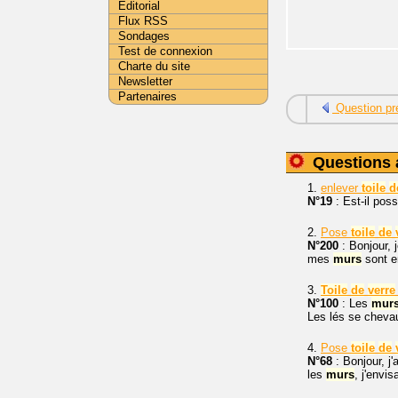
Editorial
Flux RSS
Sondages
Test de connexion
Charte du site
Newsletter
Partenaires
Question pr
Questions 
1.
enlever
toile
d
N°19
: Est-il poss
2.
Pose
toile
de
N°200
: Bonjour, 
mes
murs
sont e
3.
Toile
de
verre
N°100
: Les
mur
Les lés se chevauc
4.
Pose
toile
de
N°68
: Bonjour, j
les
murs
, j'envi