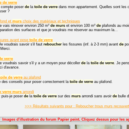
e
de
verre
e compte poser
de
la
toile
de
verre
dans mon appartement. Quelles sont les di
isser ?
fond et
murs
choix des matériaux et techniques
je vais rénover environ 250 m²
de
murs
et environ 100 m²
de
plafonds au moi
paration des surfaces et que je voudrais me réserver au maximum la...
sures avant pose
toile
de
verre
Je voudrais savoir s'il faut
reboucher
les fissures (inf. à 2-3 mm) avant
de
po
 Merci.
de
verre
je voudrais savoir s'il y a un moyen pour décoller
de
la
toile
de
verre
. Je pen
ci d'avance.
toile
de
verre
au plafond
 des conseils pour poser correctement la
toile
de
verre
au plafond.
e
verre
murs
arrondi
puis-je poser
de
la
toile
de
verre
sur des
murs
arrondi sans avoir
de
bulle d
>>> Résultats suivants pour : Reboucher trous murs recouvert
Images d'illustration du forum Papier peint. Cliquez dessus pour les a