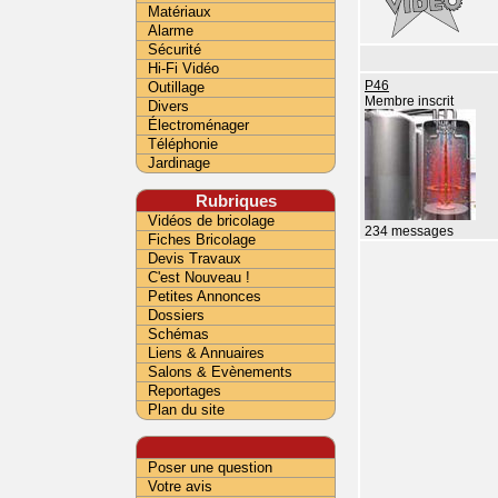
Matériaux
Alarme
Sécurité
Hi-Fi Vidéo
Outillage
P46
Membre inscrit
Divers
Électroménager
Téléphonie
Jardinage
Rubriques
Vidéos de bricolage
234 messages
Fiches Bricolage
Devis Travaux
C'est Nouveau !
Petites Annonces
Dossiers
Schémas
Liens & Annuaires
Salons & Evènements
Reportages
Plan du site
Poser une question
Votre avis