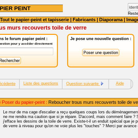
PIER PEINT
Reste
Tout le papier-peint et tapisserie
|
Fabricants
|
Diaporama
|
Imag
s murs recouverts toile de verre
s le forum papier peint :
Je pose une nouvelle question :
question pour y accéder directement
Liste des questions
Aide
écédente
Question suivante
e Poser du papier-peint :
Reboucher trous murs recouverts toile de ve
Le mur de ma cage d'escalier a reçu quelques coups lors du déménagement. I
ne me rendra ma caution que si je répare. D'accord, mais comment faire ? 
j'efface les dessins de la toile de verre. Existe-t-il un enduit spécial que je po
de verre à niveau pour qu'on ne voie plus les "touches" ? Merci par avance