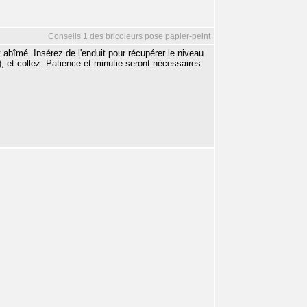
Conseils 1 des bricoleurs pose papier-peint
t abîmé. Insérez de l'enduit pour récupérer le niveau
), et collez. Patience et minutie seront nécessaires.