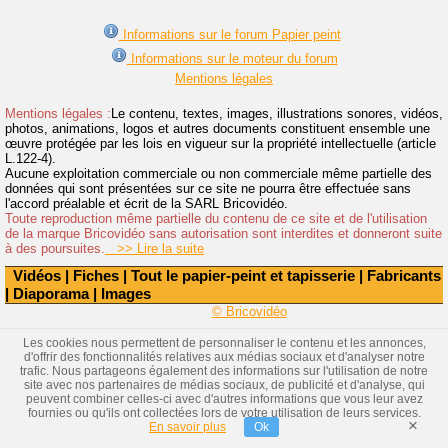
Informations sur le forum Papier peint
Informations sur le moteur du forum
Mentions légales
Mentions légales :
Le contenu, textes, images, illustrations sonores, vidéos,
photos, animations, logos et autres documents constituent ensemble une
œuvre protégée par les lois en vigueur sur la propriété intellectuelle (article
L.122-4).
Aucune exploitation commerciale ou non commerciale même partielle des
données qui sont présentées sur ce site ne pourra être effectuée sans
l'accord préalable et écrit de la SARL Bricovidéo.
Toute reproduction même partielle du contenu de ce site et de l'utilisation
de la marque Bricovidéo sans autorisation sont interdites et donneront suite
à des poursuites.
>> Lire la suite
Vidéos
|
Fiches
|
Tout le papier-peint et tapisserie
|
Fabricants
|
Diaporama
|
Images
© Bricovidéo
Les cookies nous permettent de personnaliser le contenu et les annonces,
d'offrir des fonctionnalités relatives aux médias sociaux et d'analyser notre
trafic. Nous partageons également des informations sur l'utilisation de notre
site avec nos partenaires de médias sociaux, de publicité et d'analyse, qui
peuvent combiner celles-ci avec d'autres informations que vous leur avez
fournies ou qu'ils ont collectées lors de votre utilisation de leurs services.
×
En savoir plus
Ok