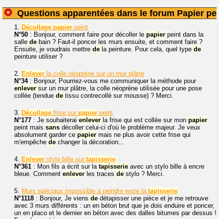
Questions apparentées dans le forum Papier pei
1.
Décollage
papier
peint
N°50
: Bonjour, comment faire pour décoller le
papier
peint dans la
salle
de
bain ? Faut-il poncer les murs ensuite, et comment faire ?
Ensuite, je voudrais mettre
de
la peinture. Pour cela, quel type
de
peinture utiliser ?
2.
Enlever
la colle néoprène sur un mur plâtre
N°34
: Bonjour, Pourriez-vous me communiquer la méthode pour
enlever
sur un mur plâtre, la colle néoprène utilisée pour une pose
collée (tendue
de
tissu contrecollé sur mousse) ? Merci.
3.
Décollage
frise sur
papier
peint
N°177
: Je souhaiterai
enlever
la frise qui est collée sur mon
papier
peint mais
sans
décoller celui-ci d'où le problème majeur. Je veux
absolument garder ce
papier
mais ne plus avoir cette frise qui
m'empêche
de
changer la décoration...
4.
Enlever
stylo bille sur
tapisserie
N°361
: Mon fils a écrit sur la
tapisserie
avec un stylo bille à encre
bleue. Comment
enlever
les traces
de
stylo ? Merci.
5.
Murs spéciaux impossible à peindre reste la
tapisserie
N°1118
: Bonjour, Je viens
de
détapisser une pièce et je me retrouve
avec 3 murs différents : un en béton brut que je dois enduire et poncer,
un en placo et le dernier en béton avec des dalles bitumes par dessus !