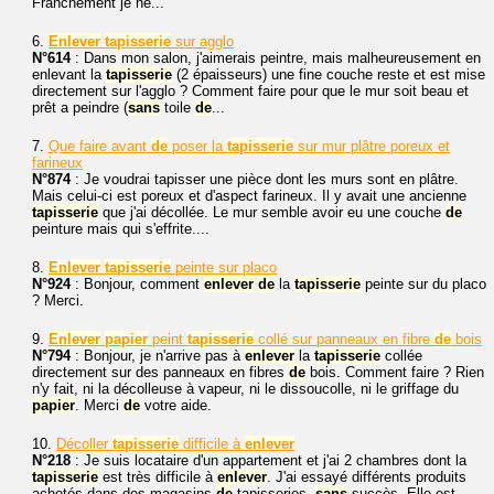
Franchement je ne...
6.
Enlever
tapisserie
sur agglo
N°614
: Dans mon salon, j'aimerais peintre, mais malheureusement en
enlevant la
tapisserie
(2 épaisseurs) une fine couche reste et est mise
directement sur l'agglo ? Comment faire pour que le mur soit beau et
prêt a peindre (
sans
toile
de
...
7.
Que faire avant
de
poser la
tapisserie
sur mur plâtre poreux et
farineux
N°874
: Je voudrai tapisser une pièce dont les murs sont en plâtre.
Mais celui-ci est poreux et d'aspect farineux. Il y avait une ancienne
tapisserie
que j'ai décollée. Le mur semble avoir eu une couche
de
peinture mais qui s'effrite....
8.
Enlever
tapisserie
peinte sur placo
N°924
: Bonjour, comment
enlever
de
la
tapisserie
peinte sur du placo
? Merci.
9.
Enlever
papier
peint
tapisserie
collé sur panneaux en fibre
de
bois
N°794
: Bonjour, je n'arrive pas à
enlever
la
tapisserie
collée
directement sur des panneaux en fibres
de
bois. Comment faire ? Rien
n'y fait, ni la décolleuse à vapeur, ni le dissoucolle, ni le griffage du
papier
. Merci
de
votre aide.
10.
Décoller
tapisserie
difficile à
enlever
N°218
: Je suis locataire d'un appartement et j'ai 2 chambres dont la
tapisserie
est très difficile à
enlever
. J'ai essayé différents produits
achetés dans des magasins
de
tapisseries,
sans
succès. Elle est