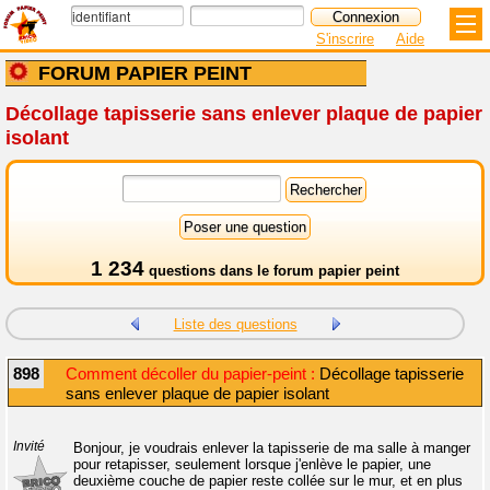
S'inscrire
Aide
FORUM PAPIER PEINT
Décollage tapisserie sans enlever plaque de papier
isolant
1 234
questions dans le
forum papier peint
Liste des questions
898
Comment décoller du papier-peint :
Décollage tapisserie
sans enlever plaque de papier isolant
Invité
Bonjour, je voudrais enlever la tapisserie de ma salle à manger
pour retapisser, seulement lorsque j'enlève le papier, une
deuxième couche de papier reste collée sur le mur, et en plus