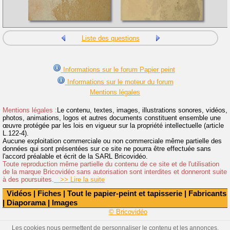
Liste des questions
Informations sur le forum Papier peint
Informations sur le moteur du forum
Mentions légales
Mentions légales :
Le contenu, textes, images, illustrations sonores, vidéos,
photos, animations, logos et autres documents constituent ensemble une
œuvre protégée par les lois en vigueur sur la propriété intellectuelle (article
L.122-4).
Aucune exploitation commerciale ou non commerciale même partielle des
données qui sont présentées sur ce site ne pourra être effectuée sans
l'accord préalable et écrit de la SARL Bricovidéo.
Toute reproduction même partielle du contenu de ce site et de l'utilisation
de la marque Bricovidéo sans autorisation sont interdites et donneront suite
à des poursuites.
>> Lire la suite
Vidéos
|
Fiches
|
Tout le papier-peint et tapisserie
|
Fabricants
|
Diaporama
|
Images
© Bricovidéo
Les cookies nous permettent de personnaliser le contenu et les annonces,