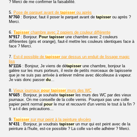
? Merci de me confirmer la faisabilité.
5.
Pose de parquet avant de
tapisser
ou après
N°760
: Bonjour, faut il poser le parquet avant de
tapisser
ou après ?
Merci.
6.
Tapisser
chambre avec 2 papiers de couleur différente
N°917
: Bonjour.
Pour
tapisser
une chambre avec 2 couleurs
différentes (gris et orange), faut-il mettre les couleurs identiques face à
face ? Merci.
7.
Est-il possible de
tapisser
par dessus un enduit de lissage magic
liss
N°1116
: Bonjour, Je viens de dé
tapisser
une chambre, bonjour la
galère sur les murs porteurs, il reste de petits morceaux de tapisserie
que je ne suis pas arrivée à enlever même avec décolleuse à vapeur.
Je vais donc passer
du
...
8.
Vieux journaux
pour
tapisser
murs des WC
N°665
: Bonjour, je souhaite
tapisser
les murs des WC par des vieux
journaux. On me conseille de la colle vernis. Pourquoi pas une colle
papier peint normal
pour
le mur et recouvrir d'un vernis le tout à la fin ?
Y a-t-il des précautions...
9.
Tapisser
sur mur peint à la peinture glycéro
N°431
: Bonjour, je voudrais
tapisser
un mur qui est peint avec de la
peinture à l'huile, est-ce possible ? La colle va-t-elle adhérer ? Merci.