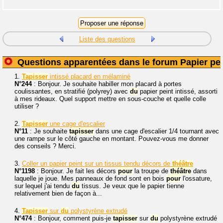
Liste des questions
Questions apparentées dans le forum Papier pei
1.
Tapisser
intissé placard en mélaminé
N°244
: Bonjour. Je souhaite habiller mon placard à portes
coulissantes, en stratifié (polyrey) avec
du
papier peint intissé, assorti
à mes rideaux. Quel support mettre en sous-couche et quelle colle
utiliser ?
2.
Tapisser
une cage d'escalier
N°11
: Je souhaite
tapisser
dans une cage d'escalier 1/4 tournant avec
une rampe sur le côté gauche en montant. Pouvez-vous me donner
des conseils ? Merci.
3.
Coller un papier peint sur un tissus tendu décors de
théâtre
N°1198
: Bonjour. Je fait les décors
pour
la troupe de
théâtre
dans
laquelle je joue. Mes panneaux de fond sont en bois
pour
l'ossature,
sur lequel j'ai tendu
du
tissus. Je veux que le papier tienne
relativement bien de façon à...
4.
Tapisser
sur
du
polystyrène extrudé
N°474
: Bonjour, comment puis-je
tapisser
sur
du
polystyrène extrudé