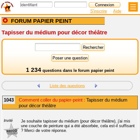
S'inscrire
Aide
FORUM PAPIER PEINT
Tapisser du médium pour décor théâtre
1 234
questions dans le
forum papier peint
Liste des questions
1043
Comment coller du papier-peint :
Tapisser du médium
pour décor théâtre
Invité
Je souhaite tapisser du médium (pour décor théâtre), j'ai mis
une couche de peinture qui a été absorbée, cela est-il suffisant
? Merci de votre réponse.