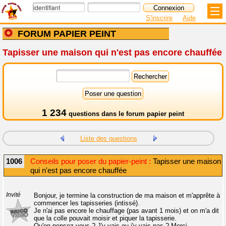
S'inscrire
Aide
FORUM PAPIER PEINT
Tapisser une maison qui n'est pas encore chauffée
1 234
questions dans le
forum papier peint
Liste des questions
1006
Conseils pour poser du papier-peint :
Tapisser une maison
qui n'est pas encore chauffée
Invité
Bonjour, je termine la construction de ma maison et m'apprête à
commencer les tapisseries (intissé).
Je n'ai pas encore le chauffage (pas avant 1 mois) et on m'a dit
que la colle pouvait moisir et piquer la tapisserie.
Qu'en pensez-vous ? J'y vais ou j'y vais pas ? Merci.