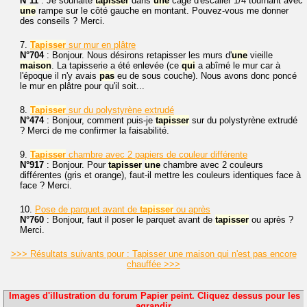
N°11
: Je souhaite
tapisser
dans
une
cage d'escalier 1/4 tournant avec
une
rampe sur le côté gauche en montant. Pouvez-vous me donner
des conseils ? Merci.
7.
Tapisser
sur mur en plâtre
N°704
: Bonjour. Nous désirons retapisser les murs d'
une
vieille
maison
. La tapisserie a été enlevée (ce
qui
a abîmé le mur car à
l'époque il n'y avais
pas
eu de sous couche). Nous avons donc poncé
le mur en plâtre pour qu'il soit...
8.
Tapisser
sur du polystyrène extrudé
N°474
: Bonjour, comment puis-je
tapisser
sur du polystyrène extrudé
? Merci de me confirmer la faisabilité.
9.
Tapisser
chambre avec 2 papiers de couleur différente
N°917
: Bonjour. Pour
tapisser
une
chambre avec 2 couleurs
différentes (gris et orange), faut-il mettre les couleurs identiques face à
face ? Merci.
10.
Pose de parquet avant de
tapisser
ou après
N°760
: Bonjour, faut il poser le parquet avant de
tapisser
ou après ?
Merci.
>>> Résultats suivants pour : Tapisser une maison qui n'est pas encore
chauffée >>>
Images d'illustration du forum Papier peint. Cliquez dessus pour les
agrandir.