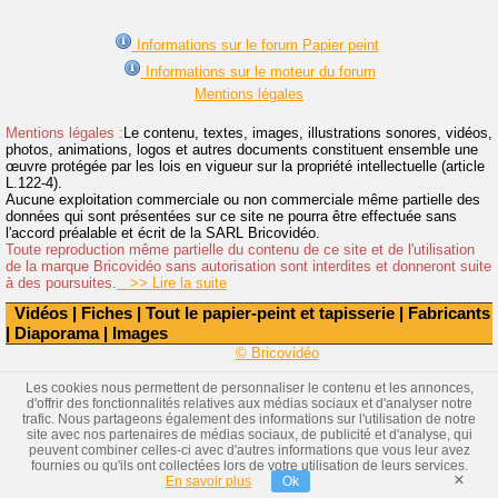
Informations sur le forum Papier peint
Informations sur le moteur du forum
Mentions légales
Mentions légales :
Le contenu, textes, images, illustrations sonores, vidéos,
photos, animations, logos et autres documents constituent ensemble une
œuvre protégée par les lois en vigueur sur la propriété intellectuelle (article
L.122-4).
Aucune exploitation commerciale ou non commerciale même partielle des
données qui sont présentées sur ce site ne pourra être effectuée sans
l'accord préalable et écrit de la SARL Bricovidéo.
Toute reproduction même partielle du contenu de ce site et de l'utilisation
de la marque Bricovidéo sans autorisation sont interdites et donneront suite
à des poursuites.
>> Lire la suite
Vidéos
|
Fiches
|
Tout le papier-peint et tapisserie
|
Fabricants
|
Diaporama
|
Images
© Bricovidéo
Les cookies nous permettent de personnaliser le contenu et les annonces,
d'offrir des fonctionnalités relatives aux médias sociaux et d'analyser notre
trafic. Nous partageons également des informations sur l'utilisation de notre
site avec nos partenaires de médias sociaux, de publicité et d'analyse, qui
peuvent combiner celles-ci avec d'autres informations que vous leur avez
fournies ou qu'ils ont collectées lors de votre utilisation de leurs services.
×
En savoir plus
Ok