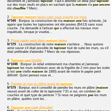
décembre et j’aimerais
tapisser
. Faut-il attendre un délai pour
tapisser
sur des murs neufs en placo en sachant que la
maison
n'a
pas
encore
été
chauffée
? Merci.
2.
Tapisser
maison
neuve sans sous couche sur murs
N°549
: Bonjour, la construction de ma
maison
une
fois achevée, j'ai
appris que toutes les tapisseries ont été posées (BA13) sans sous
couche. J'ai demandé à l'artisan
qui
a effectué les travaux mon
inquiétude, lorsque je voudrai...
3.
Poser papier peint dans
maison
neuve
N°379
: La construction de notre
maison
s'achève ... Nous aurions
aimé savoir s'il était possible de
tapisser
tout de suite les murs, ou s'il
était préférable d'attendre ? Merci de vos réponses.
4.
Tapisser
une
frigolite
N°1048
: Bonjour Je refait entièrement ma chambre et j'aimerais
tapisser
les murs extérieurs avec de la frigolite de 2 mm pour les isoler
(c'est
une
vieille
maison
de 1900) avant de mettre le papier peint
définitif. Qu'en pensez-vous et...
5.
Peindre un mur en plâtre avant de
tapisser
N°579
: Bonjour, est-il conseillé de peindre les murs en plâtre (
maison
neuve) avant de coller de la tapisserie ? Et si oui, en combien de
couches et quel type de peinture ? Si nous ne peignons
pas
les murs
en plâtre, quelles sont les...
6.
Tapisser
une
cage d'escalier