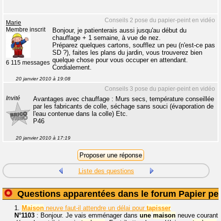
Conseils 2 pose du papier-peint en vidéo
Marie
Membre inscrit
Bonjour, je patienterais aussi jusqu'au début du
chauffage + 1 semaine, à vue de nez.
Préparez quelques cartons, soufflez un peu (n'est-ce pas
SD ?), faites les plans du jardin, vous trouverez bien
quelque chose pour vous occuper en attendant.
6 115 messages
Cordialement.
20 janvier 2010 à 19:08
Conseils 3 pose du papier-peint en vidéo
Invité
Avantages avec chauffage : Murs secs, température conseillée
par les fabricants de colle, séchage sans souci (évaporation de
l'eau contenue dans la colle) Etc.
P46
20 janvier 2010 à 17:19
Liste des questions
Questions apparentées dans le forum Papier pei
1.
Maison
neuve faut-il attendre un délai pour
tapisser
N°1103
: Bonjour. Je vais emménager dans
une
maison
neuve courant