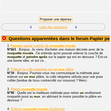
Liste des questions
Questions apparentées dans le forum Papier pei
1.
Peindre
papier support de
moquette
murale
N°663
: Bonjour, Je viens d'acheter une maison décorée avec de la
moquette
murale
. J'ai entendu qu'on pouvait enlever la couche de
moquette
et
peindre
après
sur le papier qui est en dessous ? Est-ce
une bonne idée, et est ce...
2.
Enlever la colle néoprène sur
un
mur
plâtre
N°34
: Bonjour, Pourriez-vous me communiquer la méthode pour
enlever sur
un
mur
plâtre, la colle néoprène utilisée pour une pose
collée (tendue de tissu contrecollé sur mousse) ? Merci.
3.
Retirer
moquette
murale
N°90
: Quelle est la meilleure méthode pour retirer
un
revêtement
moquetté posé au
mur
, en abîmant le moins possible le plâtre en-
dessous ?
4.
Enlever
moquette
murale
facilement