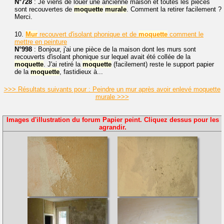
N°728
: Je viens de louer une ancienne maison et toutes les pièces
sont recouvertes de
moquette
murale
. Comment la retirer facilement ?
Merci.
10.
Mur
recouvert d'isolant phonique et de
moquette
comment le
mettre en peinture
N°998
: Bonjour, j'ai une pièce de la maison dont les murs sont
recouverts d'isolant phonique sur lequel avait été collée de la
moquette
. J'ai retiré la
moquette
(facilement) reste le support papier
de la
moquette
, fastidieux à...
>>> Résultats suivants pour : Peindre un mur après avoir enlevé moquette
murale >>>
Images d'illustration du forum Papier peint. Cliquez dessus pour les
agrandir.