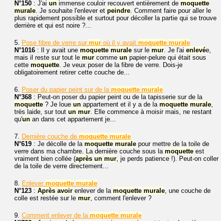
N°150
: J'ai
un
immense couloir recouvert entièrement de
moquette
murale
. Je souhaite l'enlever et
peindre
. Comment faire pour aller le
plus rapidement possible et surtout pour décoller la partie qui se trouve
derrière et qui est noire ?...
5.
Pose fibre de verre sur
mur
où il y avait
moquette
murale
N°1016
: Il y avait une
moquette
murale
sur le
mur
. Je l'ai
enlevé
e,
mais il reste sur tout le
mur
comme
un
papier-pelure qui était sous
cette
moquette
. Je veux poser de la fibre de verre. Dois-je
obligatoirement retirer cette couche de...
6.
Poser du papier peint sur de la
moquette
murale
N°368
: Peut-on poser du papier peint ou de la tapisserie sur de la
moquette
? Je loue
un
appartement et il y a de la
moquette
murale
,
très laide, sur tout
un
mur
. Elle commence à moisir mais, ne restant
qu'
un
an dans cet appartement je...
7.
Dernière couche de
moquette
murale
N°619
: Je décolle de la
moquette
murale
pour mettre de la toile de
verre dans ma chambre. La dernière couche sous la
moquette
est
vraiment bien collée (
après
un
mur
, je perds patience !). Peut-on coller
de la toile de verre directement...
8.
Enlever
moquette
murale
N°123
:
Après
avoir
enlever de la
moquette
murale
, une couche de
colle est restée sur le
mur
, comment l'enlever ?
9.
Comment enlever de la
moquette
murale