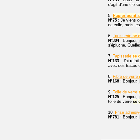
s'agit d'une clois
5.
Papier
peint
s
N°75
: Je viens d
de colle, mais les
6.
Tapisserie
se
N°304
: Bonjour, 
s'épluche. Quell
7.
Tapisserie
se
N°133
: J'ai refai
avec des traces d'
8.
Fibre de verre
N°168
: Bonjour, j
9.
Toile de verre
N°125
: Bonjour, 
toile de verre
se
10.
Frise adhési
N°781
: Bonjour, 