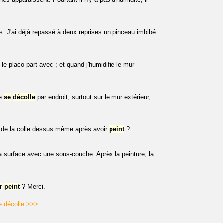
s. J'ai déjà repassé à deux reprises un pinceau imbibé
 le placo part avec ; et quand j'humidifie le mur
ie
se
décolle
par endroit, surtout sur le mur extérieur,
e de la colle dessus même après avoir
peint
?
la surface avec une sous-couche. Après la peinture, la
r
-
peint
? Merci.
se décolle >>>