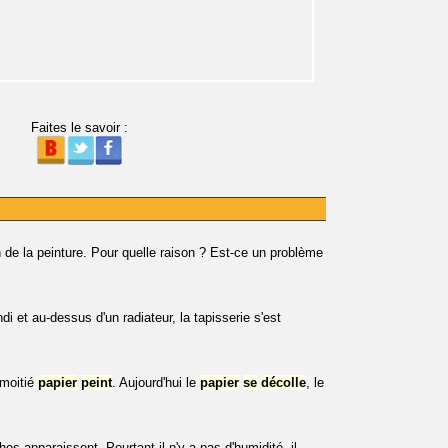
Faites le savoir :
n de la peinture. Pour quelle raison ? Est-ce un problème
 et au-dessus d'un radiateur, la tapisserie s'est
 moitié
papier
peint
. Aujourd'hui le
papier
se
décolle
, le
es apparaissent. Pourtant il n'y a pas d'humidité, il