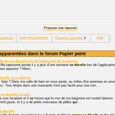
Liste des questions
Aide
écédente
Question suivante
apparentées dans le forum Papier peint
dre
qui
se
décolle
lors de l’application de la peinture
 Ma tapisserie posée il y a plus d’une semaine
se
décolle
lors de l’applicatio
hase aqueuse ? Merci.
décolle
et
se
rétracte
aire ? Dans ma salle de bain en sous pente, au milieu d'un panneau en arrondi
éci. Tout refaire dans une mansarde n'est pas facile pour une non...
e
se
décolle
conseils
e suis locataire et il
se
trouve que le mur de ma baignoire est moitié faïence,
vient jaune, et il y a de petits morceaux de plâtre
qui
...
e
décolle
lle de bain, j'ai tapissé il y a 6 mois et déjà le
papier
se
décolle
et des tâch