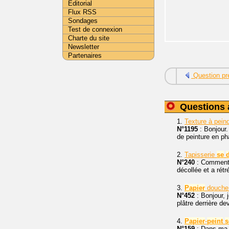
Editorial
Flux RSS
Sondages
Test de connexion
Charte du site
Newsletter
Partenaires
Question pr
Questions 
1.
Texture à pein
N°1195
: Bonjour.
de peinture en p
2.
Tapisserie
se
N°240
: Comment f
décollée et a rétr
3.
Papier
douch
N°452
: Bonjour, j
plâtre derrière de
4.
Papier
-
peint
s
N°159
: Dans ma sa