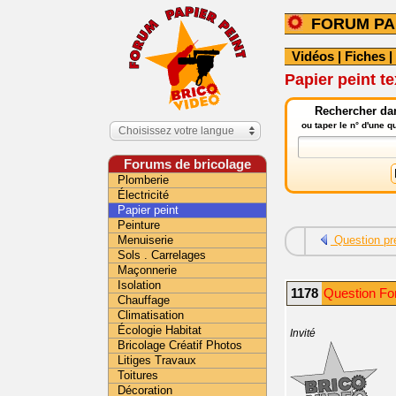
FORUM PA
Vidéos
|
Fiches
|
Papier peint te
Rechercher dan
ou taper le n° d'une 
Choisissez votre langue
Forums de bricolage
Plomberie
Électricité
Papier peint
Peinture
Menuiserie
Question pr
Sols . Carrelages
Maçonnerie
Isolation
1178
Question For
Chauffage
Climatisation
Écologie Habitat
Invité
Bricolage Créatif Photos
Litiges Travaux
Toitures
Décoration