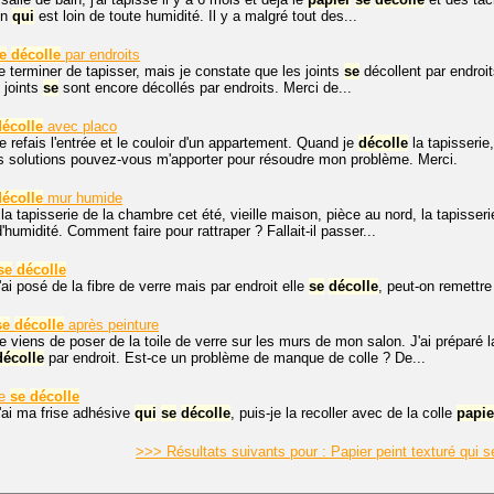
on
qui
est loin de toute humidité. Il y a malgré tout des...
e
décolle
par endroits
e terminer de tapisser, mais je constate que les joints
se
décollent par endroit
 joints
se
sont encore décollés par endroits. Merci de...
décolle
avec placo
je refais l'entrée et le couloir d'un appartement. Quand je
décolle
la tapisserie,
es solutions pouvez-vous m'apporter pour résoudre mon problème. Merci.
décolle
mur humide
t la tapisserie de la chambre cet été, vieille maison, pièce au nord, la tapisser
humidité. Comment faire pour rattraper ? Fallait-il passer...
se
décolle
'ai posé de la fibre de verre mais par endroit elle
se
décolle
, peut-on remettr
se
décolle
après peinture
je viens de poser de la toile de verre sur les murs de mon salon. J'ai préparé 
décolle
par endroit. Est-ce un problème de manque de colle ? De...
ve
se
décolle
j'ai ma frise adhésive
qui
se
décolle
, puis-je la recoller avec de la colle
papie
>>> Résultats suivants pour : Papier peint texturé qui 