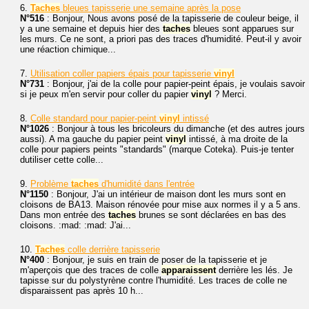
6.
Taches
bleues tapisserie une semaine après la pose
N°516
: Bonjour, Nous avons posé de la tapisserie de couleur beige, il
y a une semaine et depuis hier des
taches
bleues sont apparues sur
les murs. Ce ne sont, a priori pas des traces d'humidité. Peut-il y avoir
une réaction chimique...
7.
Utilisation coller papiers épais pour tapisserie
vinyl
N°731
: Bonjour, j'ai de la colle pour papier-peint épais, je voulais savoir
si je peux m'en servir pour coller du papier
vinyl
? Merci.
8.
Colle standard pour papier-peint
vinyl
intissé
N°1026
: Bonjour à tous les bricoleurs du dimanche (et des autres jours
aussi). A ma gauche du papier peint
vinyl
intissé, à ma droite de la
colle pour papiers peints "standards" (marque Coteka). Puis-je tenter
dutiliser cette colle...
9.
Problème
taches
d'humidité dans l'entrée
N°1150
: Bonjour, J'ai un intérieur de maison dont les murs sont en
cloisons de BA13. Maison rénovée pour mise aux normes il y a 5 ans.
Dans mon entrée des
taches
brunes se sont déclarées en bas des
cloisons. :mad: :mad: J'ai...
10.
Taches
colle derrière tapisserie
N°400
: Bonjour, je suis en train de poser de la tapisserie et je
m'aperçois que des traces de colle
apparaissent
derrière les lés. Je
tapisse sur du polystyrène contre l'humidité. Les traces de colle ne
disparaissent pas après 10 h...