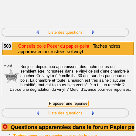
Liste des questions
503
Conseils colle Poser du papier-peint :
Taches noires
apparaissent incrustées sol vinyl
Invité
Bonjour, depuis peu apparaissent des tache noires qui
semblent être incrustées dans le vinyl de sol d'une chambre à
coucher. Ce vinyl a été collé il a 30 ans sur des panneaux de
bois. La chambre et toute la maison est très saine : aucune
humidité, tout est toujours bien ventilé. Y a-t-il un remède ?
Est-ce une dégradation du vinyl ? Merci d'avance pour vos réponses.
Liste des questions
Questions apparentées dans le forum Papier pei
1.
Taches
apparues sur papier peint après la pose