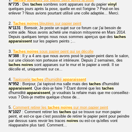
N°735
: Des
taches
sombres sont apparues sur du papier
vinyl
quelques jours après la pose, quelle en est l'origine ? Peut-on les
enlever ? Nous avions pourtant utilisé une colle adaptée... Merci.
2.
Taches
noires
bleutées sur papier peint
N°1131
: Bonsoir, Je poste un sujet sur ce forum car j'ai besoin de
votre aide. Nous avons acheté une maison mitoyenne en Mars 2014.
Depuis quelques temps nous nous sommes aperçus que des
taches
apparaissent
sur les papiers peints ;...
3.
Taches
noires
sous papier peint qui se décolle
N°388
: Il y a 4 ans que nous avons posé le papier-peint dans le salon,
sur une cloison non porteuse et intérieure. Depuis 2 semaines, des
taches
noires
sont apparues sur le mur et le papier a verdi. Il se
décolle et, uniquement sur ce...
4.
Tapisserie
taches
d'humidité
apparaissent
N°952
: Bonjour, j'ai tapissé ma salle mais des
taches
d'humidité
apparaissent
. Que dois-je faire ? Étant donné que les
taches
d'humidité
apparaissent
, je voudrais la refaire mais que me conseillez-
vous ? Dois-je mettre quelque chose de...
5.
Comment retirer les
taches
noires
sur mon papier peint
N°1027
: Comment retirer les
taches
qui se trouve sur mon papier
peint, et est-ce que c'est possible de retirer le papier peint pour peindre
par dessus sans revoir les traces
noires
ou est-ce qu'elles vont
réapparaitre plus tard. Comment...