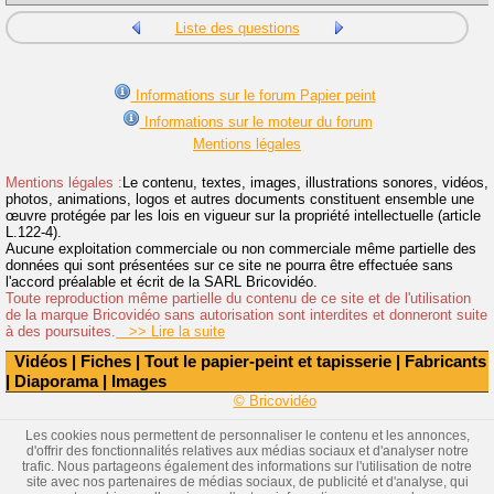
Liste des questions
Informations sur le forum Papier peint
Informations sur le moteur du forum
Mentions légales
Mentions légales :
Le contenu, textes, images, illustrations sonores, vidéos,
photos, animations, logos et autres documents constituent ensemble une
œuvre protégée par les lois en vigueur sur la propriété intellectuelle (article
L.122-4).
Aucune exploitation commerciale ou non commerciale même partielle des
données qui sont présentées sur ce site ne pourra être effectuée sans
l'accord préalable et écrit de la SARL Bricovidéo.
Toute reproduction même partielle du contenu de ce site et de l'utilisation
de la marque Bricovidéo sans autorisation sont interdites et donneront suite
à des poursuites.
>> Lire la suite
Vidéos
|
Fiches
|
Tout le papier-peint et tapisserie
|
Fabricants
|
Diaporama
|
Images
© Bricovidéo
Les cookies nous permettent de personnaliser le contenu et les annonces,
d'offrir des fonctionnalités relatives aux médias sociaux et d'analyser notre
trafic. Nous partageons également des informations sur l'utilisation de notre
site avec nos partenaires de médias sociaux, de publicité et d'analyse, qui