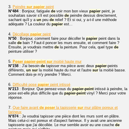
3.
Peindre
sur
papier
peint
N°484
: Bonjour, fatiguée
de
voir mon bon vieux
papier
peint, je
souhaitais savoir s'il est possible
de
peindre dessus directement,
sachant qu'il y a
un
peu
de
relief ? Et si oui, y a-t-il une méthode
adéquate ? La couleur du
papier
est...
4.
Décollage
papier
peint
N°50
: Bonjour, comment faire pour décoller le
papier
peint dans la
salle
de
bain ? Faut-il poncer les murs ensuite, et comment faire ?
Ensuite, je voudrais mettre
de
la peinture. Pour cela, quel type
de
peinture utiliser ?
5.
Poser
papier
-peint
sur
moitié haute mur
N°158
: J'ai besoin
de
tapisser ma pièce avec deux
papier
-peints
différents,
un
sur
la moitié haute du mur et l'autre
sur
la moitié basse.
Comment dois-je m'y prendre ? Merci.
6.
Difficulté pose
papier
peint intissé
N°213
: Bonjour. Que pensez-vous du
papier
-peint
intissé à peindre, la
pose est-elle plus difficile que du
papier
-peint
vinyl ? Merci pour votre
réponse.
7.
Que faire avant
de
poser
la tapisserie
sur
mur plâtre poreux et
farineux
N°874
: Je voudrai tapisser une pièce dont les murs sont en plâtre.
Mais celui-ci est poreux et d'aspect farineux. Il y avait une ancienne
tapisserie que j'ai décollée. Le mur semble avoir eu une couche
de