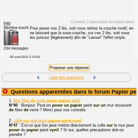
Conseils 2 pour poser du papier-peint
P46
Membre inscrit
Pour poser vos 2 lés, soit vous retirez la couche motif, en
ne laissant que la sous-couche, sur ces 2 lés, soit vous
les poncez (légèrement) afin de "casser" l'effet vinyle.
234 messages
05 avril 2010 à 19:02
Liste des questions
Questions apparentées dans le forum Papier pei
1.
Mur fibre
de
verre
poser
papier
peint
N°40
: Bonjour. Peut-on
poser
un
papier
peint
sur
un
mur recouvert
de
fibre
de
verre ? Merci pour vos conseils.
2.
colle
sur
mur pose
papier
-peint
vynil
N°47
: Est-ce que l'on peut mettre directement la colle
sur
le mur pour
poser
du
papier
peint
vynil
? Si oui, quelles précautions doit-on
prendre ?