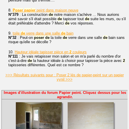
peinture mais qui s'effrite....
8.
Poser
papier
peint dans maison neuve
N°379
: La construction
de
notre maison s'achève ... Nous aurions
aimé savoir s'il était possible
de
tapisser tout
de
suite les murs, ou s'il
était préférable d'attendre ? Merci
de
vos réponses.
9.
toile
de
verre dans une salle
de
bain
N°32
: Peut-on
poser
de
la toile
de
verre dans une salle
de
bain sans
risque qu'elle se décolle ?
10.
Hauteur idéale tapisser pièce en
2
couleurs
N°111
: Je vais retapisser mon salon et on m'a parlé du nombre d'or
c'est-à-dire
de
la hauteur idéale à choisir pour tapisser la pièce avec
2
tapisseries différentes. Quel est ce nombre ?
>>> Résultats suivants pour : Poser 2 lés de papier-peint sur un papier
vynil >>>
Images d'illustration du forum Papier peint. Cliquez dessus pour les
agrandir.