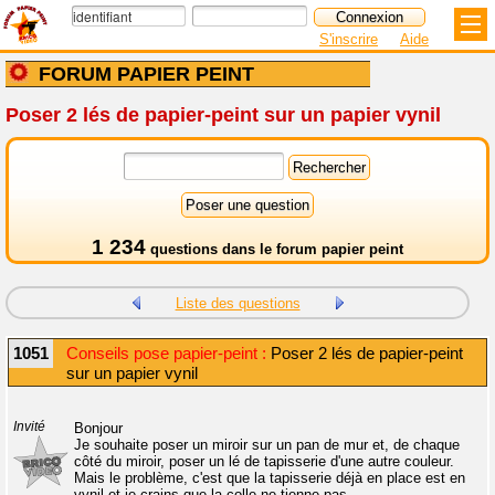
S'inscrire
Aide
FORUM PAPIER PEINT
Poser 2 lés de papier-peint sur un papier vynil
1 234
questions dans le
forum papier peint
Liste des questions
1051
Conseils pose papier-peint :
Poser 2 lés de papier-peint
sur un papier vynil
Invité
Bonjour
Je souhaite poser un miroir sur un pan de mur et, de chaque
côté du miroir, poser un lé de tapisserie d'une autre couleur.
Mais le problème, c'est que la tapisserie déjà en place est en
vynil et je crains que la colle ne tienne pas.