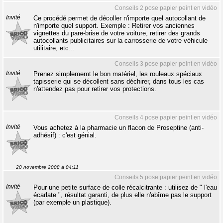
Conseils 2 pose papier peint en vidéo
Invité
Ce procédé permet de décoller n'importe quel autocollant de
n'importe quel support. Exemple : Retirer vos anciennes
vignettes du pare-brise de votre voiture, retirer des grands
autocollants publicitaires sur la carrosserie de votre véhicule
utilitaire, etc...
Conseils 3 pose papier peint en vidéo
Invité
Prenez simplememt le bon matériel, les rouleaux spéciaux
tapisserie qui se décollent sans déchirer, dans tous les cas
n'attendez pas pour retirer vos protections.
Conseils 4 pose papier peint en vidéo
Invité
Vous achetez à la pharmacie un flacon de Proseptine (anti-
adhésif) : c'est génial.
20 novembre 2008 à 04:11
Conseils 5 pose papier peint en vidéo
Invité
Pour une petite surface de colle récalcitrante : utilisez de " l'eau
écarlate ", résultat garanti, de plus elle n'abîme pas le support
(par exemple un plastique).