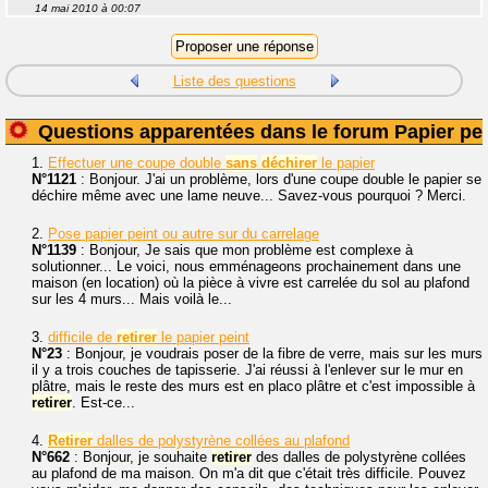
14 mai 2010 à 00:07
Liste des questions
Questions apparentées dans le forum Papier pei
1.
Effectuer une coupe double
sans
déchirer
le papier
N°1121
: Bonjour. J'ai un problème, lors d'une coupe double le papier se
déchire même avec une lame neuve... Savez-vous pourquoi ? Merci.
2.
Pose papier peint ou autre sur du carrelage
N°1139
: Bonjour, Je sais que mon problème est complexe à
solutionner... Le voici, nous emménageons prochainement dans une
maison (en location) où la pièce à vivre est carrelée du sol au plafond
sur les 4 murs... Mais voilà le...
3.
difficile de
retirer
le papier peint
N°23
: Bonjour, je voudrais poser de la fibre de verre, mais sur les murs
il y a trois couches de tapisserie. J'ai réussi à l'enlever sur le mur en
plâtre, mais le reste des murs est en placo plâtre et c'est impossible à
retirer
. Est-ce...
4.
Retirer
dalles de polystyrène collées au plafond
N°662
: Bonjour, je souhaite
retirer
des dalles de polystyrène collées
au plafond de ma maison. On m'a dit que c'était très difficile. Pouvez