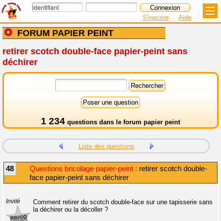
S'inscrire
Aide
FORUM PAPIER PEINT
retirer scotch double-face papier-peint sans
déchirer
1 234
questions dans le
forum papier peint
Liste des questions
48
Questions bricolage papier-peint :
retirer scotch double-
face papier-peint sans déchirer
Invité
Comment retirer du scotch double-face sur une tapisserie sans
la déchirer ou la décoller ?