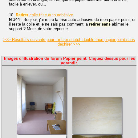
facile à enlever, ou...
10.
Retirer
colle frise auto adhésive
N°344
: Bonjour, j'ai retiré la frise auto adhésive de mon papier peint, or
il reste la colle et je ne sais pas comment la
retirer
sans
abîmer le
support ? Merci de votre réponse.
>>> Résultats suivants pour : retirer scotch double-face papier-peint sans
déchirer >>>
Images d'illustration du forum Papier peint. Cliquez dessus pour les
agrandir.