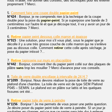
vous m'aider, me donner des conseils, des techniques pour les enlever
proprement ? Merci.
5.
Comment faire une coupe double
papier-peint
N°424
: Bonjour, je ne comprends rien à la technique de la coupe
double pour la pose du
papier-peint
. Si je superpose une bande de 3
centimètres sur l'autre lé et que je découpe tout, il va y avoir un jour de
3 centimètres ? Merci.
6.
Retirer
papier peint dessous colle marron et épaisse
N°915
: Une solution, pour moi s'il vous plait, sous le papier que je
décolle il y a une très grosse couche de colle marron qui ne s'enlève
pas au dissous colle. Comment
retirer
cette colle après séchage, je
pose du papier intissé ?...
7.
Retirer
tapisserie sur murs en placoplâtre
N°442
: Bonjour, comment ôter du papier peint collé sur des plaques de
plâtre
sans
trop les mouiller ? Merci d'avance pour vos conseils.
8.
Toile de verre double encollage à intervalle de 24 H ?
N°1099
: Bonjour, Nous devons réaliser la pose de toile de verre au
plafond d'une chambre. La toile de verre est de type SEM Plafond
P045 – SEMIN. Le plafond est en plâtre sur lattis et les quelques
fissures ont été...
9.
Retirer
papier toile de verre à peindre
N°1156
: Bonjour ! Je me permets de vous poser une petite question.
Je désire poser du papier peint toile de verre à peindre. SI un jour je
souhaites en changer, est-ce que ce papier sera très dur à enlever,