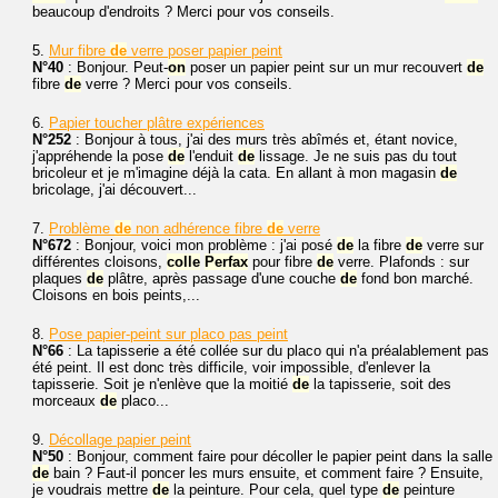
beaucoup d'endroits ? Merci pour vos conseils.
5.
Mur fibre
de
verre poser papier peint
N°40
: Bonjour. Peut-
on
poser un papier peint sur un mur recouvert
de
fibre
de
verre ? Merci pour vos conseils.
6.
Papier toucher plâtre expériences
N°252
: Bonjour à tous, j'ai des murs très abîmés et, étant novice,
j'appréhende la pose
de
l'enduit
de
lissage. Je ne suis pas du tout
bricoleur et je m'imagine déjà la cata. En allant à mon magasin
de
bricolage, j'ai découvert...
7.
Problème
de
non adhérence fibre
de
verre
N°672
: Bonjour, voici mon problème : j'ai posé
de
la fibre
de
verre sur
différentes cloisons,
colle
Perfax
pour fibre
de
verre. Plafonds : sur
plaques
de
plâtre, après passage d'une couche
de
fond bon marché.
Cloisons en bois peints,...
8.
Pose papier-peint sur placo pas peint
N°66
: La tapisserie a été collée sur du placo qui n'a préalablement pas
été peint. Il est donc très difficile, voir impossible, d'enlever la
tapisserie. Soit je n'enlève que la moitié
de
la tapisserie, soit des
morceaux
de
placo...
9.
Décollage papier peint
N°50
: Bonjour, comment faire pour décoller le papier peint dans la salle
de
bain ? Faut-il poncer les murs ensuite, et comment faire ? Ensuite,
je voudrais mettre
de
la peinture. Pour cela, quel type
de
peinture