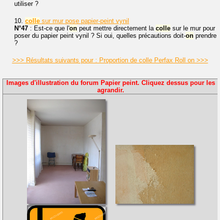
utiliser ?
10.
colle
sur mur pose papier-peint vynil
N°47
: Est-ce que l'
on
peut mettre directement la
colle
sur le mur pour
poser du papier peint vynil ? Si oui, quelles précautions doit-
on
prendre
?
>>> Résultats suivants pour : Proportion de colle Perfax Roll on >>>
Images d'illustration du forum Papier peint. Cliquez dessus pour les
agrandir.