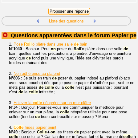
Liste des questions
Questions apparentées dans le forum Papier pei
1.
Pose
Roll
'o plâtre dans une salle
de
bain
N°1040
: Bonjour. Peut-
on
poser du
Roll
'o plâtre dans une salle
de
bain, quelles sont les précautions à prendre. J'envisage une peinture
acrylique
de
fond puis une vinylique, l'idée est d'éviter les parois
froides entrainant des...
2.
Non adhérence au plafond
N°806
: Je suis en train
de
poser du papier intissé au plafond (placo
avec sous couche) dès que je pose le papier il n'adhère pas, soit je ne
mets pas assez
de
colle
ou la
colle
n'est pas puissante ; pourtant
c'est
de
la
colle
intissée ;...
3.
Enlever la
colle
néoprène sur un mur plâtre
N°34
: Bonjour, Pourriez-vous me communiquer la méthode pour
enlever sur un mur plâtre, la
colle
néoprène utilisée pour une pose
collée (tendue
de
tissu contrecollé sur mousse) ? Merci.
4.
Colle
frises papier peint
N°49
: Bonjour.
Colle
-t-
on
les frises
de
papier peint avec la même
colle
que celui-ci ? Car l'an dernier je l'avais fait et la frise se dé
colle
à