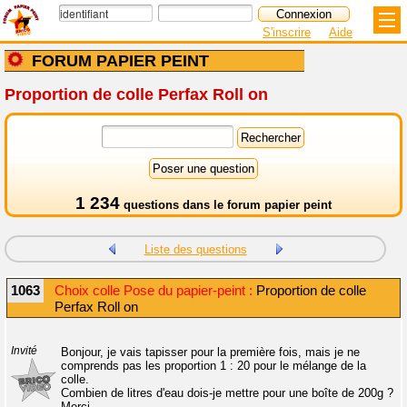
S'inscrire
Aide
FORUM PAPIER PEINT
Proportion de colle Perfax Roll on
1 234
questions dans le
forum papier peint
Liste des questions
1063
Choix colle Pose du papier-peint :
Proportion de colle
Perfax Roll on
Invité
Bonjour, je vais tapisser pour la première fois, mais je ne
comprends pas les proportion 1 : 20 pour le mélange de la
colle.
Combien de litres d'eau dois-je mettre pour une boîte de 200g ?
Merci.