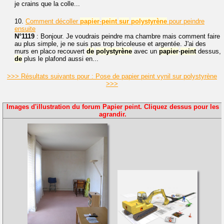
je crains que la colle...
10.
Comment décoller
papier
-
peint
sur
polystyrène
pour peindre
ensuite
N°1119
: Bonjour. Je voudrais peindre ma chambre mais comment faire
au plus simple, je ne suis pas trop bricoleuse et argentée. J'ai des
murs en placo recouvert
de
polystyrène
avec un
papier
-
peint
dessus,
de
plus le plafond aussi en...
>>> Résultats suivants pour : Pose de papier peint vynil sur polystyrène
>>>
Images d'illustration du forum Papier peint. Cliquez dessus pour les
agrandir.