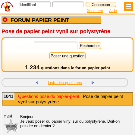
S'inscrire
Aide
FORUM PAPIER PEINT
Pose de papier peint vynil sur polystyrène
1 234
questions dans le
forum papier peint
Liste des questions
1041
Questions pose du papier-peint :
Pose de papier peint
vynil sur polystyrène
Invité
Bonjour
Je veux poser du papier vinyl sur du polystyrène. Doit-on
peindre ce dernier ?