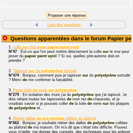
Liste des questions
Questions apparentées dans le forum Papier pei
1.
colle
sur
mur
pose
papier
-
peint
vynil
N°47
: Est-ce que l'on peut mettre directement la colle
sur
le mur pour
poser du
papier
peint
vynil
? Si oui, quelles précautions doit-on
prendre ?
2.
Tapisser
sur
du
polystyrène
extrudé
N°474
: Bonjour, comment puis-je tapisser
sur
du
polystyrène
extrudé
? Merci
de
me confirmer la faisabilité.
3.
Poser toile
de
verre
sur
polystyrène
N°279
: En isolation des murs j'ai du
polystyrène
que j'ai tapissé. Je
dois refaire toutes les tapisseries
de
mon rez-
de
-chaussée, et je
voudrais savoir si je pouvais coller
de
la toile
de
verre
sur
les plaques
de
polystyrène
et...
4.
Retirer dalles
de
polystyrène
collées au plafond
N°662
: Bonjour, je souhaite retirer des dalles
de
polystyrène
collées
au plafond
de
ma maison. On m'a dit que c'était très difficile. Pouvez
vous m'aider, me donner des conseils, des techniques pour les enlever