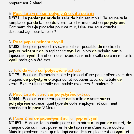
proprement ? Merci.
5.
Pose
toile verre
sur
polystyrène
salle
de
bain
N°371
: Le
papier
peint
de
la salle
de
bain est moisi. Je souhaite le
remplacer par
de
la toile
de
verre. Un des murs est en
polystyrène
.
Comment dois-je procéder pour ce mur, faire une sous-couche
d'accrochage pour la toile ?
6.
Pose
papier
peint
sur
vynil
N°392
: Bonjour, je voudrais savoir s'il est possible
de
mettre du
papier
-
peint
sur
de
la tapisserie
vynil
ou alors
de
peindre
sur
la
tapisserie
vynil
. En effet, nous avons dans notre salle
de
bain retirer le
vynil
mais ça a été très...
7.
Toile
de
verre
sur
polystyrène
extrudé
N°175
: Bonjour. J'aimerais isoler le plafond d'une petite pièce avec des
plaques
de
polystyrène
expansé, et recouvrir avec
de
la toile
de
verre. Existe-t-il une colle compatible avec ces 2 matières ?
8.
Pose
toile
de
verre
sur
polystyrène
extrudé
N°444
: Bonjour, comment poser
de
la toile
de
verre
sur
du
polystyrène
extrudé, quel type
de
colle employer, et comment
procéder à la
pose
? Merci.
9.
Poser 2 lés
de
papier
-
peint
sur
un
papier
vynil
N°1051
: Bonjour Je souhaite poser un miroir
sur
un pan
de
mur et,
de
chaque côté du miroir, poser un lé
de
tapisserie d'une autre couleur.
Mais le problème, c'est que la tapisserie déjà en place est en
vynil
et