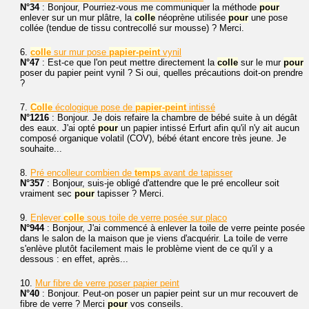
N°34
: Bonjour, Pourriez-vous me communiquer la méthode
pour
enlever sur un mur plâtre, la
colle
néoprène utilisée
pour
une pose
collée (tendue de tissu contrecollé sur mousse) ? Merci.
6.
colle
sur mur pose
papier-peint
vynil
N°47
: Est-ce que l'on peut mettre directement la
colle
sur le mur
pour
poser du papier peint vynil ? Si oui, quelles précautions doit-on prendre
?
7.
Colle
écologique pose de
papier-peint
intissé
N°1216
: Bonjour. Je dois refaire la chambre de bébé suite à un dégât
des eaux. J'ai opté
pour
un papier intissé Erfurt afin qu'il n'y ait aucun
composé organique volatil (COV), bébé étant encore très jeune. Je
souhaite...
8.
Pré encolleur combien de
temps
avant de tapisser
N°357
: Bonjour, suis-je obligé d'attendre que le pré encolleur soit
vraiment sec
pour
tapisser ? Merci.
9.
Enlever
colle
sous toile de verre posée sur placo
N°944
: Bonjour, J'ai commencé à enlever la toile de verre peinte posée
dans le salon de la maison que je viens d'acquérir. La toile de verre
s'enlève plutôt facilement mais le problème vient de ce qu'il y a
dessous : en effet, après...
10.
Mur fibre de verre poser papier peint
N°40
: Bonjour. Peut-on poser un papier peint sur un mur recouvert de
fibre de verre ? Merci
pour
vos conseils.