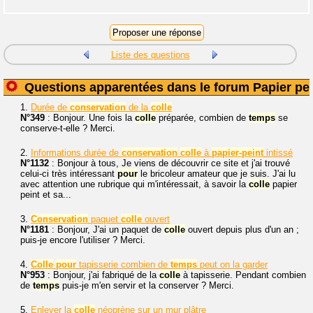
Liste des questions
Questions apparentées dans le forum Papier pei
1.
Durée de
conservation
de la
colle
N°349
: Bonjour. Une fois la
colle
préparée, combien de
temps
se
conserve-t-elle ? Merci.
2.
Informations durée de
conservation
colle
à
papier-peint
intissé
N°1132
: Bonjour à tous, Je viens de découvrir ce site et j'ai trouvé
celui-ci très intéressant
pour
le bricoleur amateur que je suis. J'ai lu
avec attention une rubrique qui m'intéressait, à savoir la
colle
papier
peint et sa...
3.
Conservation
paquet
colle
ouvert
N°1181
: Bonjour, J'ai un paquet de
colle
ouvert depuis plus d'un an ;
puis-je encore l'utiliser ? Merci.
4.
Colle
pour
tapisserie combien de
temps
peut on la garder
N°953
: Bonjour, j'ai fabriqué de la
colle
à tapisserie. Pendant combien
de
temps
puis-je m'en servir et la conserver ? Merci.
5.
Enlever la
colle
néoprène sur un mur plâtre