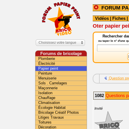
FORUM PA
Vidéos
|
Fiches
|
Oter papier pei
Rechercher dan
ou taper le n° d'une 
Choisissez votre langue
Forums de bricolage
Plomberie
Électricité
Papier peint
Peinture
Menuiserie
Question pr
Sols . Carrelages
Maçonnerie
Isolation
1082
Questions pa
Chauffage
Climatisation
Écologie Habitat
Invité
Bricolage Créatif Photos
Litiges Travaux
Toitures
Décoration