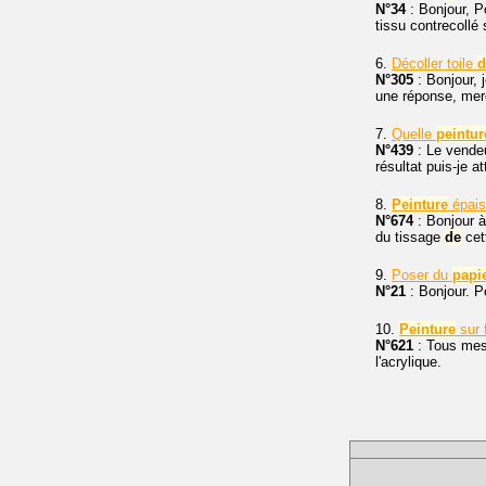
N°34
: Bonjour, 
tissu contrecollé
6.
Décoller toile
d
N°305
: Bonjour, 
une réponse, mer
7.
Quelle
peintur
N°439
: Le vende
résultat puis-je a
8.
Peinture
épais
N°674
: Bonjour à
du tissage
de
cet
9.
Poser du
papi
N°21
: Bonjour. P
10.
Peinture
sur 
N°621
: Tous mes
l'acrylique.