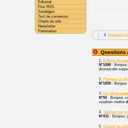
Editorial
Flux RSS
Sondages
Test de connexion
Charte du site
Newsletter
Partenaires
Question pr
Questions 
1.
Enlever du
pap
N°1090
: Bonjour
dissoucolle surp
2.
Peinture
à util
N°1050
: Bonjour
3.
Décollage
papi
N°50
: Bonjour, c
voudrais mettre
d
4.
Tapisser sur 
N°431
: Bonjour, 
5.
Enlever
la
coll