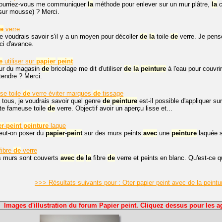
Pourriez-vous me communiquer
la
méthode pour enlever sur un mur plâtre,
la
c
 sur mousse) ? Merci.
e
verre
je voudrais savoir s'il y a un moyen pour décoller
de
la
toile
de
verre. Je pens
ci d'avance.
e
utiliser sur
papier
peint
ur du magasin
de
bricolage me dit d'utiliser
de
la
peinture
à l'eau pour couvri
ttendre ? Merci.
se toile
de
verre éviter marques
de
tissage
 tous, je voudrais savoir quel genre
de
peinture
est-il possible d'appliquer su
te fameuse toile
de
verre. Objectif avoir un aperçu lisse et...
er
-
peint
peinture
laque
eut-on poser du
papier
-
peint
sur des murs peints
avec
une
peinture
laquée s
fibre
de
verre
 murs sont couverts
avec
de
la
fibre
de
verre et peints en blanc. Qu'est-ce
>>> Résultats suivants pour : Oter papier peint avec de la peintu
Images d'illustration du forum Papier peint. Cliquez dessus pour les a