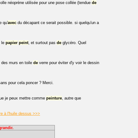
olle néoprène utilisée pour une pose collée (tendue
de
e qu'
avec
du décapant ce serait possible. si quelqu'un a
r le
papier
peint
, et surtout pas
de
glycéro. Quel
r des murs en toile
de
verre pour éviter d'y voir le dessin
ans pour cela poncer ? Merci.
 que je peux mettre comme
peinture
, autre que
re à l'huile dessus >>>
grandir.