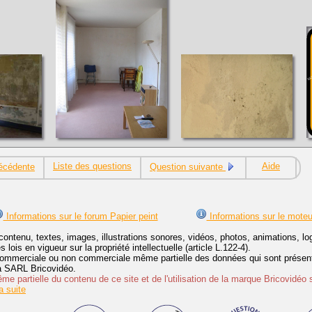
Liste des questions
Aide
écédente
Question suivante
Informations sur le forum Papier peint
Informations sur le moteu
contenu, textes, images, illustrations sonores, vidéos, photos, animations, 
lois en vigueur sur la propriété intellectuelle (article L.122-4).
ommerciale ou non commerciale même partielle des données qui sont présenté
 la SARL Bricovidéo.
e partielle du contenu de ce site et de l'utilisation de la marque Bricovidéo 
 suite