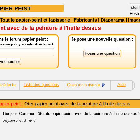
PIER PEINT
Reste
Tout le papier-peint et tapisserie
|
Fabricants
|
Diaporama
|
Imag
nt avec de la peinture à l'huile dessus
s le forum papier peint :
Je pose une nouvelle question :
question pour y accéder directement
Liste des questions
Aide
écédente
Question suivante
pier-peint :
Oter papier peint avec de la peinture à l'huile dessus
Bonjour. Comment ôter du papier-peint avec de la peinture à l'huile dessus 
20 juillet 2010 à 18:37