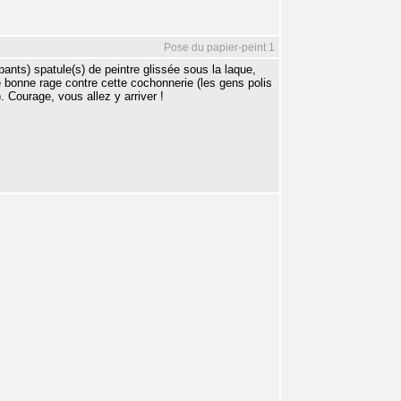
Pose du papier-peint 1
pants) spatule(s) de peintre glissée sous la laque,
e bonne rage contre cette cochonnerie (les gens polis
. Courage, vous allez y arriver !