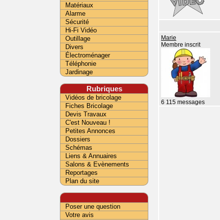
Matériaux
Alarme
Sécurité
Hi-Fi Vidéo
Outillage
Marie
Membre inscrit
Divers
Électroménager
Téléphonie
Jardinage
Rubriques
Vidéos de bricolage
6 115 messages
Fiches Bricolage
Devis Travaux
C'est Nouveau !
Petites Annonces
Dossiers
Schémas
Liens & Annuaires
Salons & Evènements
Reportages
Plan du site
Poser une question
Votre avis