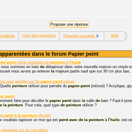
Liste des questions
Aide
écédente
Question suivante
apparentées dans le forum Papier peint
ier
peint
vinyle expanse sur
peinture
à
l'huile
, nous sommes en train
de
détapisser dans notre nouvelle maison un vinyle e
uissant nous avons pu enlever
la
majeure partie sauf que sur 30 cm plus bas..
iser pour peindre sur du
papier
-
peint
intissé
 Quelle
peinture
utiliser pour peindre du
papier
-
peint
(intissé) ? Acrylique, gl
er
peint
omment faire pour décoller le
papier
peint
dans
la
salle
de
bain ? Faut-il pon
e
la
peinture
. Pour cela, quel type
de
peinture
utiliser ?
mur
peint
à
la
peinture
glycéro
je voudrais tapisser un mur qui est
peint
avec
de
la
peinture
à
l'huile
, est-c
e néoprène sur un mur plâtre